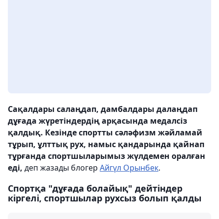
Сақалдары салаңдап, дамбалдары далаңдап
дұғада жүретіндердің арқасында медалсіз
қалдық. Кезінде спортты сәләфизм жәйламай
тұрып, ұлттық рух, намыс қандарында қайнап
тұрғанда спортшыларымыз жүлдемен оралған
еді,
деп жазады блогер
Айгүл Орынбек
.
Спортқа "дұғада болайық" дейтіндер
кіргелі, спортшылар рухсыз болып қалды