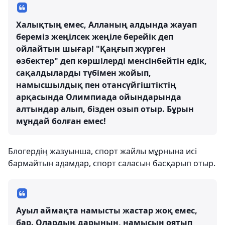
Халықтың емес, Алланың алдында жауап
береміз жеңілсек жеңіле берейік деп
ойлайтын шығар! "Қаңғып жүрген
өзбектер" деп көршілерді менсінбейтін едік,
сақалдыларды түбімен жойып,
намысшылдық пен отансүйгіштіктің
арқасында Олимпиада ойындарында
алтындар алып, бізден озып отыр. Бұрын
мұндай болған емес!
Блогердің жазуынша, спорт жайлы мұрнына исі
бармайтын адамдар, спорт саласын басқарып отыр.
Ауыл аймақта намысты жастар жоқ емес,
бар. Олардың дарынын, намысын оятып