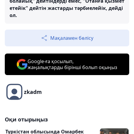
болайық" дейтіндерді емес, "Отанға қызмет
етейік" дейтін жастарды тәрбиелейік, дейді
ол.
Мақаламен бөлісу
Google-ға қосылып,
жаңалықтарды бірінші болып оқыңыз
zkadm
Оқи отырыңыз
Түркістан облысында Омарбек