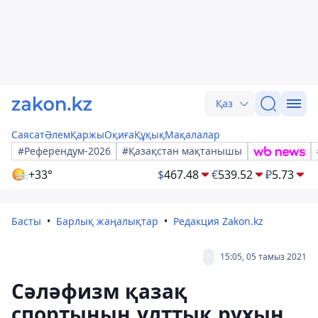
Қаз
Саясат
Әлем
Қаржы
Оқиға
Құқық
Мақалалар
#Референдум-2026
#Қазақстан мақтанышы
+33°
$
467.48
€
539.52
₽
5.73
Басты
Барлық жаңалықтар
Редакция Zakon.kz
15:05, 05 тамыз 2021
Cәләфизм қазақ
спортының ұлттық рухын