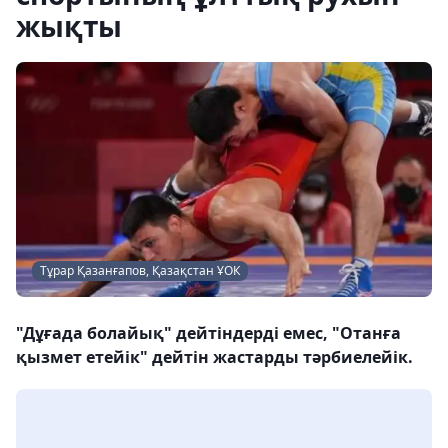
жықты
Тұрар Қазанғапов, Қазақстан ҰОК
"Дұғада болайық" дейтіндерді емес, "Отанға
қызмет етейік" дейтін жастарды тәрбиелейік.