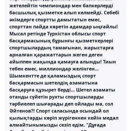
жетелейтін чемпиондар мен бапкерлерді
басшылық қызметке алып келмейді. Себебі
әкімдерге спортты дамытатын емес,
спорттан пайда көретін адамдар ыңғайлы!
Мысал ретінде Түркістан облысы спорт
басқармасының бұрынғы қызметкерлері
спортшылардың тамағынан, жарыстарға
арналған қаражаттарын жеген деген
айыппен жақында қамауға алынды! Тиын
тебен емес, миллиондар желінген…
Шымкентте де қаламыздың спорт
басқармасын шетелдің азаматына
басқаруға құзырет берді… Шетел азаматы
отанды сүйетін рухты спортшыларды
тәрбиелеп шығарады деп ойлады ма, сол
Әйтенов?! Спорт саласында осындай ол
қылықтарды көріп жүрігеннен кейін медал
алмайтынымызды сезіп едім. "Дұғада