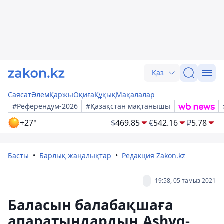
Қаз
Саясат
Әлем
Қаржы
Оқиға
Құқық
Мақалалар
#Референдум-2026
#Қазақстан мақтанышы
+27°
$
469.85
€
542.16
₽
5.78
Басты
Барлық жаңалықтар
Редакция Zakon.kz
19:58, 05 тамыз 2021
Баласын балабақшаға
апаратындардың Ashyq-