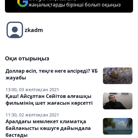
жаңалықтарды бірінші болып оқыңыз
zkadm
Оқи отырыңыз
Доллар өсіп, теңге неге әлсіреді? ҰБ
жауабы
13:00, 03 желтоқсан 2021
Қаш! Айсұлтан Сейітов алғашқы
фильмінің шет жағасын көрсетті
11:30, 02 желтоқсан 2021
Аралдағы мемлекет климатқа
байланысты көшуге дайындала
бастады