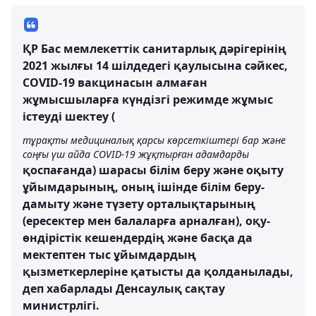
ҚР Бас мемлекеттік санитарлық дәрігерінің
2021 жылғы 14 шілдедегі қаулысына сәйкес,
COVID-19 вакцинасын алмаған
жұмысшыларға күндізгі режимде жұмыс
істеуді шектеу (
тұрақты медициналық қарсы көрсеткіштері бар және
соңғы үш айда COVID-19 жұқтырған адамдарды
қоспағанда) шарасы білім беру және оқыту
ұйымдарының, оның ішінде білім беру-
дамыту және түзету орталықтарының
(ересектер мен балаларға арналған), оқу-
өндірістік кешендердің және басқа да
мектептен тыс ұйымдардың
қызметкерлеріне қатысты да қолданылады,
деп хабарлады Денсаулық сақтау
министрлігі.