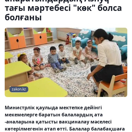
тағы мәртебесі "көк" болса
болғаны
zakon.kz
Министрлік қаулыда мектепке дейінгі
мекемелерге баратын балалардың ата
-аналарына қатысты вакциналау мәселесі
көтерілмегенін атап өтті. Балалар балабақшаға