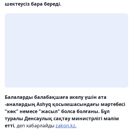
шектеусіз бара береді.
Балаларды балабақшаға әкелу үшін ата
-аналардың Ashyq қосымшасындағы мәртебесі
"көк" немесе "жасыл" болса болғаны. Бұл
туралы Денсаулық сақтау министрлігі мәлім
етті
, деп хабарлайды
zakon.kz.