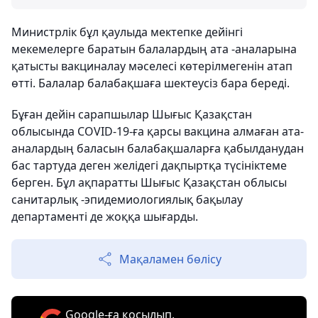
Министрлік бұл қаулыда мектепке дейінгі
мекемелерге баратын балалардың ата -аналарына
қатысты вакциналау мәселесі көтерілмегенін атап
өтті. Балалар балабақшаға шектеусіз бара береді.
Бұған дейін сарапшылар Шығыс Қазақстан
облысында COVID-19-ға қарсы вакцина алмаған ата-
аналардың баласын балабақшаларға қабылданудан
бас тартуда деген желідегі дақпыртқа түсініктеме
берген. Бұл ақпаратты Шығыс Қазақстан облысы
санитарлық -эпидемиологиялық бақылау
департаменті де жоққа шығарды.
Мақаламен бөлісу
Google-ға қосылып,