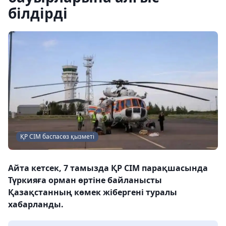
білдірді
ҚР СІМ баспасөз қызметі
Айта кетсек, 7 тамызда ҚР СІМ парақшасында
Түркияға орман өртіне байланысты
Қазақстанның көмек жібергені туралы
хабарланды.