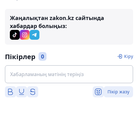
Жаңалықтан zakon.kz сайтында
хабардар болыңыз:
Пікірлер
0
Кіру
Пікір жазу