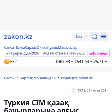
Қаз
Саясат
Әлем
Қаржы
Оқиға
Құқық
Мақалалар
#Референдум-2026
#Қазақстан мақтанышы
+32°
$
469.93
€
541.64
₽
5.71
Басты
Барлық жаңалықтар
Редакция Zakon.kz
15:18, 09 тамыз 2021
Түркия СІМ қазақ
бауырларына алғыс