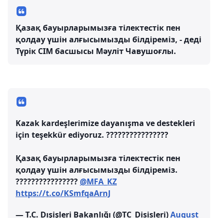
Қазақ бауырларымызға тілектестік пен
қолдау үшін алғысымызды білдіреміз, - деді
Түрік СІМ басшысы Мәуліт Чавушоғлы.
Kazak kardeşlerimize dayanışma ve destekleri
için teşekkür ediyoruz. ????????????????
Қазақ бауырларымызға тілектестік пен
қолдау үшін алғысымызды білдіреміз.
????????????????
@MFA_KZ
https://t.co/KSmfqaArnJ
— T.C. Dışişleri Bakanlığı (@TC_Disisleri)
August