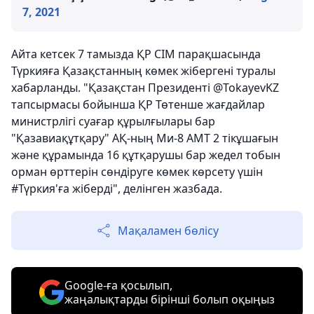
7, 2021
Айта кетсек 7 тамызда ҚР СІМ парақшасында
Түркияға Қазақстанның көмек жібергені туралы
хабарланды. "Қазақстан Президенті @TokayevKZ
тапсырмасы бойынша ҚР Төтенше жағдайлар
министрлігі суағар құрылғылары бар
"Қазавиақұтқару" АҚ-ның Ми-8 АМТ 2 тікұшағын
және құрамында 16 құтқарушы бар жедел тобын
орман өрттерін сөндіруге көмек көрсету үшін
#Түркия'ға жіберді", делінген жазбада.
Мақаламен бөлісу
Google-ға қосылып,
жаңалықтарды бірінші болып оқыңыз