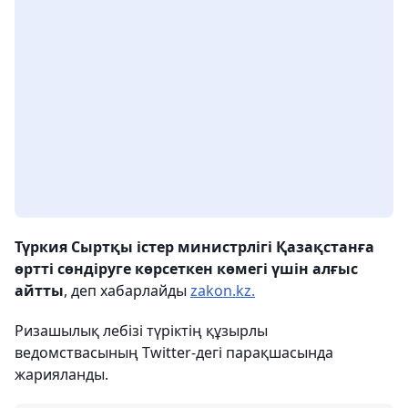
Түркия Сыртқы істер министрлігі Қазақстанға
өртті сөндіруге көрсеткен көмегі үшін алғыс
айтты
, деп хабарлайды
zakon.kz.
Ризашылық лебізі түріктің құзырлы
ведомствасының Twitter-дегі парақшасында
жарияланды.