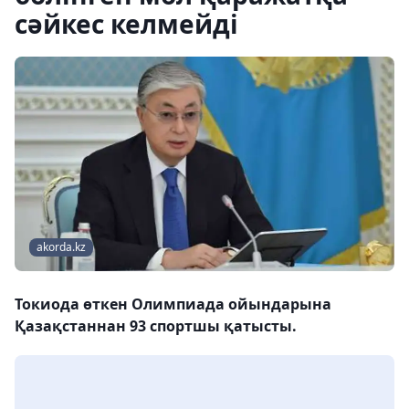
сәйкес келмейді
akorda.kz
Токиода өткен Олимпиада ойындарына
Қазақстаннан 93 спортшы қатысты.