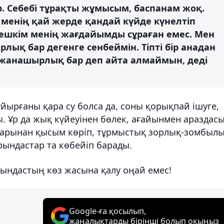
. Себебі тұрақты жұмысым, баспанам жоқ.
 менің қай жерде қандай күйде күнелтіп
 ешкім менің жағдайымды сұраған емес. Мен
ық бар дегенге сенбеймін. Тіпті бір анадан
а жанашырлық бар деп айта алмаймын, деді
ырғаны қара су болса да, соны қорықпай ішуге,
. Ұр да жық күйеуінен бөлек, ағайынмен араздасы
ырларынан қысым көріп, тұрмыстық зорлық-зомбыл
рындастар та көбейіп барады.
рындастың көз жасына қалу оңай емес!
Google-ға қосылып,
жаңалықтарды бірінші болып оқыңыз