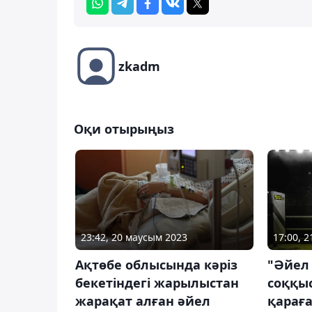
zkadm
Оқи отырыңыз
23:42, 20 маусым 2023
17:00, 
Ақтөбе облысында кәріз
"Әйел
бекетіндегі жарылыстан
соққы
жарақат алған әйел
қараға