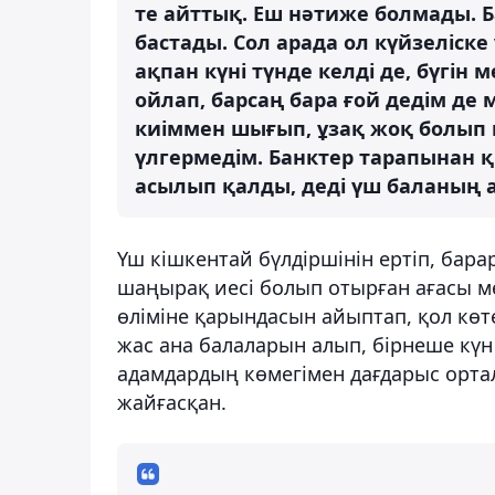
те айттық. Еш нәтиже болмады. Б
бастады. Сол арада ол күйзеліск
ақпан күні түнде келді де, бүгін
ойлап, барсаң бара ғой дедім де 
киіммен шығып, ұзақ жоқ болып 
үлгермедім. Банктер тарапынан
асылып қалды, деді үш баланың 
Үш кішкентай бүлдіршінін ертіп, бара
шаңырақ иесі болып отырған ағасы ме
өліміне қарындасын айыптап, қол көт
жас ана балаларын алып, бірнеше күн
адамдардың көмегімен дағдарыс ортал
жайғасқан.