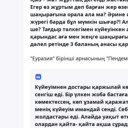
Егер өз жұртым деп барған жер өзек
шаңырағына орала ала ма? Әрине 
жүрегі барда бұл мүмкін шығар?! 
ше? Тағдыр тәлкегімен күйеуінкен
қарындас аға мен жеңге шаңырағы
дәлел ретінде 3 баланың анасы қ
"Еуразия" бірінші арнасының "Пендем
Күйеуімнен достары қаржылай көм
сенгіш еді. Бір үлкен жоба баста
көмектессең, көп ұзамай қаражат
менің күйеуім имандай сенді. Себ
жолдастары еді. Алайда уақыт өте
олардан қайта- қайта ақша сұрад