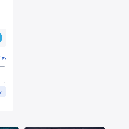
Кіру
у