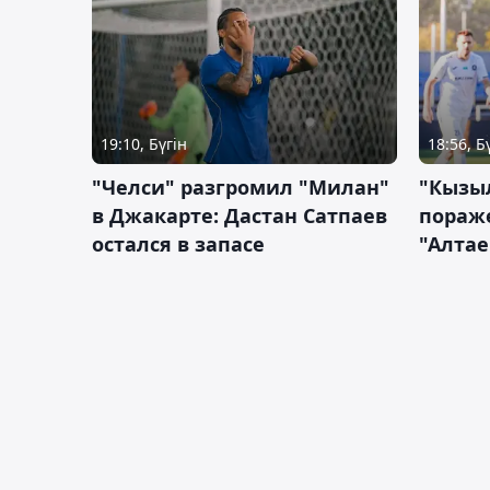
19:10, Бүгін
18:56, Б
"Челси" разгромил "Милан"
"Кызыл
в Джакарте: Дастан Сатпаев
пораже
остался в запасе
"Алтае