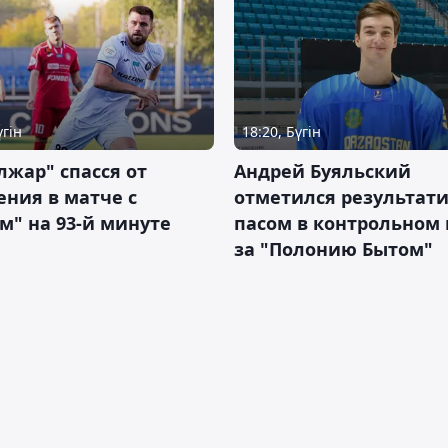
үгін
18:20, Бүгін
жар" спасся от
Андрей Буяльский
ния в матче с
отметился результат
м" на 93-й минуте
пасом в контрольном
за "Полонию Бытом"