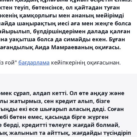
тен теуіп, бөтенсінсе, ол қайтадан туған
әкенің қамқорлығы мен ананың мейірімді
Алайда шаңырақтың иесі аға мен жеңге болса
 айырылып, бүлдіршіндерімен далада қалған
на уақытша болса да симайды екен. Бұған
арағандылық Аида Мамраеваның оқиғасы.
із ғой"
бағдарлама
кейіпкерінің оқиғасынан.
ек сұрап, алдап кетті. Ол өте аңқау және
ғалы жатырмыз, сен кредит алып, бізге
ыңды екі есе шығарып аласың деді. Соған
ебі бөтен емес, қасында бірге жүрген
 берді, кредитті төлеуге жағдай болмай,
ық жалынып та айттық, жағдайды түсіндіріп