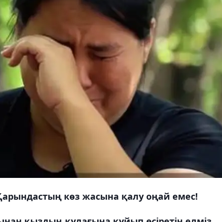
 Қарындастың көз жасына қалу оңай емес!
ынан қыздың құлағына құйып өсіретін елміз.