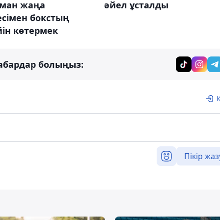
ман жаңа
әйел ұсталды
есімен бокстың
йін көтермек
абардар болыңыз:
Пікір жаз