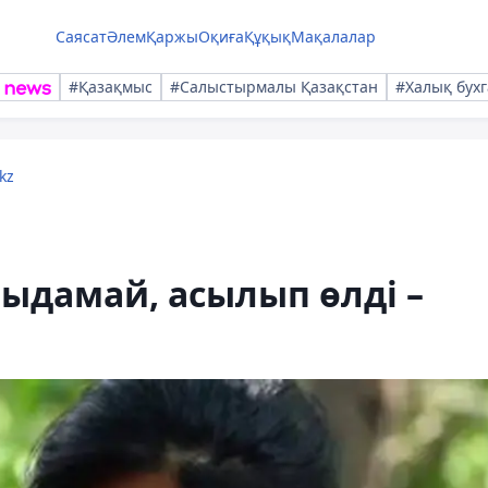
Саясат
Әлем
Қаржы
Оқиға
Құқық
Мақалалар
#Қазақмыс
#Салыстырмалы Қазақстан
#Халық бухг
kz
ыдамай, асылып өлді –