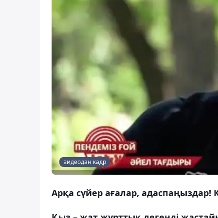
видеодан кадр
Арқа сүйер ағалар, адаспаңыздар!
Қыз – жат жұрттық дегенді жастай