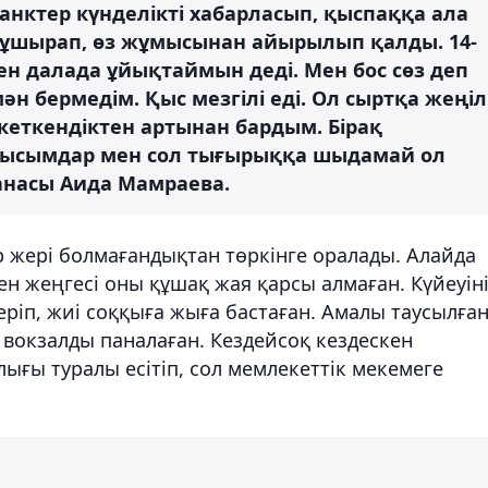
анктер күнделікті хабарласып, қыспаққа ала
е ұшырап, өз жұмысынан айырылып қалды. 14-
 мен далада ұйықтаймын деді. Мен бос сөз деп
мән бермедім. Қыс мезгілі еді. Ол сыртқа жеңіл
кеткендіктен артынан бардым. Бірақ
 қысымдар мен сол тығырыққа шыдамай ол
анасы Аида Мамраева.
р жері болмағандықтан төркінге оралады. Алайда
н жеңгесі оны құшақ жая қарсы алмаған. Күйеуін
еріп, жиі соққыға жыға бастаған. Амалы таусылға
 вокзалды паналаған. Кездейсоқ кездескен
ығы туралы есітіп, сол мемлекеттік мекемеге