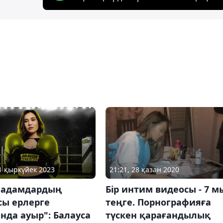
21 қыркүйек 2023
21:21, 28 қазан 2020
 адамдардың
Бір интим видеосы - 7 м
сы ерлерге
теңге. Порнографияға
нда ауыр": Балауса
түскен қарағандылық