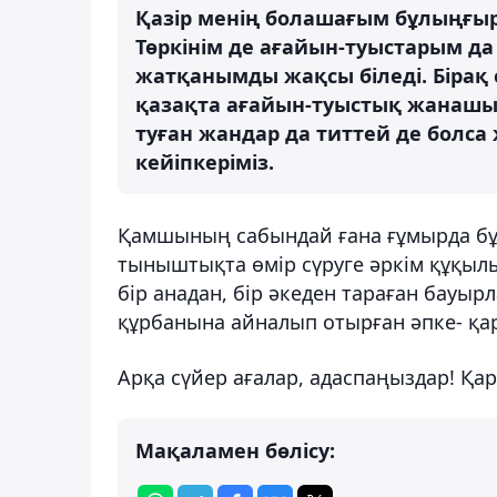
Қазір менің болашағым бұлыңғыр
Төркінім де ағайын-туыстарым да
жатқанымды жақсы біледі. Бірақ
қазақта ағайын-туыстық жанашырл
туған жандар да титтей де болс
кейіпкеріміз.
Қамшының сабындай ғана ғұмырда бұй
тыныштықта өмір сүруге әркім құқылы
бір анадан, бір әкеден тараған бау
құрбанына айналып отырған әпке- қа
Арқа сүйер ағалар, адаспаңыздар! Қа
Мақаламен бөлісу: