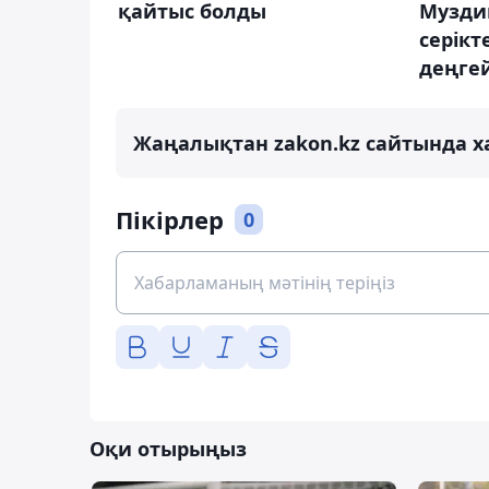
қайтыс болды
Музди
серікт
деңге
Жаңалықтан zakon.kz сайтында х
Пікірлер
0
Оқи отырыңыз