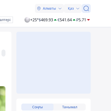
Алматы
Қаз
+25°
$
469.93
€
541.64
₽
5.71
алтері
Соңғы
Танымал