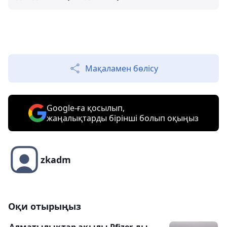
Мақаламен бөлісу
Google-ға қосылып,
жаңалықтарды бірінші болып оқыңыз
zkadm
Оқи отырыңыз