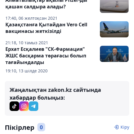
Алматылықтар ақылы Pfizer-ды
қашан салдыра алады?
17:40, 06 желтоқсан 2021
Қазақстанға Қытайдан Vero Сell
вакцинасы жеткізілді
21:18, 10 тамыз 2021
Ерхат Есқалиев "СК-Фармация"
ЖШС басқарма төрағасы болып
тағайындалды
19:10, 13 шілде 2020
Жаңалықтан zakon.kz сайтында
хабардар болыңыз:
Пікірлер
0
Кіру