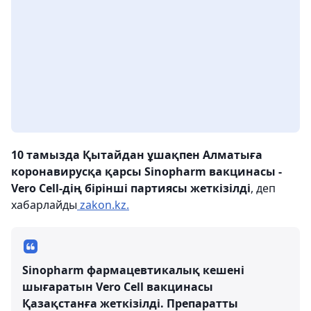
10 тамызда Қытайдан ұшақпен Алматыға
коронавирусқа қарсы Sinopharm вакцинасы -
Vero Cell-дің
бірінші партиясы жеткізілді
, деп
хабарлайды
zakon.kz.
Sinopharm фармацевтикалық кешені
шығаратын Vero Cell вакцинасы
Қазақстанға жеткізілді. Препаратты