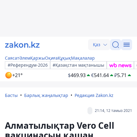
Қаз
Саясат
Әлем
Қаржы
Оқиға
Құқық
Мақалалар
#Референдум-2026
#Қазақстан мақтанышы
+21°
$
469.93
€
541.64
₽
5.71
Басты
Барлық жаңалықтар
Редакция Zakon.kz
21:14, 12 тамыз 2021
Алматылықтар Vero Cell
вакцинасын қашан