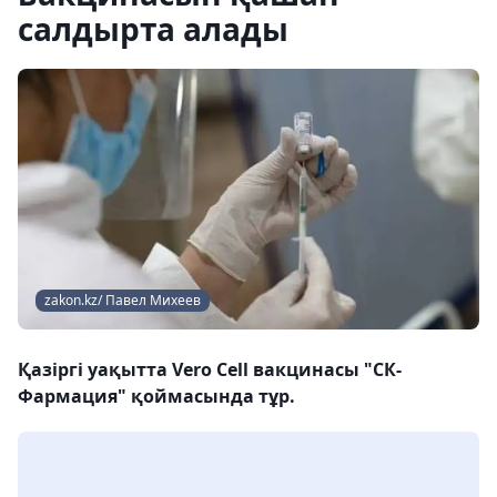
салдырта алады
zakon.kz/ Павел Михеев
Қазіргі уақытта Vero Cell вакцинасы "СК-
Фармация" қоймасында тұр.