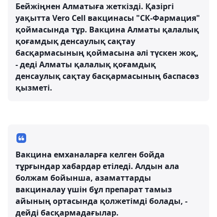
Бейжіңнен Алматыға жеткізді. Қазіргі
уақытта Vero Cell вакцинасы "СК-Фармация"
қоймасында тұр. Вакцина Алматы қалалық
қоғамдық денсаулық сақтау
басқармасының қоймасына әлі түскен жоқ,
- деді Алматы қалалық қоғамдық
денсаулық сақтау басқармасының баспасөз
қызметі.
Вакцина емханаларға келген бойда
тұрғындар хабардар етіледі. Алдын ала
болжам бойынша, азаматтарды
вакциналау үшін бұл препарат тамыз
айының ортасында қолжетімді болады, -
дейді басқармадағылар.