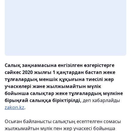
Салық заңнамасына енгізілген өзгерістерге
сәйкес 2020 жылғы 1 қаңтардан бастап жеке
тұлғалардың меншік құқығына тиесілі жер
учаскелері және жылжымайтын мүлік
бойынша салықтар жеке тұлғалардың мүлкіне
бірыңғай салыққа біріктірілді,
деп хабарлайды
zakon.kz
.
Осыған байланысты салықтың есептелген сомасы
жылжымайтын мүлік пен жер учаскесі бойынша