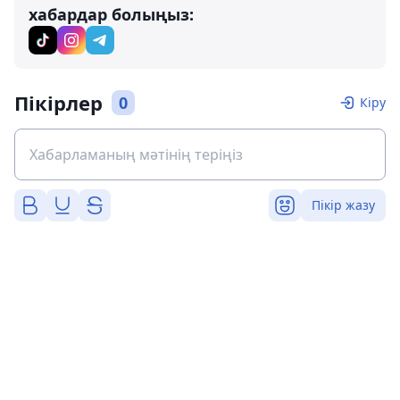
хабардар болыңыз:
Пікірлер
0
Кіру
Пікір жазу