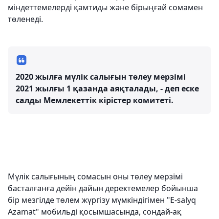
міндеттемелерді қамтиды және бірыңғай сомамен
төленеді.
2020 жылға мүлік салығын төлеу мерзімі
2021 жылғы 1 қазанда аяқталады, - деп еске
салды Мемлекеттік кірістер комитеті.
Мүлік салығының сомасын оны төлеу мерзімі
басталғанға дейін дайын деректемелер бойынша
бір мезгілде төлем жүргізу мүмкіндігімен "E-salyq
Azamat" мобильді қосымшасында, сондай-ақ