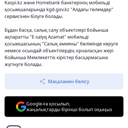
Kaspi.kz және Homebank банктерінің мобильді
қосымшаларында kgd.gov.kz "Алдағы төлемдер"
сервисінен білуге болады.
Бұдан басқа, салық салу объектілері бойынша
ақпаратты "E-salyq Azamat" мобильді
қосымшасының "Салық әмияны" бөлімінде көруге
немесе осындай объектілердің орналасқан жері
бойынша Мемлекеттік кірістер басқармасына
жүгінуге болады.
Мақаламен бөлісу
Google-ға қосылып,
жаңалықтарды бірінші болып оқыңыз