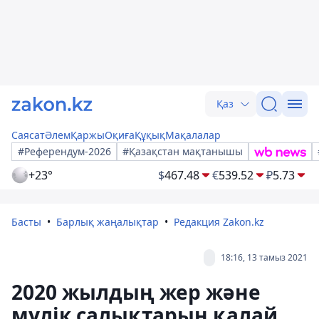
Қаз
Саясат
Әлем
Қаржы
Оқиға
Құқық
Мақалалар
#Референдум-2026
#Қазақстан мақтанышы
+23°
$
467.48
€
539.52
₽
5.73
Басты
Барлық жаңалықтар
Редакция Zakon.kz
18:16, 13 тамыз 2021
2020 жылдың жер және
мүлік салықтарын қалай