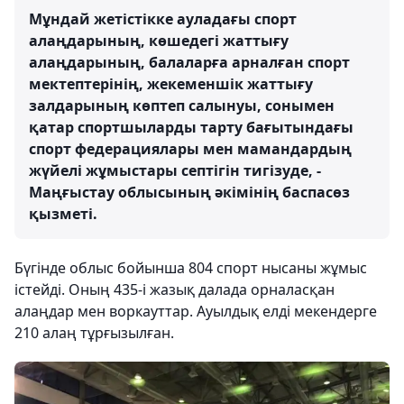
Мұндай жетістікке ауладағы спорт
алаңдарының, көшедегі жаттығу
алаңдарының, балаларға арналған спорт
мектептерінің, жекеменшік жаттығу
залдарының көптеп салынуы, сонымен
қатар спортшыларды тарту бағытындағы
спорт федерациялары мен мамандардың
жүйелі жұмыстары септігін тигізуде, -
Маңғыстау облысының әкімінің баспасөз
қызметі.
Бүгінде облыс бойынша 804 спорт нысаны жұмыс
істейді. Оның 435-і жазық далада орналасқан
алаңдар мен воркауттар. Ауылдық елді мекендерге
210 алаң тұрғызылған.