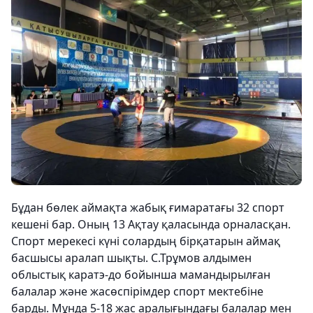
Бұдан бөлек аймақта жабық ғимаратағы 32 спорт
кешені бар. Оның 13 Ақтау қаласында орналасқан.
Спорт мерекесі күні солардың бірқатарын аймақ
басшысы аралап шықты. С.Трұмов алдымен
облыстық каратэ-до бойынша мамандырылған
балалар және жасөспірімдер спорт мектебіне
барды. Мұнда 5-18 жас аралығындағы балалар мен