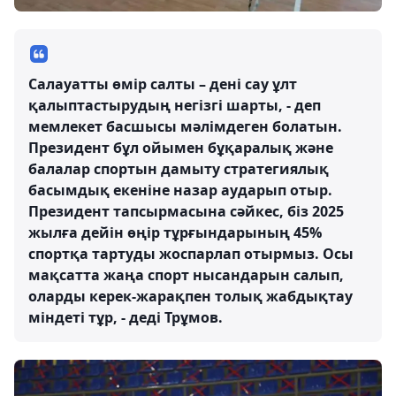
Салауатты өмір салты – дені сау ұлт
қалыптастырудың негізгі шарты, - деп
мемлекет басшысы мәлімдеген болатын.
Президент бұл ойымен бұқаралық және
балалар спортын дамыту стратегиялық
басымдық екеніне назар аударып отыр.
Президент тапсырмасына сәйкес, біз 2025
жылға дейін өңір тұрғындарының 45%
спортқа тартуды жоспарлап отырмыз. Осы
мақсатта жаңа спорт нысандарын салып,
оларды керек-жарақпен толық жабдықтау
міндеті тұр, - деді Трұмов.