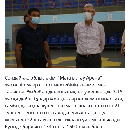
Сондай-ақ, облыс әкімі "Маңғыстау Арена"
жасөспірімдер спорт мектебінің қызметімен
танысты. Әмбебап денешынықтыру кешенінде 7-16
жасқа дейінгі ұлдар мен қыздар көркем гимнастика,
самбо, қазақша күрес, шахмат сынды спорттың 21
түрінен тегін жаттыға алады. Биыл жаңа оқу
жылында 22-ші ауыр атлетикадан үйірме ашылады.
Бүгінде барлығы 133 топта 1600 жуық бала