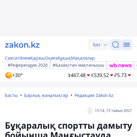
Қаз
Саясат
Әлем
Қаржы
Оқиға
Құқық
Мақалалар
#Референдум-2026
#Қазақстан мақтанышы
+30°
$
467.48
€
539.52
₽
5.73
Басты
Барлық жаңалықтар
Редакция Zakon.kz
15:14, 15 тамыз 2021
Бұқаралық спортты дамыту
бойынша Маңғыстауда