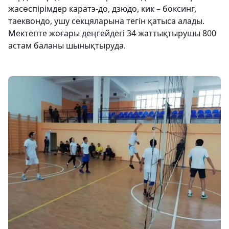
жасөспірімдер каратэ-до, дзюдо, кик – боксинг,
таеквондо, ушу секцяларына тегін қатыса алады.
Мектепте жоғары деңгейдегі 34 жаттықтырушы 800
астам баланы шынықтыруда.