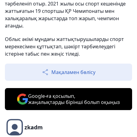
тәрбеленіп отыр. 2021 жылы осы спорт кешенінде
жаттығатын 19 спортшы ҚР Чемипонаты мен
халықаралық жарыстарда топ жарып, чемпион
атанды.
Облыс әкімі мұндағы жаттықтырушыларды спорт
мерекесімен құттықтап, шәкірт тәрбиелеудегі
істеріне табыс пен жеңіс тіледі.
Мақаламен бөлісу
Google-ға қосылып,
жаңалықтарды бірінші болып оқыңыз
zkadm