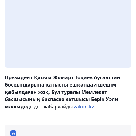
Президент Қасым-Жомарт Тоқаев Ауғанстан
босқындарына қатысты ешқандай шешім
қабылдаған жоқ. Бұл туралы Мемлекет
басшысының баспасөз хатшысы Берік Уәли
мәлімдеді
, деп хабарлайды
zakon.kz.