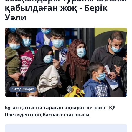
қабылдаған жоқ - Берік
Уәли
Getty Images
Бұған қатысты тараған ақпарат негізсіз - ҚР
Президентінің баспасөз хатшысы.