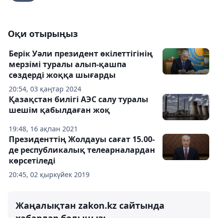
Оқи отырыңыз
Берік Уәли президент өкілеттігінің
мерзімі туралы алып-қашпа
сөздерді жоққа шығарды
20:54, 03 қаңтар 2024
Қазақстан билігі АЭС салу туралы
шешім қабылдаған жоқ
19:48, 16 ақпан 2021
Президенттің Жолдауы сағат 15.00-
де республикалық телеарналардан
көрсетіледі
20:45, 02 қыркүйек 2019
Жаңалықтан zakon.kz сайтында