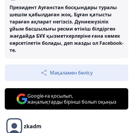
Президент Ауғанстан босқындары туралы
шешім қабылдаған жоқ. Бұған қатысты
тараған ақпарат негізсіз. Дүниежүзілік
ұйым басшылығы ресми өтініш білдірген
жағдайда БҰҰ қызметкерлеріне ғана көмек
көрсетілетін болады, деп жазды ол Facebook-
те.
Мақаламен бөлісу
Google-ға қосылып,
жаңалықтарды бірінші болып оқыңыз
zkadm