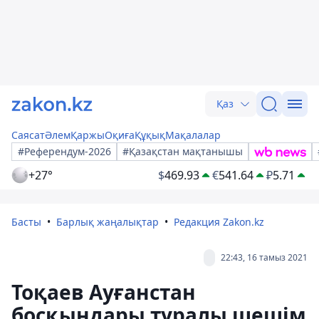
Қаз
Саясат
Әлем
Қаржы
Оқиға
Құқық
Мақалалар
#Референдум-2026
#Қазақстан мақтанышы
+27°
$
469.93
€
541.64
₽
5.71
Басты
Барлық жаңалықтар
Редакция Zakon.kz
22:43, 16 тамыз 2021
Тоқаев Ауғанстан
босқындары туралы шешім