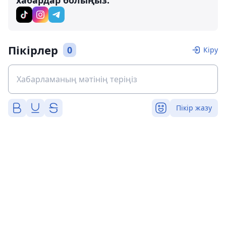
хабардар болыңыз:
Пікірлер
0
Кіру
Пікір жазу