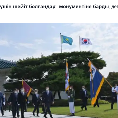
үшін шейіт болғандар" монументіне барды
, де