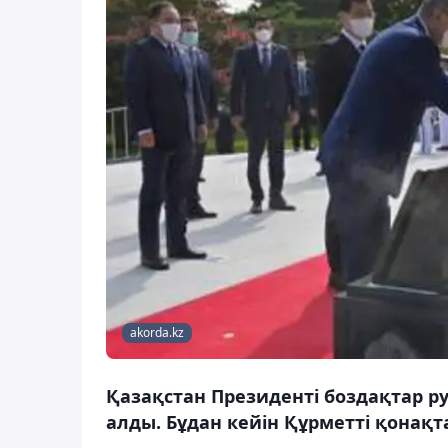
akorda.kz
Қазақстан Президенті боздақтар рух
алды. Бұдан кейін Құрметті қонақ