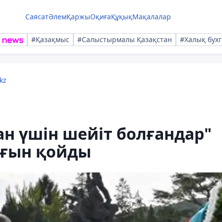
Саясат
Әлем
Қаржы
Оқиға
Құқық
Мақалалар
#Қазақмыс
#Салыстырмалы Қазақстан
#Халық бухг
kz
ан үшін шейіт болғандар"
оғын қойды