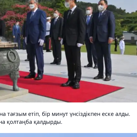
а тағзым етіп, бір минут үнсіздікпен еске алды.
ына қолтаңба қалдырды.