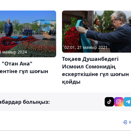
02:01, 21 мамыр 2021
08 мамыр 2024
Тоқаев Душанбедегі
 "Отан Ана"
Исмоил Сомонидің
ентіне гүл шоғын
ескерткішіне гүл шоғын
қойды
абардар болыңыз: