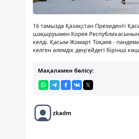
16 тамызда Қазақстан Президенті Қа
шақыруымен Корея Республикасының 
келді. Қасым-Жомарт Тоқаев - пандем
келген әлемдік деңгейдегі бірінші кө
Мақаламен бөлісу:
zkadm