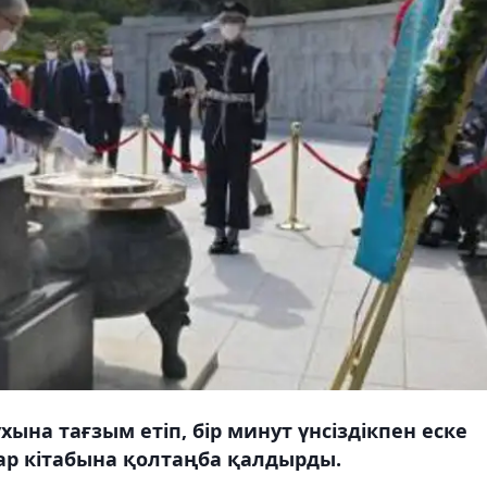
ына тағзым етіп, бір минут үнсіздікпен еске
тар кітабына қолтаңба қалдырды.