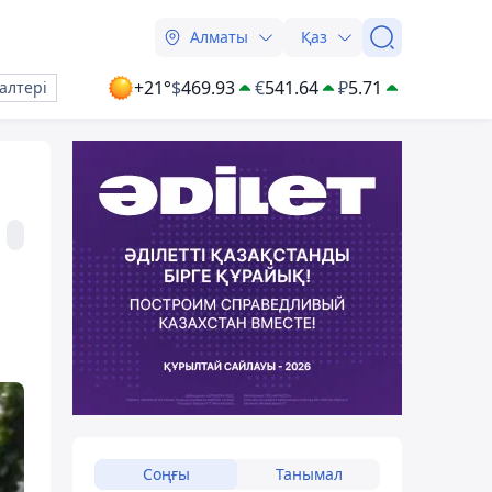
Алматы
Қаз
+21°
$
469.93
€
541.64
₽
5.71
алтері
Соңғы
Танымал