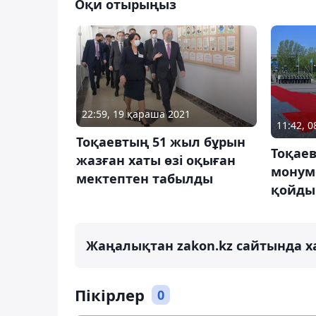
Оқи отырыңыз
22:59, 19 қараша 2021
11:42, 
Тоқаевтың 51 жыл бұрын
Тоқаев
жазған хаты өзі оқыған
монум
мектептен табылды
қойды
Жаңалықтан zakon.kz сайтында х
Пікірлер
0