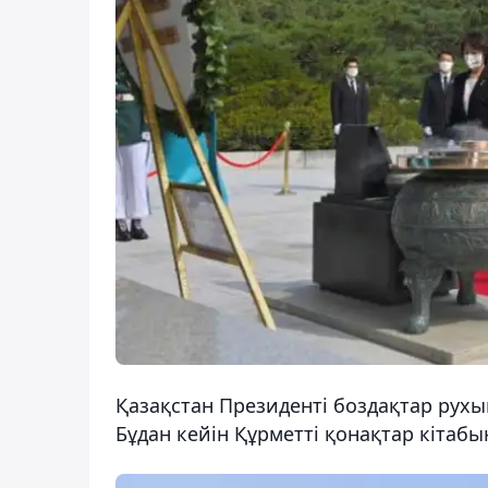
Қазақстан Президенті боздақтар рухын
Бұдан кейін Құрметті қонақтар кітаб