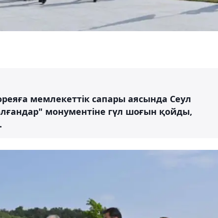
ореяға мемлекеттік сапары аясында Сеул
олғандар" монументіне гүл шоғын қойды,
.