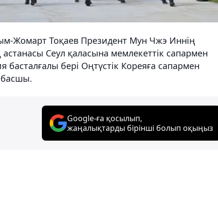
сым-Жомарт Тоқаев Президент Мун Чжэ Иннің
астанасы Сеул қаласына мемлекеттік сапармен
ия басталғалы бері Оңтүстік Кореяға сапармен
шбасшы.
Google-ға қосылып,
жаңалықтарды бірінші болып оқыңыз