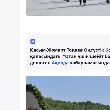
Қасым-Жомарт Тоқаев Оңтүстік К
қаласындағы "Отан үшін шейіт б
делінген
Ақорда
хабарламасында