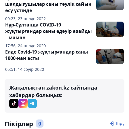
шалдығушылар саны тәулік сайын
өсу үстінде
09:23, 23 шілде 2022
Нұр-Сұлтанда COVID-19
жұқтырғандар саны едәуір азайды
– маман
17:56, 24 шілде 2020
Елде Covid-19 жұқтырғандар саны
1000-нан асты
05:51, 14 сәуір 2020
Жаңалықтан zakon.kz сайтында
хабардар болыңыз:
Пікірлер
0
Кіру