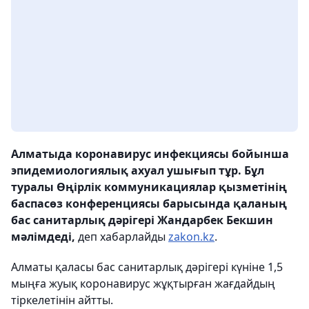
Алматыда коронавирус инфекциясы бойынша
эпидемиологиялық ахуал ушығып тұр. Бұл
туралы Өңірлік коммуникациялар қызметінің
баспасөз конференциясы барысында қаланың
бас санитарлық дәрігері Жандарбек Бекшин
мәлімдеді,
деп хабарлайды
zakon.kz
.
Алматы қаласы бас санитарлық дәрігері күніне 1,5
мыңға жуық коронавирус жұқтырған жағдайдың
тіркелетінін айтты.