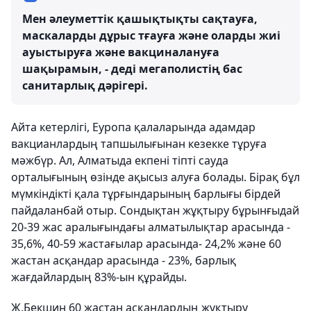
Мен әлеуметтік қашықтықты сақтауға,
маскаларды дұрыс тғауға және оларды жиі
ауыстыруға және вакциналануға
шақырамын, - деді мегаполистің бас
санитарлық дәрігері.
Айта кетерлігі, Еуропа қалаларында адамдар
вакцианлардың тапшылығынан кезекке тұруға
мәжбүр. Ал, Алматыда екпені тіпті сауда
орталығының өзінде ақысыз алуға болады. Бірақ бұл
мүмкіндікті қала тұрғындарының барлығы бірдей
пайдаланбай отыр. Сондықтан жұқтыру бұрынғыдай
20-39 жас аралығындағы алматылықтар арасында -
35,6%, 40-59 жастағылар арасында- 24,2% және 60
жастан асқандар арасында - 23%, барлық
жағдайлардың 83%-ын құрайды.
Ж.Бекшин 60 жастан асқандардың жұқтыру