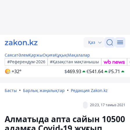
Қаз
Саясат
Әлем
Қаржы
Оқиға
Құқық
Мақалалар
#Референдум-2026
#Қазақстан мақтанышы
+32°
$
469.93
€
541.64
₽
5.71
Басты
Барлық жаңалықтар
Редакция Zakon.kz
20:23, 17 тамыз 2021
Алматыда апта сайын 10500
адамға Covid-19 жұғып