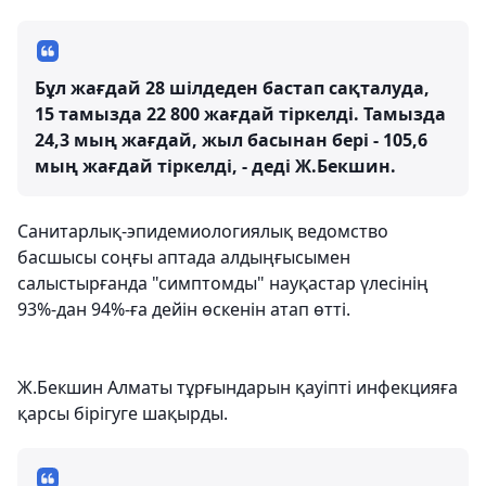
Бұл жағдай 28 шілдеден бастап сақталуда,
15 тамызда 22 800 жағдай тіркелді. Тамызда
24,3 мың жағдай, жыл басынан бері - 105,6
мың жағдай тіркелді, - деді Ж.Бекшин.
Санитарлық-эпидемиологиялық ведомство
басшысы соңғы аптада алдыңғысымен
салыстырғанда "симптомды" науқастар үлесінің
93%-дан 94%-ға дейін өскенін атап өтті.
Ж.Бекшин Алматы тұрғындарын қауіпті инфекцияға
қарсы бірігуге шақырды.