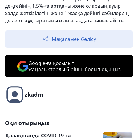
деңгейінің 1,5%-ға артқаны және олардың ауыр
халде жеткізілетіні және 1 жасқа дейінгі сәбилердің
де дерт жұқтыратыны өзін алаңдататынын айтты.
Мақаламен бөлісу
Google-ға қосылып,
жаңалықтарды бірінші болып оқыңыз
zkadm
Оқи отырыңыз
Қазақстанда COVID-19-ға