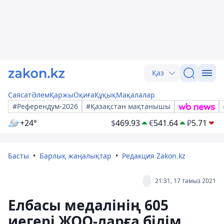
Қаз
Саясат
Әлем
Қаржы
Оқиға
Құқық
Мақалалар
#Референдум-2026
#Қазақстан мақтанышы
+24°
$
469.93
€
541.64
₽
5.71
Басты
Барлық жаңалықтар
Редакция Zakon.kz
21:31, 17 тамыз 2021
Елбасы медалінің 605
иегері ЖОО-ларға білім