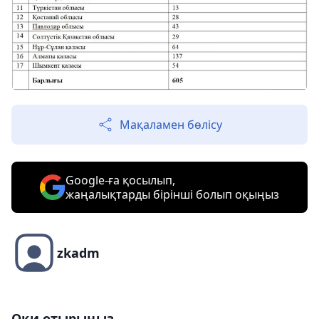
Мақаламен бөлісу
Google-ға қосылып,
жаңалықтарды бірінші болып оқыңыз
zkadm
Оқи отырыңыз