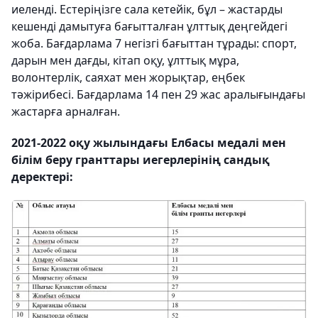
иеленді. Естеріңізге сала кетейік, бұл – жастарды
кешенді дамытуға бағытталған ұлттық деңгейдегі
жоба. Бағдарлама 7 негізгі бағыттан тұрады: спорт,
дарын мен дағды, кітап оқу, ұлттық мұра,
волонтерлік, саяхат мен жорықтар, еңбек
тәжірибесі. Бағдарлама 14 пен 29 жас аралығындағы
жастарға арналған.
2021-2022 оқу жылындағы Елбасы медалі мен
білім беру гранттары иегерлерінің сандық
деректері: