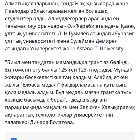
Алматы қалаларынан, сондай-ақ Қызылорда және
Павлодар облыстарынан келген болашақ
студенттер алды. Ал жүлдегерлер арасында ең
танымал оқу орындары - Әл-Фараби атындағы Қазақ
ұлттық университеті, Л. Н.Гумилев атындағы Еуразия
ұлттық университеті және Сүлеймен Демирел
атындағы Университет және Astana IT University.
"Биыл мен таңдаған мамандыққа грант аз бөлінді.
Ең төменгі өту баллы 125-тен 123-ті құрады. Мұндай
жоғары бәсекелестікке таң қалдым. Алайда, өткен
жылы "Елбасы медалі" бағдарламасына қатысып,
қола медаль алдым. Бұл медаль маған грантқа түсу
кезінде басымдық берді", - деді Instagram
парақшасында жаңалығымен бөліскен Халықаралық
ақпараттық технологиялар университетінің
талапкері Динара Болатова.