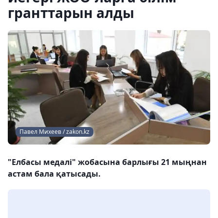
гранттарын алды
Павел Михеев / zakon.kz
"Елбасы медалі" жобасына барлығы 21 мыңнан
астам бала қатысады.