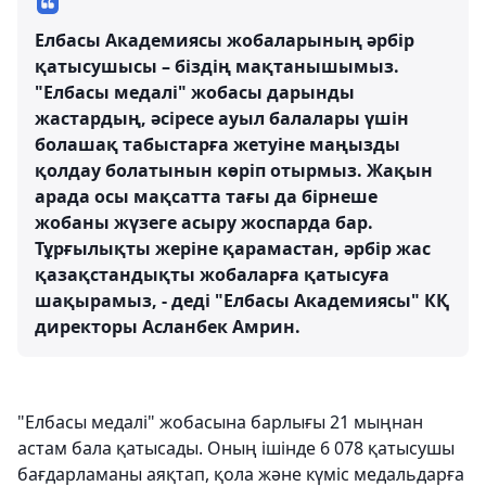
Елбасы Академиясы жобаларының әрбір
қатысушысы – біздің мақтанышымыз.
"Елбасы медалі" жобасы дарынды
жастардың, әсіресе ауыл балалары үшін
болашақ табыстарға жетуіне маңызды
қолдау болатынын көріп отырмыз. Жақын
арада осы мақсатта тағы да бірнеше
жобаны жүзеге асыру жоспарда бар.
Тұрғылықты жеріне қарамастан, әрбір жас
қазақстандықты жобаларға қатысуға
шақырамыз, - деді "Елбасы Академиясы" КҚ
директоры Асланбек Амрин.
"Елбасы медалі" жобасына барлығы 21 мыңнан
астам бала қатысады. Оның ішінде 6 078 қатысушы
бағдарламаны аяқтап, қола және күміс медальдарға