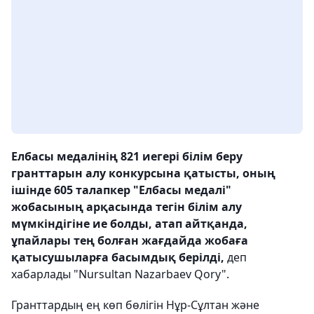
Елбасы медалінің 821 иегері білім беру
гранттарын алу конкурсына қатысты, оның
ішінде 605 талапкер "Елбасы медалі"
жобасының арқасында тегін білім алу
мүмкіндігіне ие болды, атап айтқанда,
ұпайлары тең болған жағдайда жобаға
қатысушыларға басымдық берілді,
деп
хабарлады "Nursultan Nazarbaev Qory".
Гранттардың ең көп бөлігін Нұр-Сұлтан және