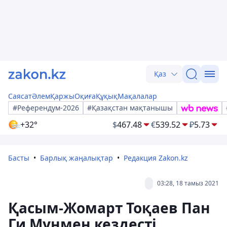
Қаз
Саясат
Әлем
Қаржы
Оқиға
Құқық
Мақалалар
#Референдум-2026
#Қазақстан мақтанышы
+32°
$
467.48
€
539.52
₽
5.73
Басты
Барлық жаңалықтар
Редакция Zakon.kz
03:28, 18 тамыз 2021
Қасым-Жомарт Тоқаев Пан
Ги Мунмен кездесті