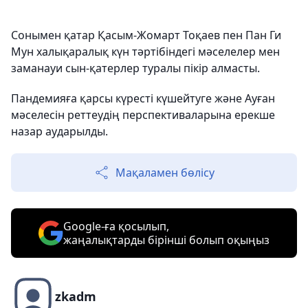
Сонымен қатар Қасым-Жомарт Тоқаев пен Пан Ги
Мун халықаралық күн тәртібіндегі мәселелер мен
заманауи сын-қатерлер туралы пікір алмасты.
Пандемияға қарсы күресті күшейтуге және Ауған
мәселесін реттеудің перспективаларына ерекше
назар аударылды.
Мақаламен бөлісу
Google-ға қосылып,
жаңалықтарды бірінші болып оқыңыз
zkadm