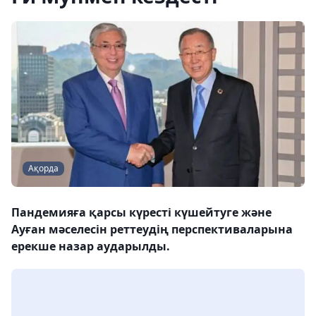
Ақорда
Пандемияға қарсы күресті күшейтуге және
Ауған мәселесін реттеудің перспективаларына
ерекше назар аударылды.