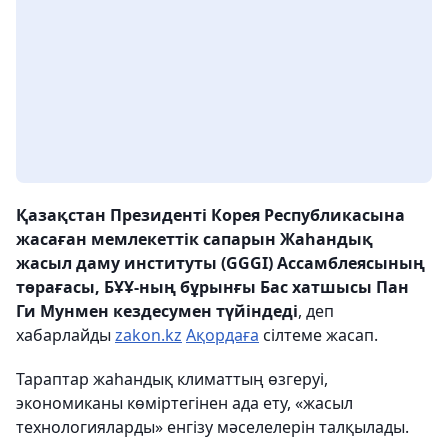
Қазақстан Президенті Корея Республикасына
жасаған мемлекеттік сапарын Жаһандық
жасыл даму институты (GGGI) Ассамблеясының
төрағасы, БҰҰ-ның бұрынғы Бас хатшысы Пан
Ги Мунмен кездесумен түйіндеді
, деп
хабарлайды
zakon.kz
Ақордаға
сілтеме жасап.
Тараптар жаһандық климаттың өзгеруі,
экономиканы көміртегінен ада ету, «жасыл
технологияларды» енгізу мәселелерін талқылады.