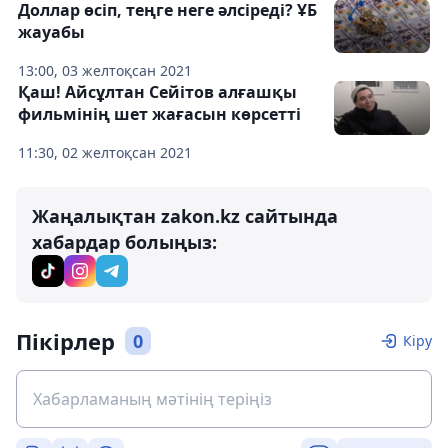
Доллар өсіп, теңге неге әлсіреді? ҰБ
жауабы
13:00, 03 желтоқсан 2021
Қаш! Айсұлтан Сейітов алғашқы
фильмінің шет жағасын көрсетті
11:30, 02 желтоқсан 2021
Жаңалықтан zakon.kz сайтында
хабардар болыңыз:
Пікірлер
0
Кіру