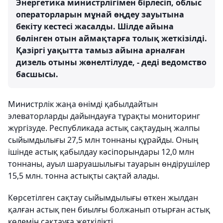
Энергетика министрлігімен бірлесіп, облыс
операторларын мұнай өңдеу зауытына
бекіту кестесі жасалды. Шілде айына
бөлінген отын аймақтарға толық жеткізілді.
Қазіргі уақытта тамыз айына арналған
дизель отыны жөнелтілуде, - деді ведомство
басшысы.
Министрлік жаңа өнімді қабылдайтын
элеваторларды дайындауға тұрақты мониторинг
жүргізуде. Республикада астық сақтаудың жалпы
сыйымдылығы 27,5 млн тоннаны құрайды. Оның
ішінде астық қабылдау кәсіпорындары 12,0 млн
тоннаны, ауыл шаруашылығы тауарын өндірушілер
15,5 млн. тонна астықты сақтай алады.
Көрсетілген сақтау сыйымдылығы өткен жылдан
қалған астық пен биылғы болжанып отырған астық
көлемін сақтауға жеткілікті.