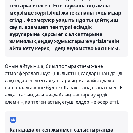
гектарға егілген. Егіс науқаны оңтайлы
мерзімде жүргізілді және сапалы тұқымдар
егілді. Фермерлер уақытында тыңайтқыш
сеуіп, арамшөп пен түрлі өсімдік
ауруларына қарсы егіс алқаптарына
химиялық өңдеу жұмыстары жүргізілгенін
айта кету керек, - деді ведомство басшысы.
Оның айтуынша, биыл топырақтағы және
атмосферадағы қуаңшылықтың салдарынан дәнді
дақылдар егілген алқаптардың жағдайы едәуір
нашарлады және бұл тек Қазақстанда ғана емес. Егіс
алқаптарындағы жағдайдың нашарлау үрдісі
әлемнің көптеген астық егуші елдеріне әсер етті.
Канадада өткен жылмен салыстырғанда