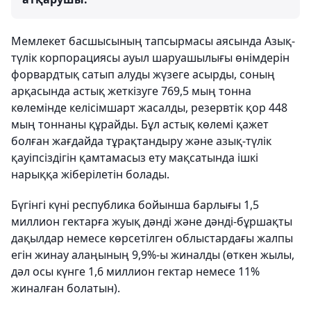
Мемлекет басшысының тапсырмасы аясында Азық-
түлік корпорациясы ауыл шаруашылығы өнімдерін
форвардтық сатып алуды жүзеге асырды, соның
арқасында астық жеткізуге 769,5 мың тонна
көлемінде келісімшарт жасалды, резервтік қор 448
мың тоннаны құрайды. Бұл астық көлемі қажет
болған жағдайда тұрақтандыру және азық-түлік
қауіпсіздігін қамтамасыз ету мақсатында ішкі
нарыққа жіберілетін болады.
Бүгінгі күні республика бойынша барлығы 1,5
миллион гектарға жуық дәнді және дәнді-бұршақты
дақылдар немесе көрсетілген облыстардағы жалпы
егін жинау алаңының 9,9%-ы жиналды (өткен жылы,
дәл осы күнге 1,6 миллион гектар немесе 11%
жиналған болатын).