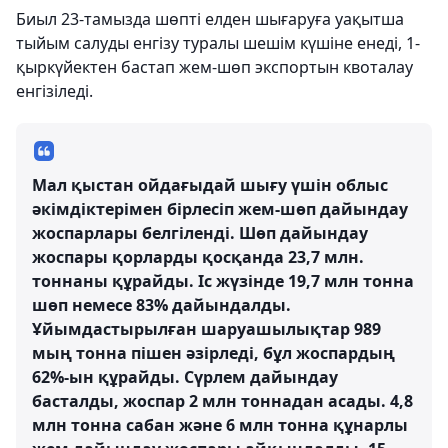
Биыл 23-тамызда шөпті елден шығаруға уақытша
тыйым салуды енгізу туралы шешім күшіне енеді, 1-
қыркүйектен бастап жем-шөп экспортын квоталау
енгізіледі.
Мал қыстан ойдағыдай шығу үшін облыс
әкімдіктерімен бірлесіп жем-шөп дайындау
жоспарлары белгіленді. Шөп дайындау
жоспары қорларды қосқанда 23,7 млн.
тоннаны құрайды. Іс жүзінде 19,7 млн тонна
шөп немесе 83% дайындалды.
Ұйымдастырылған шаруашылықтар 989
мың тонна пішен әзірледі, бұл жоспардың
62%-ын құрайды. Сүрлем дайындау
басталды, жоспар 2 млн тоннадан асады. 4,8
млн тонна сабан және 6 млн тонна құнарлы