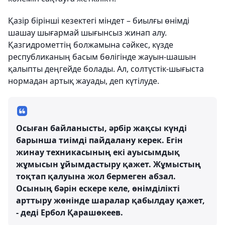
Қазір бірінші кезектегі міндет – биылғы өнімді
шашау шығармай шығынсыз жинап алу.
Қазгидрометтің болжамына сәйкес, күзде
республиканың басым бөлігінде жауын-шашын
қалыпты деңгейде болады. Ал, солтүстік-шығыста
нормадан артық жауады, деп күтілуде.
Осыған байланысты, әрбір жақсы күнді
барынша тиімді пайдалану керек. Егін
жинау техникасының екі ауысымдық
жұмысын ұйымдастыру қажет. Жұмыстың
тоқтап қалуына жол бермеген абзал.
Осының бәрін ескере келе, өнімділікті
арттыру жөнінде шаралар қабылдау қажет,
- деді Ербол Қарашөкеев.