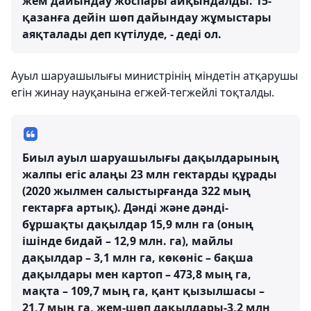
жем дайындау жоспары айқындалды. 15-
қазанға дейін шөп дайындау жұмыстары
аяқталады деп күтілуде, - деді ол.
Ауыл шаруашылығы министрінің міндетін атқарушы
егін жинау науқанына егжей-тегжейлі тоқталды.
Биыл ауыл шаруашылығы дақылдарының
жалпы егіс алаңы 23 млн гектарды құрады
(2020 жылмен салыстырғанда 322 мың
гектарға артық). Дәнді және дәнді-
бұршақты дақылдар 15,9 млн га (оның
ішінде бидай – 12,9 млн. га), майлы
дақылдар – 3,1 млн га, көкөніс – бақша
дақылдары мен картоп – 473,8 мың га,
мақта – 109,7 мың га, қант қызылшасы –
21,7 мың га, жем-шөп дақылдары-3,2 млн