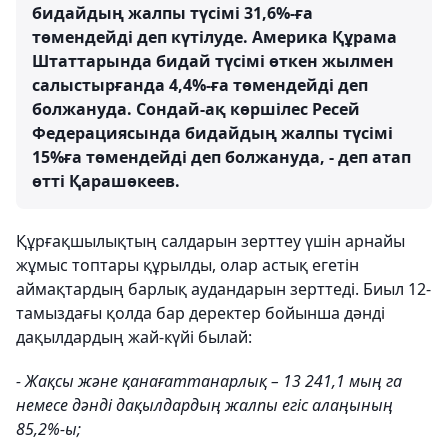
бидайдың жалпы түсімі 31,6%-ға
төмендейді деп күтілуде. Америка Құрама
Штаттарында бидай түсімі өткен жылмен
салыстырғанда 4,4%-ға төмендейді деп
болжануда. Сондай-ақ көршілес Ресей
Федерациясында бидайдың жалпы түсімі
15%ға төмендейді деп болжануда, - деп атап
өтті Қарашөкеев.
Құрғақшылықтың салдарын зерттеу үшін арнайы
жұмыс топтары құрылды, олар астық егетін
аймақтардың барлық аудандарын зерттеді. Биыл 12-
тамыздағы қолда бар деректер бойынша дәнді
дақылдардың жай-күйі былай:
- Жақсы және қанағаттанарлық – 13 241,1 мың га
немесе дәнді дақылдардың жалпы егіс алаңының
85,2%-ы;