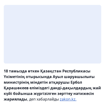
18 тамызда өткен Қазақстан Республикасы
Үкіметінің отырысында Ауыл шаруашылығы
министрінің міндетін атқарушы Ербол
Қарашөкеев еліміздегі дәнді-дақылдардың жай
күйі бойынша жүргізілген зерттеу нәтижесін
жариялады
, деп хабарлайды
zakon.kz.