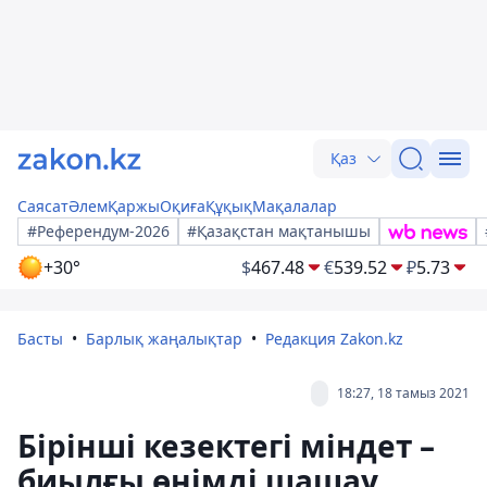
Қаз
Саясат
Әлем
Қаржы
Оқиға
Құқық
Мақалалар
#Референдум-2026
#Қазақстан мақтанышы
+30°
$
467.48
€
539.52
₽
5.73
Басты
Барлық жаңалықтар
Редакция Zakon.kz
18:27, 18 тамыз 2021
Бірінші кезектегі міндет –
биылғы өнімді шашау