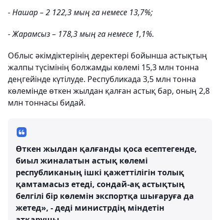
- Нашар – 2 122,3 мың га немесе 13,7%;
- Жарамсыз – 178,3 мың га немесе 1,1%.
Облыс әкімдіктерінің деректері бойынша астықтың
жалпы түсімінің болжамды көлемі 15,3 млн тонна
деңгейінде күтілуде. Республикада 3,5 млн тонна
көлемінде өткен жылдан қалған астық бар, оның 2,8
млн тоннасы бидай.
Өткен жылдан қалғанды қоса есептегенде,
биыл жиналатын астық көлемі
республиканың ішкі қажеттілігін толық
қамтамасыз етеді, сондай-ақ астықтың
белгілі бір көлемін экспортқа шығаруға да
жетед», - деді министрдің міндетін
атқарушы.