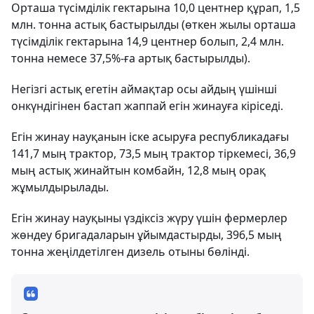
Орташа түсімділік гектарына 10,0 центнер құрап, 1,5
млн. тонна астық бастырылды (өткен жылы орташа
түсімділік гектарына 14,9 центнер болып, 2,4 млн.
тонна немесе 37,5%-ға артық бастырылды).
Негізгі астық егетін аймақтар осы айдың үшінші
онкүндігінен бастап жаппай егін жинауға кіріседі.
Егін жинау науқанын іске асыруға республикадағы
141,7 мың трактор, 73,5 мың трактор тіркемесі, 36,9
мың астық жинайтын комбайн, 12,8 мың орақ
жұмылдырылады.
Егін жинау науқыны үздіксіз жүру үшін фермерлер
жөндеу бригадаларын ұйымдастырды, 396,5 мың
тонна жеңілдетілген дизель отыны бөлінді.