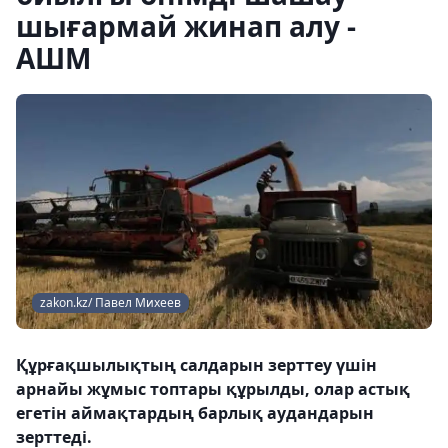
шығармай жинап алу -
АШМ
zakon.kz/ Павел Михеев
Құрғақшылықтың салдарын зерттеу үшін
арнайы жұмыс топтары құрылды, олар астық
егетін аймақтардың барлық аудандарын
зерттеді.