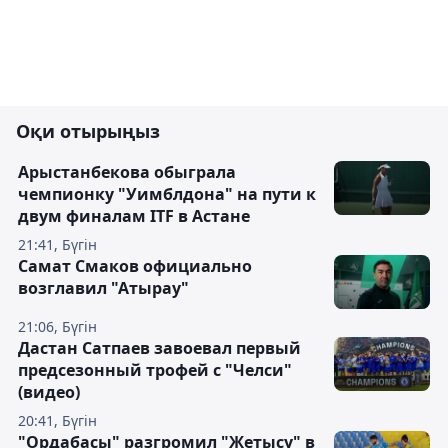
Оқи отырыңыз
Арыстанбекова обыграла
чемпионку "Уимблдона" на пути к
двум финалам ITF в Астане
21:41, Бүгін
Самат Смаков официально
возглавил "Атырау"
21:06, Бүгін
Дастан Сатпаев завоевал первый
предсезонный трофей с "Челси"
(видео)
20:41, Бүгін
"Ордабасы" разгромил "Жетысу" в