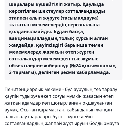
шаралары күшейтіліп жатыр. Қаулыда
көрсетілген шектеулер сотталғандарды
этаппен алып жүруге (тасымалдауға)
жататын мекемелердің персоналына
қолданылмайды. Бұдан басқа,
вакцинациялаудың толық курсын алған
жағдайда, қауіпсіздігі барынша төмен
мекемелерде жазасын өтеп жүрген
сотталғандар мекемеден тыс жұмыс
объектілеріне жіберіледі (№24 қосымшаның
3-тармағы), делінген ресми хабарламада.
Пенитенциарлық мекеме - бұл аурудың тез таралу
қаупін тудыруға әкеп соғуы мүмкін жазасын өтеп
жатқан адамдар көп шоғырланған оқшауланған
аумақ. Осыған қарамастан, қабылданып жатқан
алдын алу шаралары бүгінгі күнге дейін
сотталғандардың жаппай жұқтыруын болдырмауға