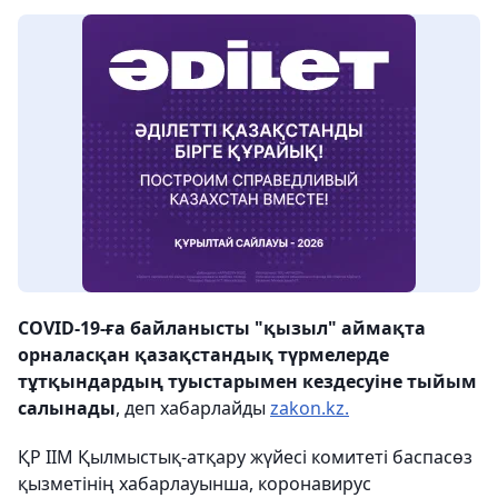
COVID-19-ға байланысты "қызыл" аймақта
орналасқан қазақстандық түрмелерде
тұтқындардың туыстарымен кездесуіне тыйым
салынады
, деп хабарлайды
zakon.kz.
ҚР ІІМ Қылмыстық-атқару жүйесі комитеті баспасөз
қызметінің хабарлауынша, коронавирус