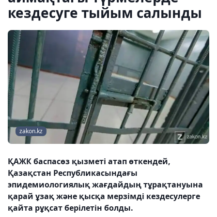
кездесуге тыйым салынды
zakon.kz
ҚАЖК баспасөз қызметі атап өткендей,
Қазақстан Республикасындағы
эпидемиологиялық жағдайдың тұрақтануына
қарай ұзақ және қысқа мерзімді кездесулерге
қайта рұқсат берілетін болды.