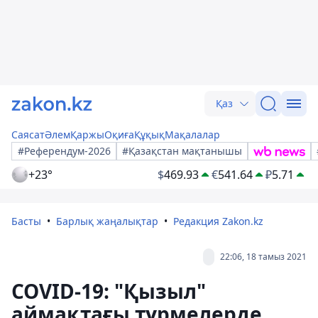
Қаз
Саясат
Әлем
Қаржы
Оқиға
Құқық
Мақалалар
#Референдум-2026
#Қазақстан мақтанышы
+23°
$
469.93
€
541.64
₽
5.71
Басты
Барлық жаңалықтар
Редакция Zakon.kz
22:06, 18 тамыз 2021
COVID-19: "Қызыл"
аймақтағы түрмелерде