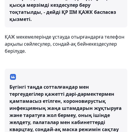
қысқа мерзімді кездесулер беру
тоқтатылды, - дейді ҚР ІІМ ҚАЖК баспасөз
қызметі.
ҚАЖ мекемелерінде ұстауда отырғандарға телефон
арқылы сөйлесулер, сондай-ақ бейнекездесулер
берілуде.
Бүгінгі таңда сотталғандар мен
тергеудегілер қажетті дәрі-дәрмектермен
қамтамасыз етілген, короновирустық
инфекцияның жаңа штамдарын жұқтыруға
және таратуға жол бермеу, оның ішінде
желдету, палаталар мен кабинеттерді
кварцтау, сондай-ақ маска режимін сақтау