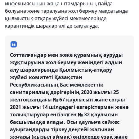
инфекциясының жаңа штамдарының пайда
болуына және таралуына жол бермеу мақсатында
қылмыстық-атқару жүйесі мекемелерінде
карантиндік шаралар әлі де сақталуда.
Сотталғандар мен жеке құрамның ауруды
жұқтыруына жол бермеу жөніндегі алдын
алу шараларында Қылмыстық-атқару
жүйесі комитеті Қазақстан
Республикасының Бас мемлекеттік
санитариялық дәрігерінің 2020 жылғы 25
желтоқсандағы № 67 қаулысын және соңғы
2021 жылғы 14 шілдедегі өзгерістермен және
толықтырулар енгізілген № 32 қаулысын
басшылыққа алады. Осы қаулыға сәйкес
ауырғандарды тіркеу деңгейі жағынан
жоғары (қызыл аймақ) өңірлерде ұзақ және