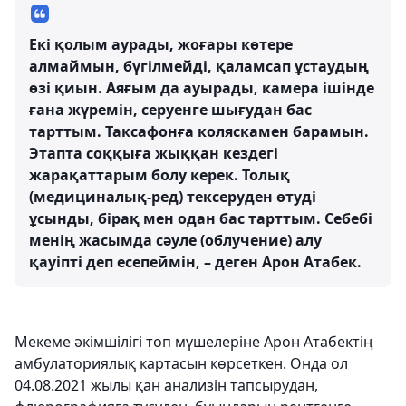
Екі қолым аурады, жоғары көтере
алмаймын, бүгілмейді, қаламсап ұстаудың
өзі қиын. Аяғым да ауырады, камера ішінде
ғана жүремін, серуенге шығудан бас
тарттым. Таксафонға коляскамен барамын.
Этапта соққыға жыққан кездегі
жарақаттарым болу керек. Толық
(медициналық-ред) тексеруден өтуді
ұсынды, бірақ мен одан бас тарттым. Себебі
менің жасымда сәуле (облучение) алу
қауіпті деп есепеймін, – деген Арон Атабек.
Мекеме әкімшілігі топ мүшелеріне Арон Атабектің
амбулаториялық картасын көрсеткен. Онда ол
04.08.2021 жылы қан анализін тапсырудан,