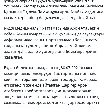
флюрографияға түсуден, буындарын рентгенге
түсіруден бас тартқаны жазылған. Мекеме басшысы
Қапышев Әділхан Темкенұлы Арон Атабек медицина
қызметкерлерінің бақылауында екендігін айтқан.
№228 медициналық хаттамасында Арон Атабектің
сүйек-буыны ауыратыны, екі қолының да саусақтары
деформацияланғаны, жарты жылдан бері іш қату
салдарынан үлкен дәретке бара алмай, клизма
алатындығы және жүргенде өне-бойы дірілдейтіні
жазылған.
Бұдан бөлек, хаттамада оның 30.07.2021 жылы
медициналық тексеруден бас тартқаны жөнінде,
кейіннен терапевт дәрігердің тексеруді камерада
өткізгендігі жөнінде айтылған. Дәрігер Арон
Атабекке церебросклероз, дисциркуляторлық
энцефалопатия, стенокардия, созылмалы гастрит,
созылмалы геморрой, қол-аяқтың артрозо-артитті