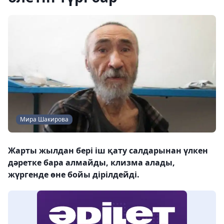
Мира Шакирова
Жарты жылдан бері іш қату салдарынан үлкен
дәретке бара алмайды, клизма алады,
жүргенде өне бойы дірілдейді.