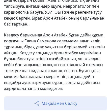
диагноздарын қойып, жалпы клиникалық анализ
тапсыруға, витаминдер ішуге, невропатолог пен
кардиологқа баруға, УЗИ, ОБП және ренгенге түсу
кеңес берген. Бірақ Арон Атабек оның барлығынан
бас тартқан.
Кездесу барысында Арон Атабек бұған дейін құқық
қорғаушы Елена Семенова сәлемдеме алып келіп
тұрғанын, бірақ ұзақ уақыттан бері келмей кеткенін
айтқан. Кездесу соңында Арон Атабек мерзімінен
бұрын босатуға өтініш жазбайтынын, үш жылдан
кейін бостандыққа шыққан соң толықтай өтемақы
төлетуге шағымданатынын жеткізген. Бұған қоса
мекеме басшысынан мерзімінің соңына дейін
ешқайда ауыстырмауын сұрап, соңына дейін осы
жерде қалатынын мәлімдеген.
Мақаламен бөлісу