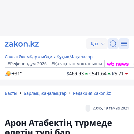
Қаз
Саясат
Әлем
Қаржы
Оқиға
Құқық
Мақалалар
#Референдум-2026
#Қазақстан мақтанышы
+31°
$
469.93
€
541.64
₽
5.71
Басты
Барлық жаңалықтар
Редакция Zakon.kz
23:45, 19 тамыз 2021
Арон Атабектің түрмеде
өлетін түрі бар