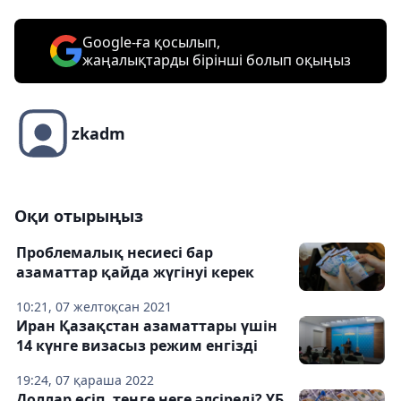
Google-ға қосылып,
жаңалықтарды бірінші болып оқыңыз
zkadm
Оқи отырыңыз
Проблемалық несиесі бар
азаматтар қайда жүгінуі керек
10:21, 07 желтоқсан 2021
Иран Қазақстан азаматтары үшін
14 күнге визасыз режим енгізді
19:24, 07 қараша 2022
Доллар өсіп, теңге неге әлсіреді? ҰБ