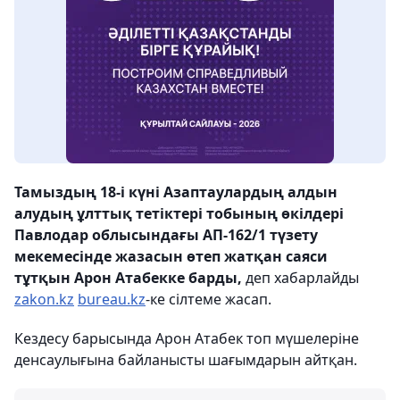
Тамыздың 18-і күні Азаптаулардың алдын
алудың ұлттық тетіктері тобының өкілдері
Павлодар облысындағы АП-162/1 түзету
мекемесінде жазасын өтеп жатқан саяси
тұтқын Арон Атабекке барды,
деп хабарлайды
zakon.kz
bureau.kz
-ке сілтеме жасап.
Кездесу барысында Арон Атабек топ мүшелеріне
денсаулығына байланысты шағымдарын айтқан.