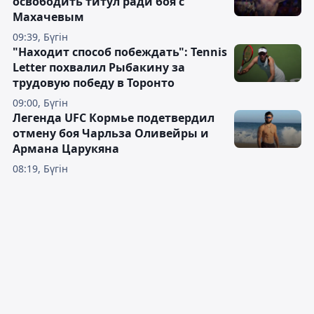
освободить титул ради боя с
Махачевым
09:39, Бүгін
"Находит способ побеждать": Tennis
Letter похвалил Рыбакину за
трудовую победу в Торонто
09:00, Бүгін
Легенда UFC Кормье подетвердил
отмену боя Чарльза Оливейры и
Армана Царукяна
08:19, Бүгін