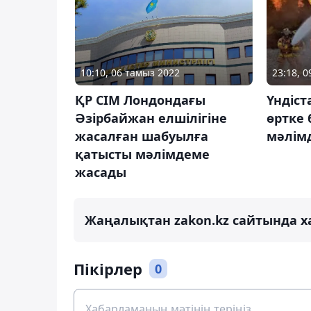
10:10, 06 тамыз 2022
23:18, 
ҚР СІМ Лондондағы
Үндіст
Әзірбайжан елшілігіне
өртке
жасалған шабуылға
мәлім
қатысты мәлімдеме
жасады
Жаңалықтан zakon.kz сайтында х
Пікірлер
0