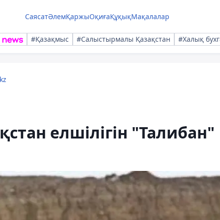
Саясат
Әлем
Қаржы
Оқиға
Құқық
Мақалалар
#Қазақмыс
#Салыстырмалы Қазақстан
#Халық бухг
kz
қстан елшілігін "Талибан"