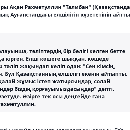
ары Ақан Рахметуллин "Талибан" (Қазақстанда
ң Ауғанстандағы елшілігін күзететінін айтты
лауынша, тәліптердің бір бөлігі келген бетте
қа кірген. Елші көшеге шыққан, көшеде
р тәліп жақындап келіп одан: "Сен кімсің,
н. Бұл Қазақстанның елшілігі екенін айтыпты.
қалай жұмыс істеп жатырсыңдар, солай
ндер біздің қорғауымыздасыңдар" депті.
күзетуде. Әзірге тек осы деңгейде ғана
 Рахметуллин.
егі жағдайды мұқият қадағалап отырғанын, БҰҰ