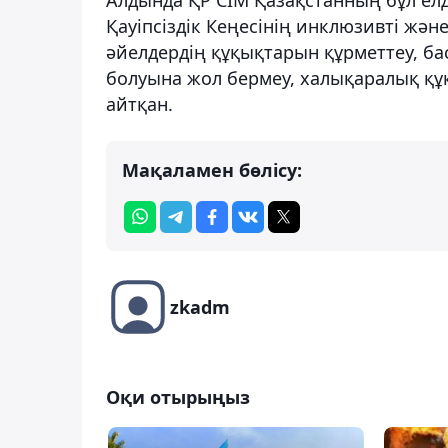
Қауіпсіздік Кеңесінің инклюзивті жән
әйелдердің құқықтарын құрметтеу, ба
болуына жол бермеу, халықаралық құ
айтқан.
Мақаламен бөлісу:
zkadm
Оқи отырыңыз