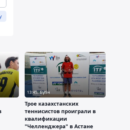
у
13:45, Бүгін
Трое казахстанских
в
теннисистов проиграли в
квалификации
"Челленджера" в Астане