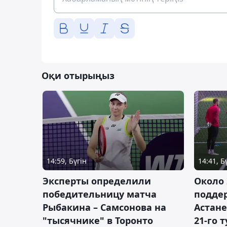
Оқи отырыңыз
14:59, Бүгін
14:41, Б
Эксперты определили
Около 
победительницу матча
подде
Рыбакина – Самсонова на
Астане
"тысячнике" в Торонто
21-го 