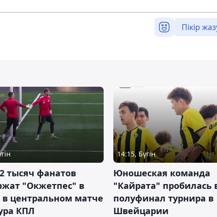
Пікір жаз
үгін
14:15, Бүгін
2 тысяч фанатов
Юношеская команда
ржат "Окжетпес" в
"Кайрата" пробилась 
 в центральном матче
полуфинал турнира в
тура КПЛ
Швейцарии