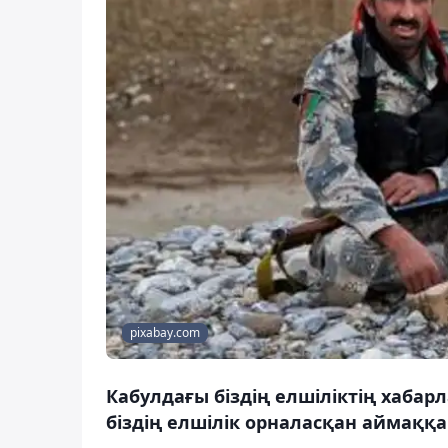
pixabay.com
Кабулдағы біздің елшіліктің хабарл
біздің елшілік орналасқан аймаққа 