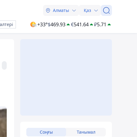
Алматы
Қаз
+33°
$
469.93
€
541.64
₽
5.71
алтері
Соңғы
Танымал