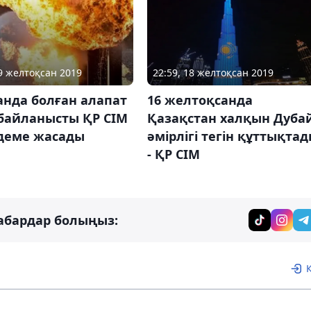
09 желтоқсан 2019
22:59, 18 желтоқсан 2019
анда болған алапат
16 желтоқсанда
 байланысты ҚР СІМ
Қазақстан халқын Дуба
деме жасады
әмірлігі тегін құттықта
- ҚР СІМ
абардар болыңыз: