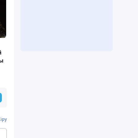
й
ды
Кіру