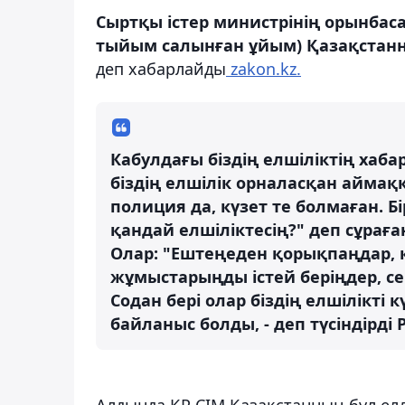
Сыртқы істер министрінің орынбас
тыйым салынған ұйым) Қазақстанны
деп хабарлайды
zakon.kz.
Кабулдағы біздің елшіліктің хабар
біздің елшілік орналасқан аймақ
полиция да, күзет те болмаған. Бі
қандай елшіліктесің?" деп сұраға
Олар: "Ештеңеден қорықпаңдар, 
жұмыстарыңды істей беріңдер, се
Содан бері олар біздің елшілікті 
байланыс болды, - деп түсіндірді
Алдында ҚР СІМ Қазақстанның бұл елд