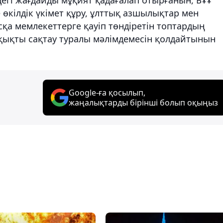
е өкілдік үкімет құру, ұлттық азшылықтар мен
сқа мемлекеттерге қауіп төндіретін топтардың
қықты сақтау туралы мәлімдемесін қолдайтынын
Google-ға қосылып,
жаңалықтарды бірінші болып оқыңыз