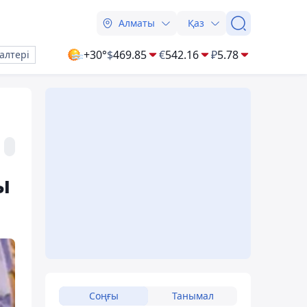
Алматы
Қаз
+30°
$
469.85
€
542.16
₽
5.78
алтері
ы
Соңғы
Танымал