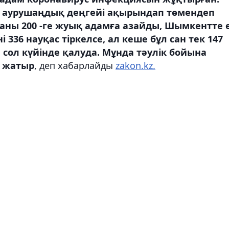
ан аурушаңдық деңгейі ақырындап төмендеп
саны 200 -ге жуық адамға азайды, Шымкентте е
 336 науқас тіркелсе, ал кеше бұл сан тек 147
сол күйінде қалуда. Мұнда тәулік бойына
й жатыр
, деп хабарлайды
zakon.kz.