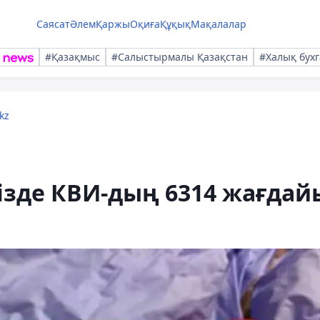
Саясат
Әлем
Қаржы
Оқиға
Құқық
Мақалалар
#Қазақмыс
#Салыстырмалы Қазақстан
#Халық бухг
kz
мізде КВИ-дың 6314 жағдай