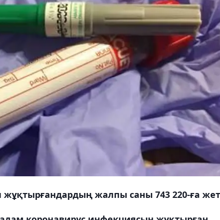
 жұқтырғандардың жалпы саны 743 220-ға жетт
14 адам коронавирус инфекциясын жұқтырған.