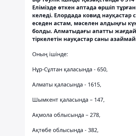
Елімізде өткен аптада өршіп тұрғ
келеді. Елордада ковид науқастар 
еседен астам, мәселен алдыңғы күні
болды. Алматыдағы апатты жағдай 
тіркелетін науқастар саны азайма
Оның ішінде:
Нұр-Сұлтан қаласында - 650,
Алматы қаласында - 1615,
Шымкент қаласында – 147,
Ақмола облысында – 278,
Ақтөбе облысында - 382,