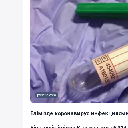
pxhere.com
Елімізде коронавирус инфекциясын
Бір тәулік ішінде Қазақстанда 6 3