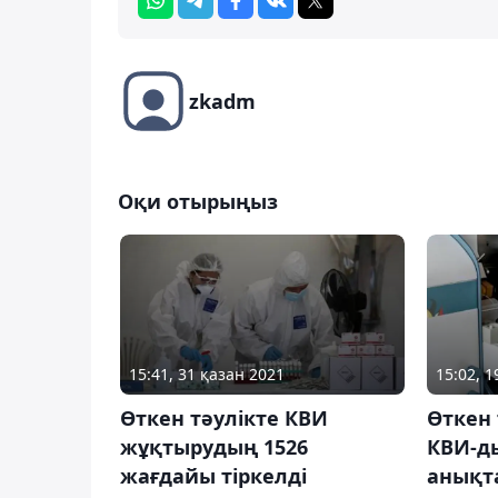
zkadm
Оқи отырыңыз
15:41, 31 қазан 2021
15:02, 
Өткен тәулікте КВИ
Өткен 
жұқтырудың 1526
КВИ-д
жағдайы тіркелді
анықт