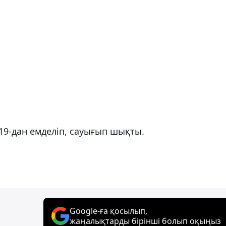
-19-дан емделіп, сауығып шықты.
Google-ға қосылып,
жаңалықтарды бірінші болып оқыңыз