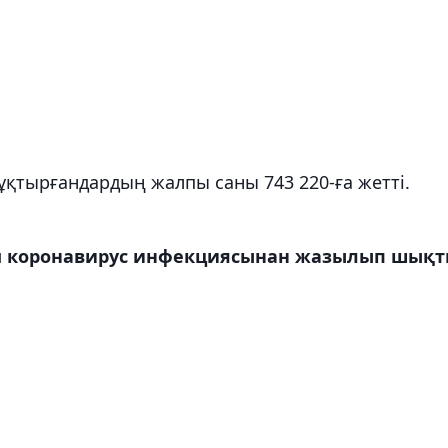
қтырғандардың жалпы саны 743 220-ға жетті.
дам коронавирус инфекциясынан жазылып шықт