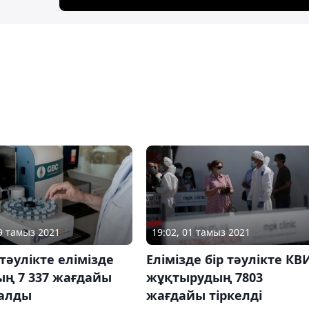
19 тамыз 2021
19:02, 01 тамыз 2021
тәулікте елімізде
Елімізде бір тәулікте КВ
ың 7 337 жағдайы
жұқтырудың 7803
алды
жағдайы тіркелді