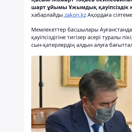
шарт ұйымы Ұжымдық қауіпсіздік к
хабарлайды
zakon.kz
Ақордаға сілтеме
Мемлекеттер басшылары Ауғанстанда
қауіпсіздігіне тигізер әсері туралы 
сын-қатерлердің алдын алуға бағытта