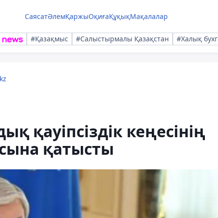
Саясат
Әлем
Қаржы
Оқиға
Құқық
Мақалалар
#Қазақмыс
#Салыстырмалы Қазақстан
#Халық бухг
kz
қ қауіпсіздік кеңесінің
ясына қатысты