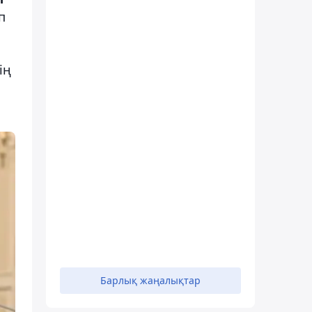
п
ің
Барлық жаңалықтар