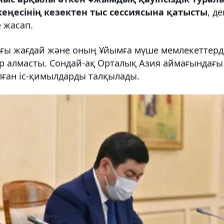
еңесінің кезектен тыс сессиясына қатысты
, де
 жасап.
ғы жағдай және оның Ұйымға мүше мемлекеттерд
пікір алмасты. Сондай-ақ Орталық Азия аймағындағы
лған іс-қимылдарды талқылады.