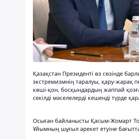
Қазақстан Президенті өз сөзінде бар
экстремизмнің таралуы, қару-жарақ п
көші-қон, босқындардың жаппай қозға
секілді мәселелерді кешенді түрде қа
Осыған байланысты Қасым-Жомарт Тоқ
Ұйымның шұғыл әрекет етуіне бағытта