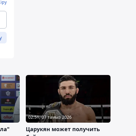
Кіру
у
02:51, 07 тамыз 2026
ла"
Царукян может получить