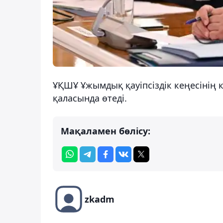
ҰҚШҰ Ұжымдық қауіпсіздік кеңесінің 
қаласында өтеді.
Мақаламен бөлісу:
zkadm