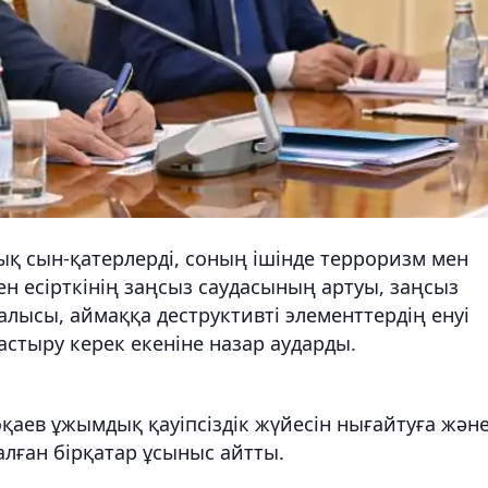
лық сын-қатерлерді, соның ішінде терроризм мен
ен есірткінің заңсыз саудасының артуы, заңсыз
лысы, аймаққа деструктивті элементтердің енуі
растыру керек екеніне назар аударды.
аев ұжымдық қауіпсіздік жүйесін нығайтуға жән
лған бірқатар ұсыныс айтты.