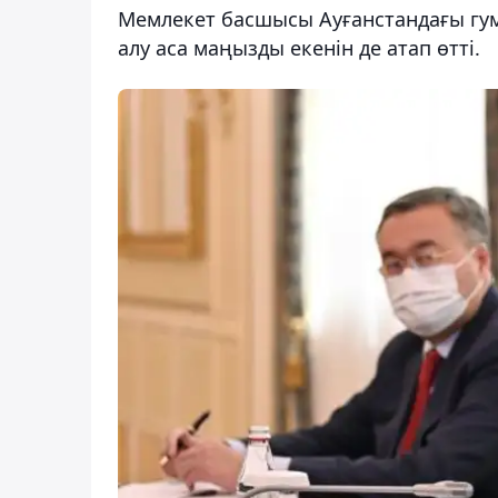
Мемлекет басшысы Ауғанстандағы гу
алу аса маңызды екенін де атап өтті.