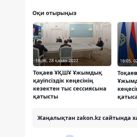
Оқи отырыңыз
18:36, 28 қазан 2022
16:05, 
Тоқаев ҰҚШҰ Ұжымдық
Тоқаев
қауіпсіздік кеңесінің
Ұжымд
кезектен тыс сессиясына
кеңесі
қатысты
қатыс
Жаңалықтан zakon.kz сайтында х