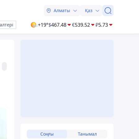
Алматы
Қаз
+19°
$
467.48
€
539.52
₽
5.73
алтері
Соңғы
Танымал