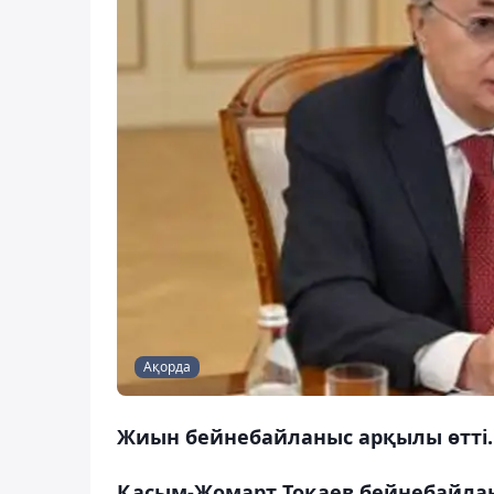
Ақорда
Жиын бейнебайланыс арқылы өтті.
Қасым-Жомарт Тоқаев бейнебайлан