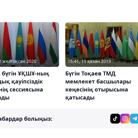
02 желтоқсан 2020
15:41, 11 қазан 2019
 бүгін ҰҚШҰ-ның
Бүгін Тоқаев ТМД
ық қауіпсіздік
мемлекет басшылары
нің сессиясына
кеңесінің отырысына
ады
қатысады
абардар болыңыз: