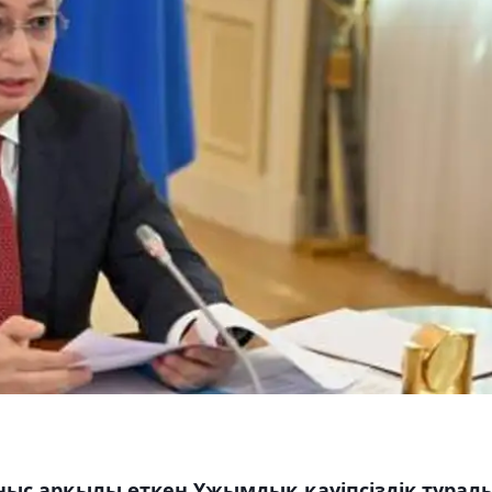
ыс арқылы өткен Ұжымдық қауіпсіздік турал