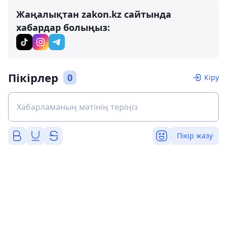
Жаңалықтан zakon.kz сайтында
хабардар болыңыз:
Пікірлер
0
Кіру
Пікір жазу