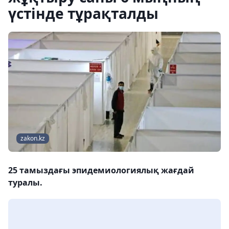
үстінде тұрақталды
zakon.kz
25 тамыздағы эпидемиологиялық жағдай
туралы.