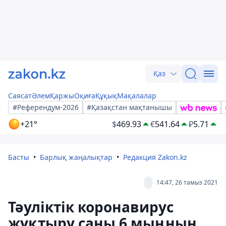
Қаз
Саясат
Әлем
Қаржы
Оқиға
Құқық
Мақалалар
#Референдум-2026
#Қазақстан мақтанышы
+21°
$
469.93
€
541.64
₽
5.71
Басты
Барлық жаңалықтар
Редакция Zakon.kz
14:47, 26 тамыз 2021
Тәуліктік коронавирус
жұқтыру саны 6 мыңның