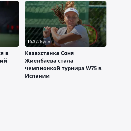
16:37, Бүгін
я в
Казахстанка Соня
кий
Жиенбаева стала
чемпионкой турнира W75 в
Испании