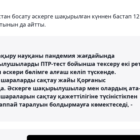
ан босату әскерге шақырылған күннен бастап 12
атынын да айтты.
шақыру науқаны пандемия жағдайында
ылушыларды ПТР-тест бойынша тексеру екі ре
н әскери бөлімге алғаш келіп түскенде.
қ шараларды сақтау жайы Қорғаныс
да. Әскерге шақырылушылар мен олардың ата
араларын сақтау қажеттілігіне түсіністікпен
аппай таралуын болдырмауға көмектеседі, -