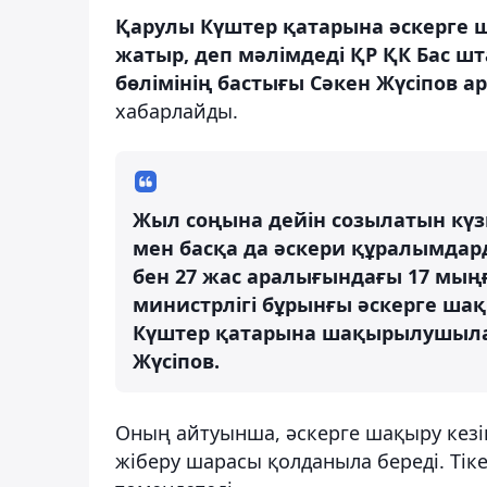
Қарулы Күштер қатарына әскерге 
жатыр, деп мәлімдеді ҚР ҚК Бас
бөлімінің бастығы Сәкен Жүсіпов 
хабарлайды.
Жыл соңына дейін созылатын күз
мен басқа да әскери құралымдард
бен 27 жас аралығындағы 17 мы
министрлігі бұрынғы әскерге ш
Күштер қатарына шақырылушылар 
Жүсіпов.
Оның айтуынша, әскерге шақыру кезін
жіберу шарасы қолданыла береді. Тік