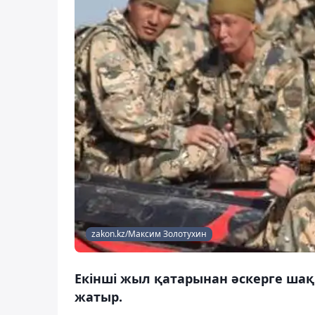
zakon.kz/Максим Золотухин
Екінші жыл қатарынан әскерге ша
жатыр.