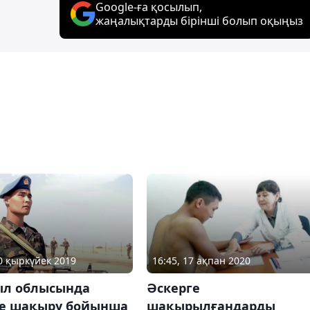
Google-ға қосылып,
жаңалықтарды бірінші болып оқыңыз
10 қыркүйек 2019
16:45, 17 ақпан 2020
л облысында
Әскерге
ге шақыру бойынша
шақырылғандарды