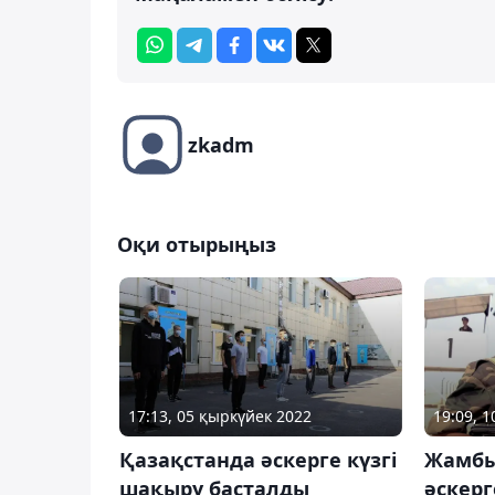
zkadm
Оқи отырыңыз
17:13, 05 қыркүйек 2022
19:09, 
Қазақстанда әскерге күзгі
Жамбы
шақыру басталды
әскер