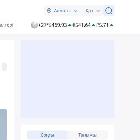
Алматы
Қаз
+27°
$
469.93
€
541.64
₽
5.71
алтері
Соңғы
Танымал