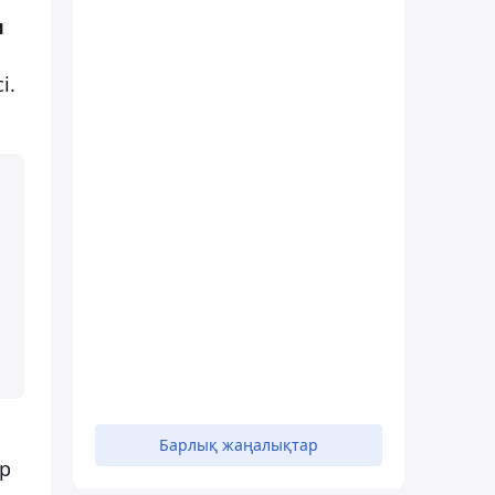
п
і.
а
Барлық жаңалықтар
ір