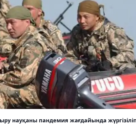
қыру науқаны пандемия жағдайында жүргізілі