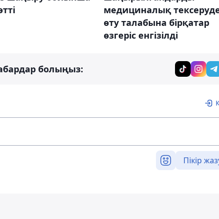
өтті
медициналық тексеруд
өту талабына бірқатар
өзгеріс енгізілді
абардар болыңыз:
Пікір жаз