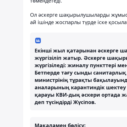
төмендетеді.
Ол әскерге шақырылушыларды жұмыст
ай ішінде жоспарлы түрде іске қосыл
Екінші жыл қатарынан әскерге 
жүргізіліп жатыр. Әскерге шақыр
жүргізіледі: жиналу пункттері ме
Бетперде тағу сынды санитарлы
министрінің тұрақты бақылауын
аналарының карантиндік шектеу ш
қарауы КВИ-дың әскери ортада ж
деп түсіндірді Жүсіпов.
Мақаламен бөлісу: