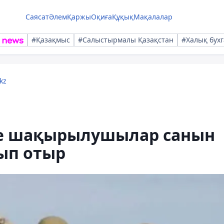
Саясат
Әлем
Қаржы
Оқиға
Құқық
Мақалалар
#Қазақмыс
#Салыстырмалы Қазақстан
#Халық бухг
kz
ге шақырылушылар санын
ып отыр