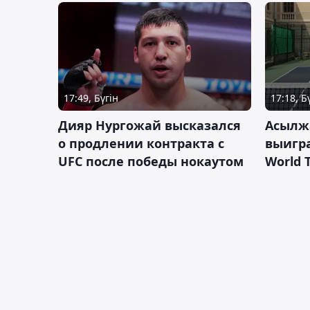
17:49, Бүгін
17:18, Б
Дияр Нургожай высказался
Асылж
о продлении контракта с
выигр
UFC после победы нокаутом
World 