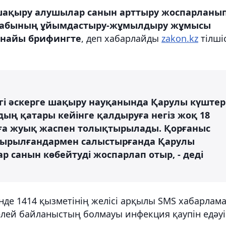
шақыру алушылар санын арттыру жоспарланы
 штабының ұйымдастыру-жұмылдыру жұмысы
арнайы брифингте
, деп хабарлайды
zakon.kz
тілшіс
гі әскерге шақыру науқанында Қарулы күштер
ың қатары кейінге қалдыруға негіз жоқ 18
ңға жуық жаспен толықтырылады. Қорғаныс
ақырылғандармен салыстырғанда Қарулы
санын көбейтуді жоспарлап отыр, - деді
де 1414 қызметінің желісі арқылы SMS хабарлам
елей байланыстың болмауы инфекция қаупін едәу