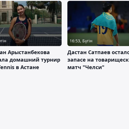
үгін
16:53, Бүгін
ан Арыстанбекова
Дастан Сатпаев осталс
ала домашний турнир
запасе на товарищес
Tennis в Астане
матч "Челси"