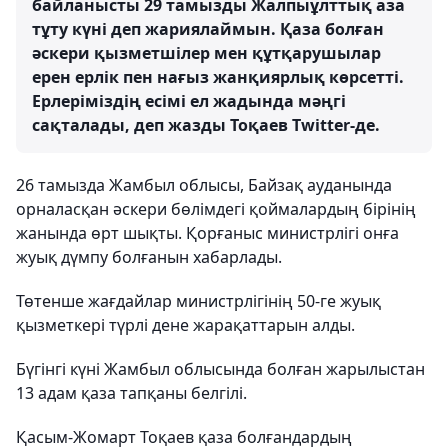
байланысты 29 тамызды Жалпыұлттық аза
тұту күні деп жариялаймын. Қаза болған
әскери қызметшілер мен құтқарушылар
ерен ерлік пен нағыз жанқиярлық көрсетті.
Ерлеріміздің есімі ел жадында мәңгі
сақталады, деп жазды Тоқаев Twitter-де.
26 тамызда Жамбыл облысы, Байзақ ауданында
орналасқан әскери бөлімдегі қоймалардың бірінің
жанында өрт шықты. Қорғаныс министрлігі онға
жуық дүмпу болғанын хабарлады.
Төтенше жағдайлар министрлігінің 50-ге жуық
қызметкері түрлі дене жарақаттарын алды.
Бүгінгі күні Жамбыл облысында болған жарылыстан
13 адам қаза тапқаны белгілі.
Қасым-Жомарт Тоқаев қаза болғандардың