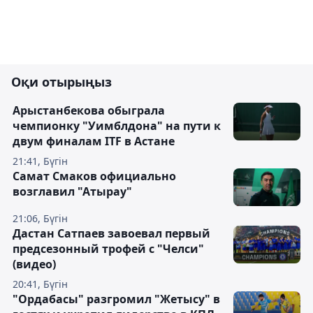
Оқи отырыңыз
Арыстанбекова обыграла
чемпионку "Уимблдона" на пути к
двум финалам ITF в Астане
21:41, Бүгін
Самат Смаков официально
возглавил "Атырау"
21:06, Бүгін
Дастан Сатпаев завоевал первый
предсезонный трофей с "Челси"
(видео)
20:41, Бүгін
"Ордабасы" разгромил "Жетысу" в