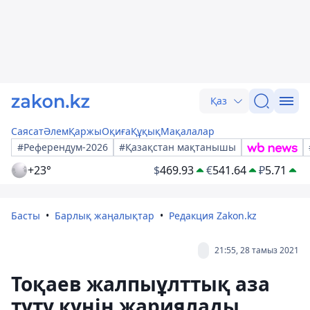
Қаз
Саясат
Әлем
Қаржы
Оқиға
Құқық
Мақалалар
#Референдум-2026
#Қазақстан мақтанышы
+23°
$
469.93
€
541.64
₽
5.71
Басты
Барлық жаңалықтар
Редакция Zakon.kz
21:55, 28 тамыз 2021
Тоқаев жалпыұлттық аза
тұту күнін жариялады