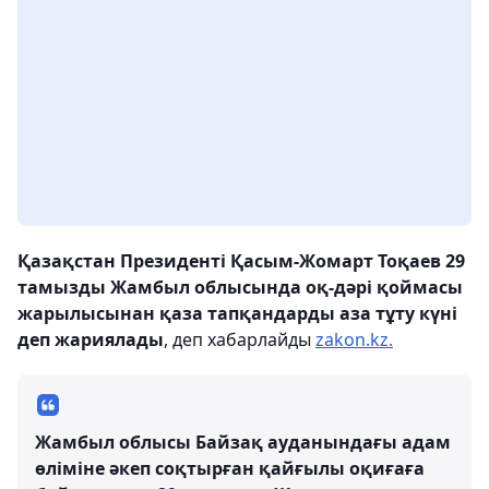
Қазақстан Президенті Қасым-Жомарт Тоқаев 29
тамызды Жамбыл облысында оқ-дәрі қоймасы
жарылысынан қаза тапқандарды аза тұту күні
деп жариялады
, деп хабарлайды
zakon.kz.
Жамбыл облысы Байзақ ауданындағы адам
өліміне әкеп соқтырған қайғылы оқиғаға