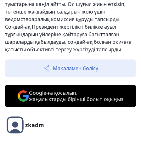
туыстарына көңіл айтты. Ол шұғыл жиын өткізіп,
төтенше жағдайдың салдарын жою үшін
ведомствоаралық комиссия құруды тапсырды.
Сондай-ақ Президент жергілікті билікке ауыл
тұрғындарын үйлеріне қайтаруға бағытталған
шараларды қабылдауды, сондай-ақ болған оқиғаға
қатысты объективті тергеу жүргізуді тапсырды.
Мақаламен бөлісу
Google-ға қосылып,
жаңалықтарды бірінші болып оқыңыз
zkadm