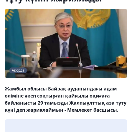
Ақорда
Жамбыл облысы Байзақ ауданындағы адам
өліміне әкеп соқтырған қайғылы оқиғаға
байланысты 29 тамызды Жалпыұлттық аза тұту
күні деп жариялаймын - Мемлекет басшысы.