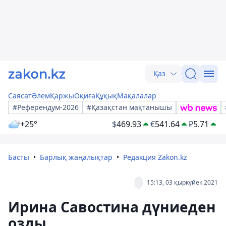
Қаз
Саясат
Әлем
Қаржы
Оқиға
Құқық
Мақалалар
#Референдум-2026
#Қазақстан мақтанышы
+25°
$
469.93
€
541.64
₽
5.71
Басты
Барлық жаңалықтар
Редакция Zakon.kz
15:13, 03 қыркүйек 2021
Ирина Савостина дүниеден
озды