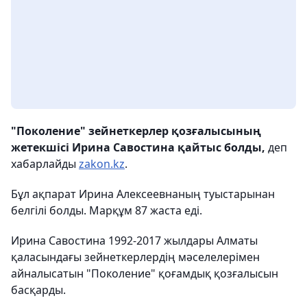
"Поколение" зейнеткерлер қозғалысының
жетекшісі Ирина Савостина қайтыс болды,
деп
хабарлайды
zakon.kz
.
Бұл ақпарат Ирина Алексеевнаның туыстарынан
белгілі болды. Марқұм 87 жаста еді.
Ирина Савостина 1992-2017 жылдары Алматы
қаласындағы зейнеткерлердің мәселелерімен
айналысатын "Поколение" қоғамдық қозғалысын
басқарды.