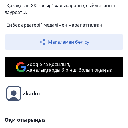
"Қазақстан ХХІ ғасыр" халықаралық сыйлығының
лауреаты.
"Еңбек ардагері" медалімен марапатталған.
Мақаламен бөлісу
Google-ға қосылып,
жаңалықтарды бірінші болып оқыңыз
zkadm
Оқи отырыңыз