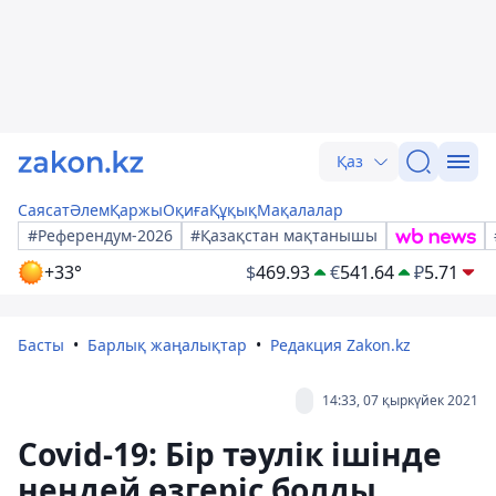
Қаз
Саясат
Әлем
Қаржы
Оқиға
Құқық
Мақалалар
#Референдум-2026
#Қазақстан мақтанышы
+33°
$
469.93
€
541.64
₽
5.71
Басты
Барлық жаңалықтар
Редакция Zakon.kz
14:33, 07 қыркүйек 2021
Covid-19: Бір тәулік ішінде
нендей өзгеріс болды