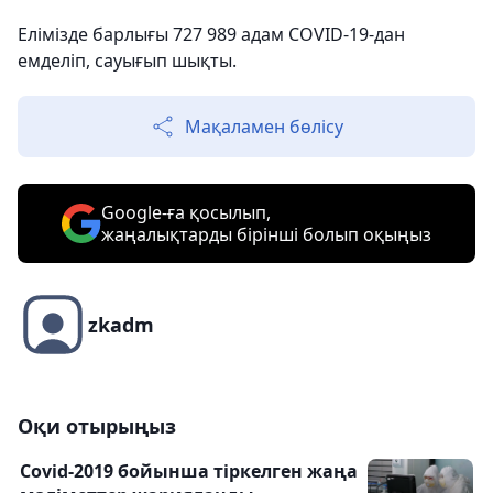
Елімізде барлығы 727 989 адам COVID-19-дан
емделіп, сауығып шықты.
Мақаламен бөлісу
Google-ға қосылып,
жаңалықтарды бірінші болып оқыңыз
zkadm
Оқи отырыңыз
Covid-2019 бойынша тіркелген жаңа