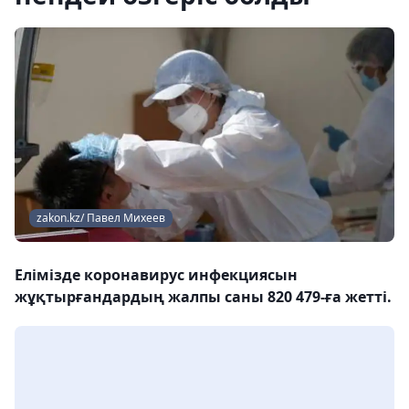
zakon.kz/ Павел Михеев
Елімізде коронавирус инфекциясын
жұқтырғандардың жалпы саны 820 479-ға жетті.