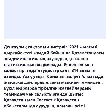
Денсаулық сақтау министрлігі 2021 жылғы 6
қыркүйектегі жағдай бойынша Қазақстандағы
эпидемиологиялық ахуалдың қысқаша
статистикасын жариялады. Өткен күнмен
салыстырғанда науқастар саны 314 адамға
азайды. Ұзақ уақыт бойы алғаш рет Алматыда
жаңа жағдайлардың саны мыңнан төмендеді.
Бүкіл өңірлерде тіркелген жағдайлардың
төмендеуімен салыстырғанда Шығыс
Қазақстан мен Солтүстік Қазақстан
облыстарында аурудың шамалы өсімі