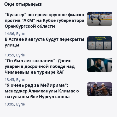
Оқи отырыңыз
"Кулагер" потерпел крупное фиаско
против "АКМ" на Кубке губернатора
Оренбургской области
14:36, Бүгін
В Астане 9 августа будут перекрыты
улицы
13:59, Бүгін
"Он был лез сознания": Дэнис
уверен в досрочной победе над
Чимаевым на турнире RAF
13:45, Бүгін
"Я очень рад за Мейирима":
менеджер Алимханулы Климас о
титульном бое Нурсултанова
13:05, Бүгін