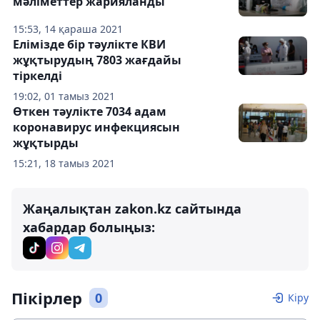
мәліметтер жарияланды
15:53, 14 қараша 2021
Елімізде бір тәулікте КВИ
жұқтырудың 7803 жағдайы
тіркелді
19:02, 01 тамыз 2021
Өткен тәулікте 7034 адам
коронавирус инфекциясын
жұқтырды
15:21, 18 тамыз 2021
Жаңалықтан zakon.kz сайтында
хабардар болыңыз:
Пікірлер
0
Кіру