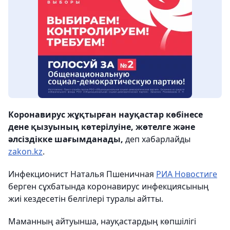
Коронавирус жұқтырған науқастар көбінесе
дене қызуының көтерілуіне, жөтелге және
әлсіздікке шағымданады,
деп хабарлайды
zakon.kz
.
Инфекционист Наталья Пшеничная
РИА Новостиге
берген сұхбатында коронавирус инфекциясының
жиі кездесетін белгілері туралы айтты.
Маманның айтуынша, науқастардың көпшілігі