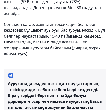
жөтелге (57%) және дене қызуына (78%)
шағымданады. Дененің қызуы көбіне 38 градустан
аспайды.
Сонымен қатар, жалпы интоксикация белгілері
кездеседі: бұлшықет ауыруы, бас ауруы, әлсіздік. Бұл
белгілер науқастардың 15-40 пайызында кездеседі.
Науқастардың бестен бірінде асқазан-ішек
жолдарының аурулары байқалады (диарея, жүрек
айнуы, құсу).
Ауруханада емделіп жатқан науқастардың
терісінде әдетте бөртпе белгілері кездеседі.
Бірақ терідегі бөртпенің пайда болуы
дәрілердің әсерінен немесе науқастың басқа
патологиясының өршуімен байланысты