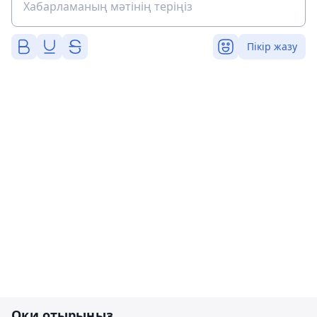
Пікір жазу
Оқи отырыңыз