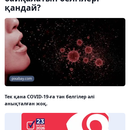
қандай?
pixabay.com
Тек қана COVID-19-ға тән белгілер әлі
анықталған жоқ.