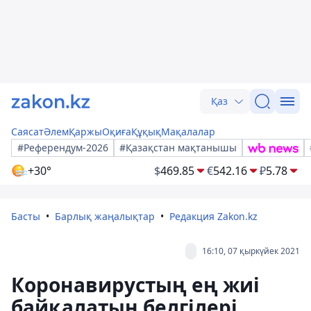
Қаз
Саясат
Әлем
Қаржы
Оқиға
Құқық
Мақалалар
#Референдум-2026
#Қазақстан мақтанышы
+30°
$
469.85
€
542.16
₽
5.78
Басты
Барлық жаңалықтар
Редакция Zakon.kz
16:10, 07 қыркүйек 2021
Коронавирустың ең жиі
байқалатын белгілері