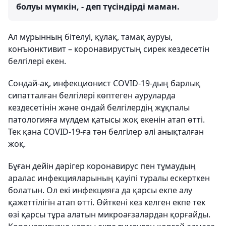
болуы мүмкін, - деп түсіндірді маман.
Ал мұрынның бітелуі, құлақ, тамақ ауруы,
конъюнктивит – коронавирустың сирек кездесетін
белгілері екен.
Сондай-ақ, инфекционист COVID-19-дың барлық
сипатталған белгілері көптеген ауруларда
кездесетінін және ондай белгілердің жұқпалы
патологияға мүлдем қатысы жоқ екенін атап өтті.
Тек қана COVID-19-ға тән белгілер әлі анықталған
жоқ.
Бұған дейін дәрігер коронавирус пен тұмаудың
аралас инфекцияларының қауіпі туралы ескерткен
болатын. Ол екі инфекцияға да қарсы екпе алу
қажеттілігін атап өтті. Өйткені кез келген екпе тек
өзі қарсы тұра алатын микроағзалардан қорғайды.