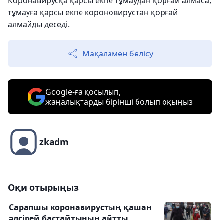
Коронавирусқа қарсы екпе тұмаудан қорғай алмаса,
тұмауға қарсы екпе короновирустан қорғай
алмайды деседі.
Мақаламен бөлісу
Google-ға қосылып,
жаңалықтарды бірінші болып оқыңыз
zkadm
Оқи отырыңыз
Сарапшы коронавирустың қашан
әлсірей бастайтынын айтты