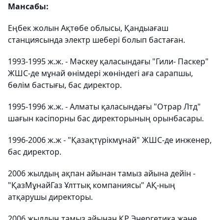
Мансабы:
Еңбек жолын Ақтөбе облысы, Қандыағаш
станциясында электр шебері болып бастаған.
1993-1995 ж.ж. - Мәскеу қаласындағы "Гили- Паскер"
ЖШС-де мұнай өнімдері жөніндегі аға сарапшы,
бөлім бастығы, бас директор.
1995-1996 ж.ж. - Алматы қаласындағы "Отрар Лтд"
шағын кәсіпорны бас директорының орынбасары.
1996-2006 ж.ж - "Қазақтүрікмұнай" ЖШС-де инженер,
бас директор.
2006 жылдың ақпан айынан тамыз айына дейін -
"ҚазМұнайГаз Ұлттық компаниясы" АҚ-ның
атқарушы директоры.
2006 жылдың тамыз айынан ҚР Энергетика және