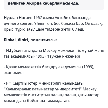
делінген Ақорда хабарламасында.
Нұрлан Ноғаев 1967 жылы Ақтөбе облысында
дүниеге келген. Үйленген, бес баласы бар. Ол қазақ,
орыс, түрік, ағылшын тілдерін жетік біледі.
Білімі, білігі, лицензиясы:
- И.Губкин атындағы Мәскеу мемлекеттік мұнай және
газ академиясы (1993), тау-кен инженері
- Қазақ мемлекеттік басқару академиясы (1999),
экономист
- РФ Сыртқы істер министрлігі жанындағы
"Халықаралық қатынастар университеті" Мәскеу
мемлекеттік институтын халықаралық қатынастар
мамандығы бойынша тәмамдаған.