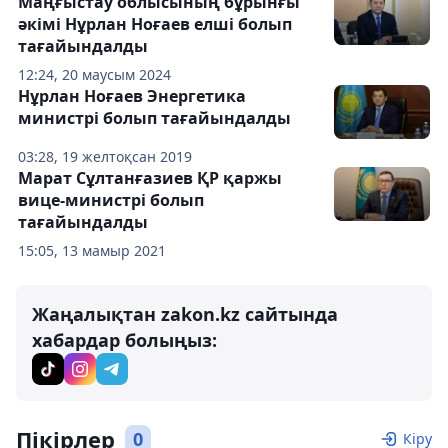
Маңғыстау облысының бұрынғы
әкімі Нұрлан Ноғаев елші болып
тағайындалды
12:24, 20 маусым 2024
Нұрлан Ноғаев Энергетика
министрі болып тағайындалды
03:28, 19 желтоқсан 2019
Марат Сұлтанғазиев ҚР қаржы
вице-министрі болып
тағайындалды
15:05, 13 мамыр 2021
Жаңалықтан zakon.kz сайтында
хабардар болыңыз:
Пікірлер
0
Кіру