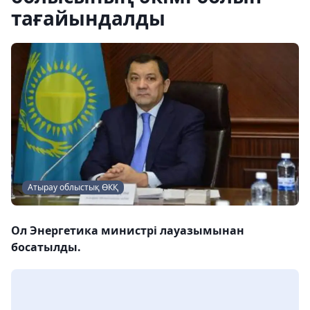
тағайындалды
Атырау облыстық ӨКҚ
Ол Энергетика министрі лауазымынан
босатылды.