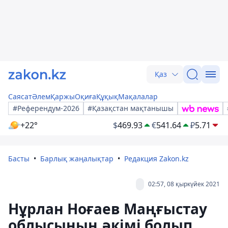
Қаз
Саясат
Әлем
Қаржы
Оқиға
Құқық
Мақалалар
#Референдум-2026
#Қазақстан мақтанышы
+22°
$
469.93
€
541.64
₽
5.71
Басты
Барлық жаңалықтар
Редакция Zakon.kz
02:57, 08 қыркүйек 2021
Нұрлан Ноғаев Маңғыстау
облысының әкімі болып