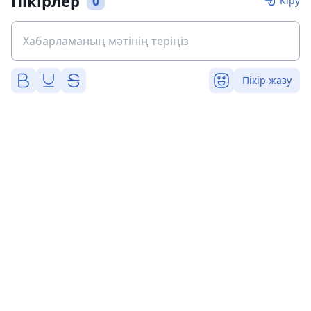
Пікірлер
0
Кіру
Пікір жазу