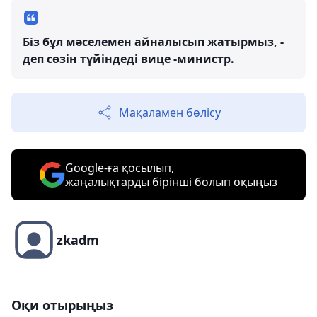
Біз бұл мәселемен айналысып жатырмыз, -
деп сөзін түйіндеді вице -министр.
Мақаламен бөлісу
Google-ға қосылып,
жаңалықтарды бірінші болып оқыңыз
zkadm
Оқи отырыңыз