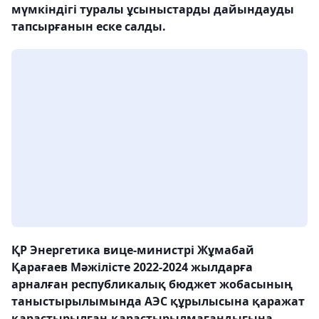
мүмкіндігі туралы ұсыныстарды дайындауды
тапсырғанын еске салды.
ҚР Энергетика вице-министрі Жұмабай
Қарағаев Мәжілісте 2022-2024 жылдарға
арналған республикалық бюджет жобасының
таныстырылымында АЭС құрылысына қаражат
қарастырылған-қарастырылмағандығына