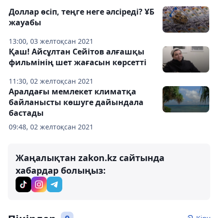
Доллар өсіп, теңге неге әлсіреді? ҰБ
жауабы
13:00, 03 желтоқсан 2021
Қаш! Айсұлтан Сейітов алғашқы
фильмінің шет жағасын көрсетті
11:30, 02 желтоқсан 2021
Аралдағы мемлекет климатқа
байланысты көшуге дайындала
бастады
09:48, 02 желтоқсан 2021
Жаңалықтан zakon.kz сайтында
хабардар болыңыз: