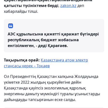
қатысты түсініктеме берді
,
zakon.kz
деп
хабарлайды тілші.
АЭС құрылысына қажетті қаражат бүгіндері
республикалық бюджет жобасына
енгізілмеген, - деді Қарағаев.
Тақырыпқа орай:
Қазақстанға атом электр
стансасы керек – Тоқаев
Ол Президенттің Қазақстан халқына Жолдауында
үкіметке 2022 жылдың қыркүйегіне дейін
Қазақстанда қауіпсіз экологиялық ядролық
энергияны дамыту мүмкіндігі туралы ұсыныстарды
дайындауды тапсырғанын еске салды.