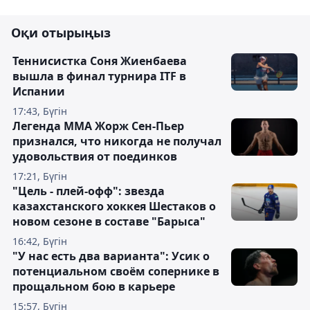
Оқи отырыңыз
Теннисистка Соня Жиенбаева
вышла в финал турнира ITF в
Испании
17:43, Бүгін
Легенда ММА Жорж Сен-Пьер
признался, что никогда не получал
удовольствия от поединков
17:21, Бүгін
"Цель - плей-офф": звезда
казахстанского хоккея Шестаков о
новом сезоне в составе "Барыса"
16:42, Бүгін
"У нас есть два варианта": Усик о
потенциальном своём сопернике в
прощальном бою в карьере
15:57, Бүгін