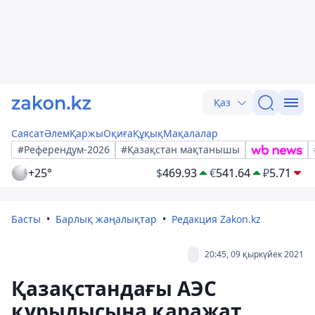
Қаз
Саясат
Әлем
Қаржы
Оқиға
Құқық
Мақалалар
#Референдум-2026
#Қазақстан мақтанышы
+25°
$
469.93
€
541.64
₽
5.71
Басты
Барлық жаңалықтар
Редакция Zakon.kz
20:45, 09 қыркүйек 2021
Қазақстандағы АЭС
құрылысына қаражат