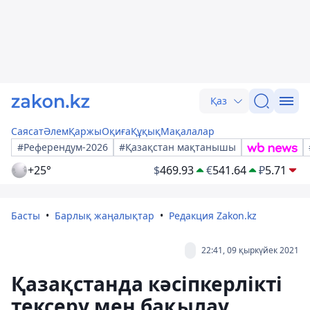
Қаз
Саясат
Әлем
Қаржы
Оқиға
Құқық
Мақалалар
#Референдум-2026
#Қазақстан мақтанышы
+25°
$
469.93
€
541.64
₽
5.71
Басты
Барлық жаңалықтар
Редакция Zakon.kz
22:41, 09 қыркүйек 2021
Қазақстанда кәсіпкерлікті
тексеру мен бақылау