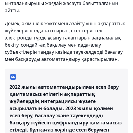
ынталандырушы жағдай жасауға бағытталғанын
айтты.
Демек, әкімшілік жүктемені азайту үшін ақпараттық
жүйелерді қолдана отырып, есептерді тек
электронды түрде ұсыну талаптарын заңнамалық
бекіту, сондай -ақ бақылау мен қадағалау
субъектілерін таңдау кезінде тәуекелдерді бағалау
мен басқаруды автоматтандыру қарастырылған.
2022 жылы автоматтандырылған есеп беру
қамтамасыз етілетін ақпараттық
жүйелердің интеграциясы жүзеге
асырылатын болады. 2023 жылы қолмен
есеп беру, бағалау және тәуекелдерді
басқару жүйесін цифрландыру қамтамасыз
етіледі. Бұл қағаз жүзінде есеп берумен