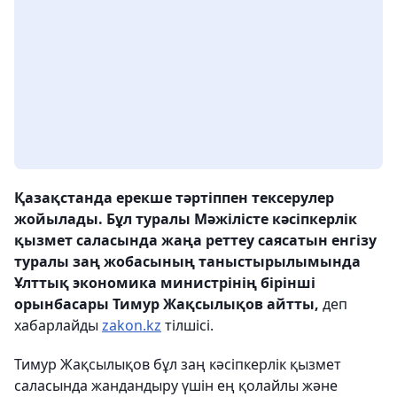
Қазақстанда ерекше тәртіппен тексерулер
жойылады. Бұл туралы Мәжілісте кәсіпкерлік
қызмет саласында жаңа реттеу саясатын енгізу
туралы заң жобасының таныстырылымында
Ұлттық экономика министрінің бірінші
орынбасары Тимур Жақсылықов айтты,
деп
хабарлайды
zakon.kz
тілшісі.
Тимур Жақсылықов бұл заң кәсіпкерлік қызмет
саласында жандандыру үшін ең қолайлы және