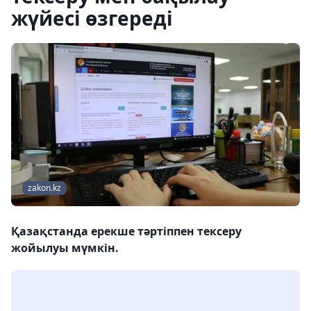
жүйесі өзгереді
zakon.kz
Қазақстанда ерекше тәртіппен тексеру
жойылуы мүмкін.