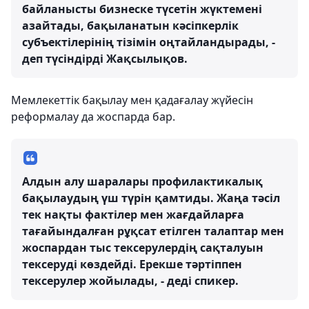
байланысты бизнеске түсетін жүктемені
азайтады, бақыланатын кәсіпкерлік
субъектілерінің тізімін оңтайландырады, -
деп түсіндірді Жақсылықов.
Мемлекеттік бақылау мен қадағалау жүйесін
реформалау да жоспарда бар.
Алдын алу шаралары профилактикалық
бақылаудың үш түрін қамтиды. Жаңа тәсіл
тек нақты фактілер мен жағдайларға
тағайындалған рұқсат етілген талаптар мен
жоспардан тыс тексерулердің сақталуын
тексеруді көздейді. Ерекше тәртіппен
тексерулер жойылады, - деді спикер.