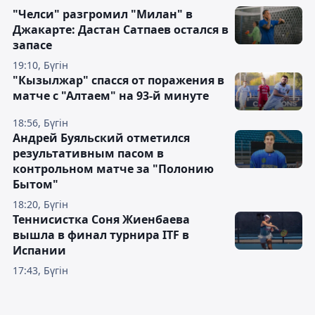
"Челси" разгромил "Милан" в
Джакарте: Дастан Сатпаев остался в
запасе
19:10, Бүгін
"Кызылжар" спасся от поражения в
матче с "Алтаем" на 93-й минуте
18:56, Бүгін
Андрей Буяльский отметился
результативным пасом в
контрольном матче за "Полонию
Бытом"
18:20, Бүгін
Теннисистка Соня Жиенбаева
вышла в финал турнира ITF в
Испании
17:43, Бүгін