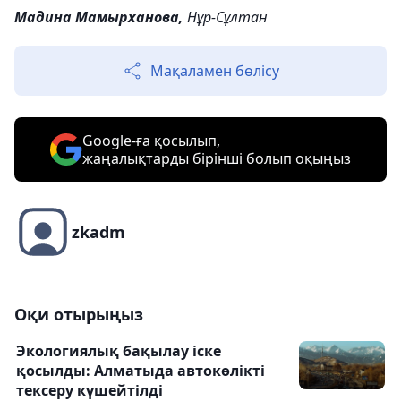
Мадина Мамырханова,
Нұр-Сұлтан
Мақаламен бөлісу
Google-ға қосылып,
жаңалықтарды бірінші болып оқыңыз
zkadm
Оқи отырыңыз
Экологиялық бақылау іске
қосылды: Алматыда автокөлікті
тексеру күшейтілді