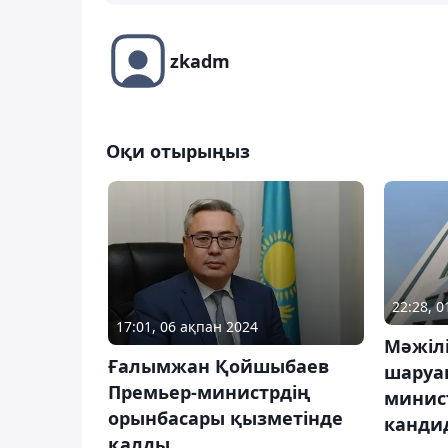
zkadm
Оқи отырыңыз
22:28, 
17:01, 06 ақпан 2024
Мәжіл
Ғалымжан Қойшыбаев
шару
Премьер-министрдің
минис
орынбасары қызметінде
кандид
қалды