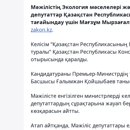
Мәжілістің Экология мәселелері ж
депутаттар Қазақстан Республика
тағайындау үшін Мағзұм Мырзағал
zakon.kz
.
Келісім "Қазақстан Республикасының
туралы" Қазақстан Республикасы Кон
отырысында қаралды.
Кандидатураны Премьер-Министрдің
Басшысы Ғалымжан Қойшыбаев таны
Мәжілісте енгізілген министрлерді ке
депутаттардың сұрақтарына жауап бе
көзқарасын айтты.
Атап айтқанда, Мәжіліс депутаттары