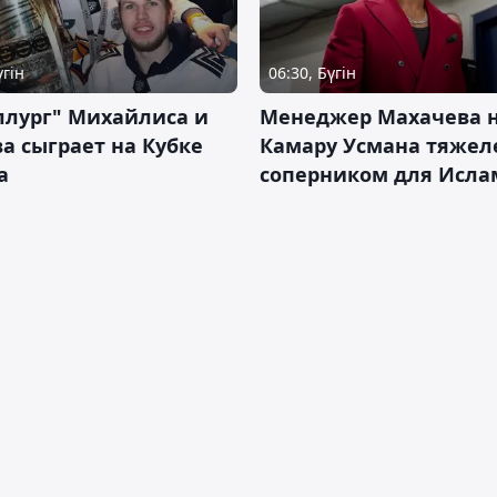
үгін
06:30, Бүгін
ллург" Михайлиса и
Менеджер Махачева 
а сыграет на Кубке
Камару Усмана тяже
а
соперником для Исла