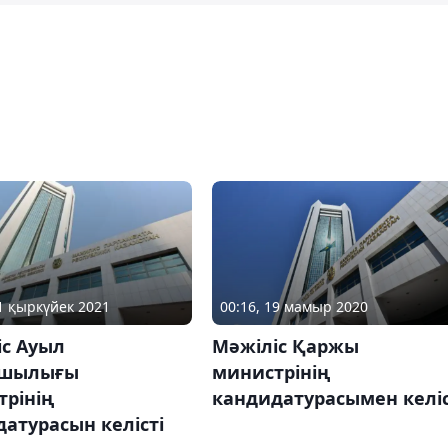
01 қыркүйек 2021
00:16, 19 мамыр 2020
іс Ауыл
Мәжіліс Қаржы
ашылығы
министрінің
трінің
кандидатурасымен келіс
атурасын келісті