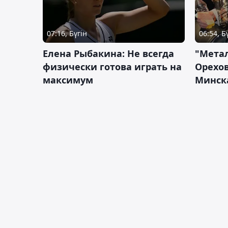
07:16, Бүгін
06:54, Б
Елена Рыбакина: Не всегда
"Мета
физически готова играть на
Орехов
максимум
Минск