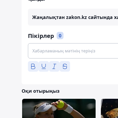
Жаңалықтан zakon.kz сайтында х
Пікірлер
0
Оқи отырыңыз