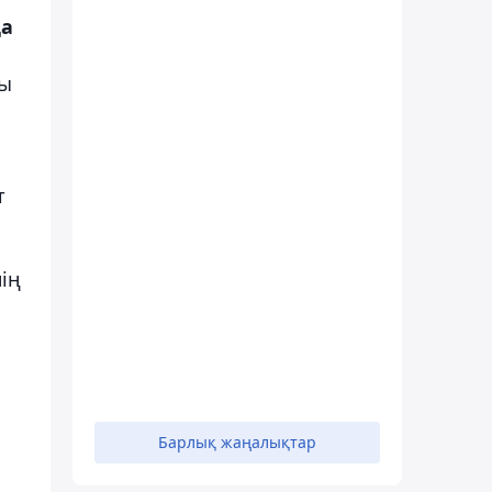
да
ды
т
ің
Барлық жаңалықтар