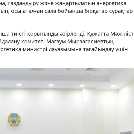
ына, газдандыру және жаңартылатын энергетика
ып, осы аталған сала бойынша бірқатар сұрақтар
а тиісті қорытынды әзірленді. Құжатта Мәжіліст
айдалану комитеті Мағзум Мырзағалиевтың
ргетика министрі лауазымына тағайындау үшін