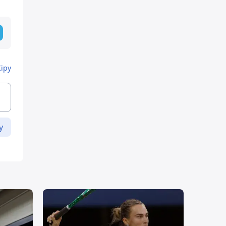
Кіру
у