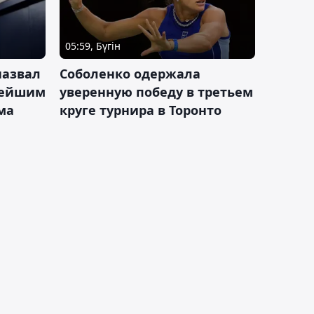
05:59, Бүгін
назвал
Соболенко одержала
лейшим
уверенную победу в третьем
ма
круге турнира в Торонто