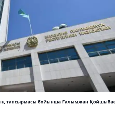
дің тапсырмасы бойынша Ғалымжан Қойшыба