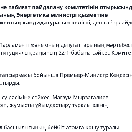
әне табиғат пайдалану комитетінің отырысын
сының Энергетика министрі қызметіне
иевтың кандидатурасын келісті,
деп хабарлай
 Парламенті және оның депутаттарының мәртебесі
ституциялық заңының 22-1-бабына сәйкес Комите
 тапсырмасы бойынша Премьер-Министр Кеңсесін
стырды.
лісу рәсіміне сәйкес, Мағзум Мырзағалиев
ріп, жұмысты ұйымдастыру туралы өзінің
 ел басшылығының бейбіт атомға көшу туралы