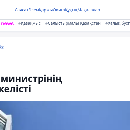
Саясат
Әлем
Қаржы
Оқиға
Құқық
Мақалалар
#Қазақмыс
#Салыстырмалы Қазақстан
#Халық бухг
kz
 министрінің
елісті