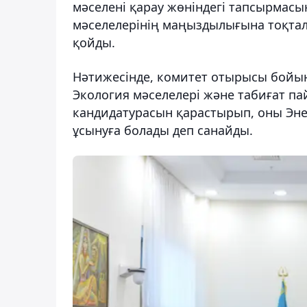
мәселені қарау жөніндегі тапсырмас
мәселелерінің маңыздылығына тоқтал
қойды.
Нәтижесінде, комитет отырысы бойынш
Экология мәселелері және табиғат п
кандидатурасын қарастырып, оны Эне
ұсынуға болады деп санайды.