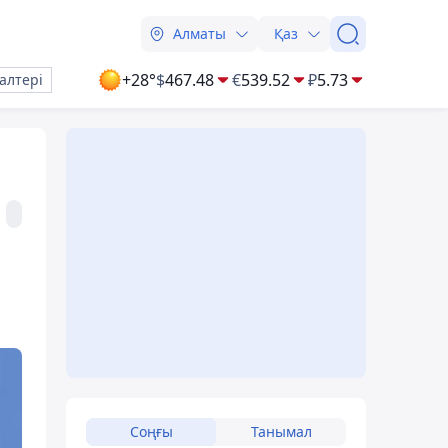
Алматы
Қаз
+28°
$
467.48
€
539.52
₽
5.73
алтері
Соңғы
Танымал