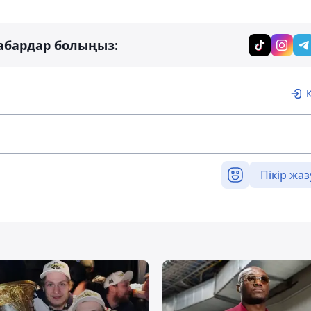
абардар болыңыз:
Пікір жаз