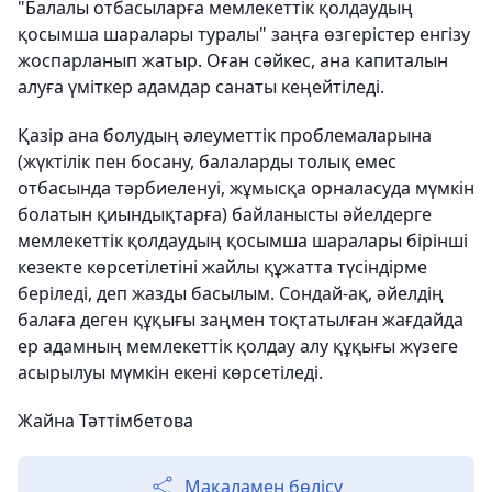
"Балалы отбасыларға мемлекеттік қолдаудың
қосымша шаралары туралы" заңға өзгерістер енгізу
жоспарланып жатыр. Оған сәйкес, ана капиталын
алуға үміткер адамдар санаты кеңейтіледі.
Қазір ана болудың әлеуметтік проблемаларына
(жүктілік пен босану, балаларды толық емес
отбасында тәрбиеленуі, жұмысқа орналасуда мүмкін
болатын қиындықтарға) байланысты әйелдерге
мемлекеттік қолдаудың қосымша шаралары бірінші
кезекте көрсетілетіні жайлы құжатта түсіндірме
беріледі, деп жазды басылым. Сондай-ақ, әйелдің
балаға деген құқығы заңмен тоқтатылған жағдайда
ер адамның мемлекеттік қолдау алу құқығы жүзеге
асырылуы мүмкін екені көрсетіледі.
Жайна Тәттімбетова
Мақаламен бөлісу