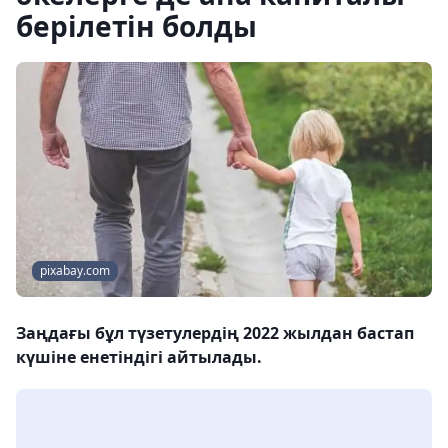
берілетін болды
pixabay.com
Заңдағы бұл түзетулердің 2022 жылдан бастап
күшіне енетіндігі айтылады.