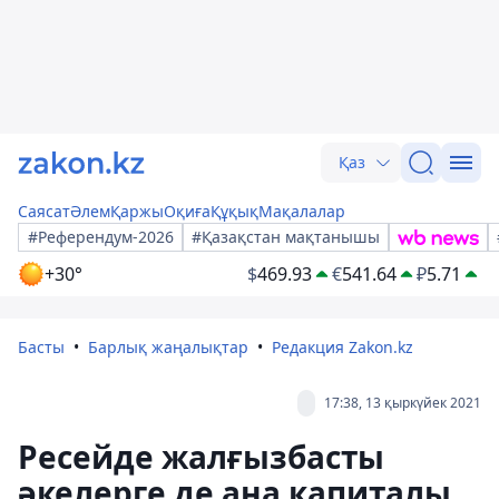
Қаз
Саясат
Әлем
Қаржы
Оқиға
Құқық
Мақалалар
#Референдум-2026
#Қазақстан мақтанышы
+30°
$
469.93
€
541.64
₽
5.71
Басты
Барлық жаңалықтар
Редакция Zakon.kz
17:38, 13 қыркүйек 2021
Ресейде жалғызбасты
әкелерге де ана капиталы