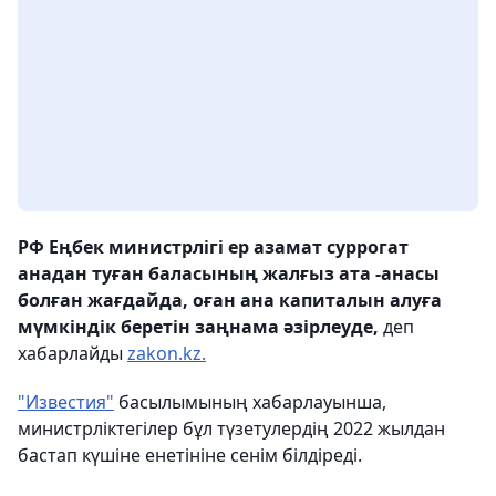
РФ Еңбек министрлігі ер азамат суррогат
анадан туған баласының жалғыз ата -анасы
болған жағдайда, оған ана капиталын алуға
мүмкіндік беретін заңнама әзірлеуде,
деп
хабарлайды
zakon.kz.
"Известия"
басылымының хабарлауынша,
министрліктегілер бұл түзетулердің 2022 жылдан
бастап күшіне енетініне сенім білдіреді.