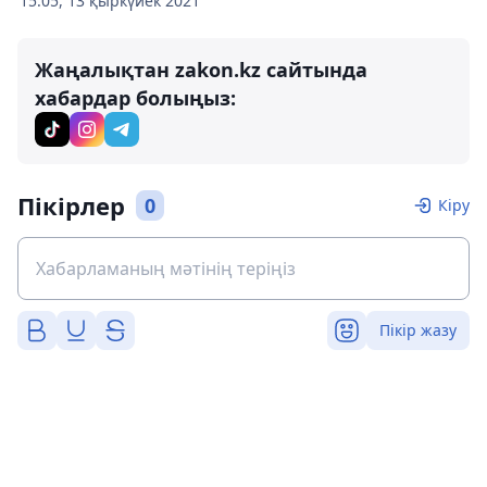
15:05, 13 қыркүйек 2021
Жаңалықтан zakon.kz сайтында
хабардар болыңыз:
Пікірлер
0
Кіру
Пікір жазу