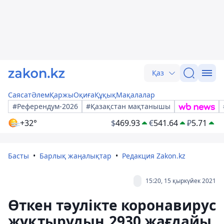
Қаз
Саясат
Әлем
Қаржы
Оқиға
Құқық
Мақалалар
#Референдум-2026
#Қазақстан мақтанышы
+32°
$
469.93
€
541.64
₽
5.71
Басты
Барлық жаңалықтар
Редакция Zakon.kz
15:20, 15 қыркүйек 2021
Өткен тәулікте коронавирус
жұқтырудың 2930 жағдайы