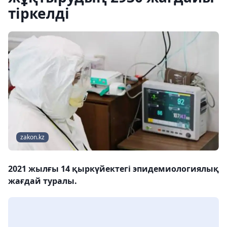
тіркелді
zakon.kz
2021 жылғы 14 қыркүйектегі эпидемиологиялық
жағдай туралы.