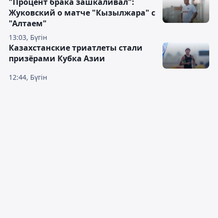
"Процент брака зашкаливал":
Жуковский о матче "Кызылжара" с
"Алтаем"
13:03, Бүгін
Казахстанские триатлеты стали
призёрами Кубка Азии
12:44, Бүгін