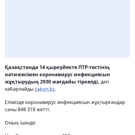
Қазақстанда 14 қыркүйекте ПТР-тестінің
нәтижесімен коронавирус инфекциясын
жұқтырудың 2930 жағдайы тіркелді,
деп
хабарлайды
zakon.kz
.
Елімізде коронавирус инфекциясын жұқтырғандар
саны 848 318 жетті.
Оның ішінде: