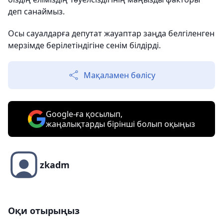
деп санаймыз.
Осы сауалдарға депутат жауаптар заңда белгіленген
мерзімде берілетіндігіне сенім білдірді.
Мақаламен бөлісу
Google-ға қосылып,
жаңалықтарды бірінші болып оқыңыз
zkadm
Оқи отырыңыз