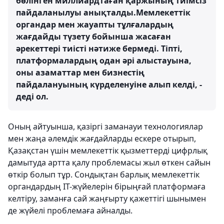
бөлінген миллиардтаған қаржының тиімсіз
пайдаланылуы анықталды.Мемлекеттік
органдар мен жауапты тұлғалардың
жағдайды түзету бойынша жасаған
әрекеттері тиісті нәтиже бермеді. Тіпті,
платформалардың одан әрі алыстауына,
оны азаматтар мен бизнестің
пайдалануының күрделенуіне алып келді, -
деді ол.
Оның айтуынша, қазіргі заманауи технологиялар
мен жаңа әлемдік жағдайларды ескере отырып,
Қазақстан үшін мемлекеттік қызметтерді цифрлық
дамытуда артта қалу проблемасы жыл өткен сайын
өткір болып тұр. Сондықтан барлық мемлекеттік
органдардың IT-жүйелерін бірыңғай платформаға
келтіру, заманға сай жаңғырту қажеттігі шынымен
де жүйелі проблемаға айналды.