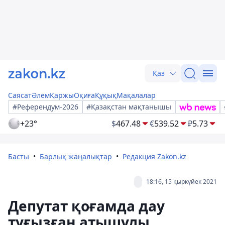
Қаз
Саясат
Әлем
Қаржы
Оқиға
Құқық
Мақалалар
#Референдум-2026
#Қазақстан мақтанышы
+23°
$
467.48
€
539.52
₽
5.73
Басты
Барлық жаңалықтар
Редакция Zakon.kz
18:16, 15 қыркүйек 2021
Депутат қоғамда дау
туғызған атышулы