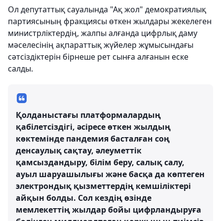
Ол депутаттық сауалында "Ақ жол" демократиялық
партиясының фракциясы өткен жылдары жекелеген
министрліктердің, жалпы алғанда цифрлық даму
мәселесінің ақпараттық жүйелер жұмысындағы
сәтсіздіктерін бірнеше рет сынға алғанын еске
салды.
Қолданыстағы платформалардың
қабілетсіздігі, әсіресе өткен жылдың
көктемінде пандемия басталған соң
денсаулық сақтау, әлеуметтік
қамсыздандыру, білім беру, салық салу,
ауыл шаруашылығы және басқа да көптеген
электрондық қызметтердің кемшіліктері
айқын болды. Сол кездің өзінде
мемлекеттің жылдар бойы цифрландыруға