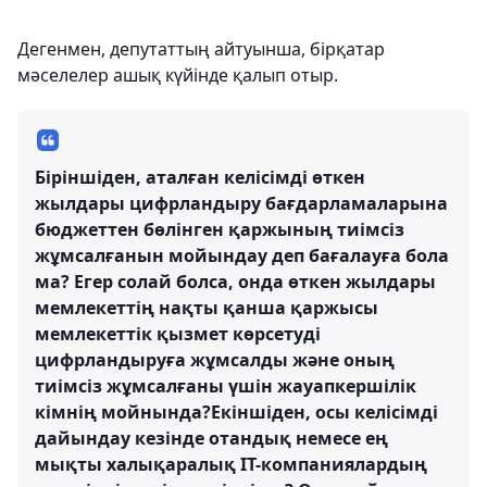
Дегенмен, депутаттың айтуынша, бірқатар
мәселелер ашық күйінде қалып отыр.
Біріншіден,
аталған келісімді өткен
жылдары цифрландыру бағдарламаларына
бюджеттен бөлінген қаржының тиімсіз
жұмсалғанын мойындау деп бағалауға бола
ма? Егер солай болса, онда өткен жылдары
мемлекеттің нақты қанша қаржысы
мемлекеттік қызмет көрсетуді
цифрландыруға жұмсалды және оның
тиімсіз жұмсалғаны үшін жауапкершілік
кімнің мойнында?
Екіншіден,
осы келісімді
дайындау кезінде отандық немесе ең
мықты халықаралық IT-компаниялардың