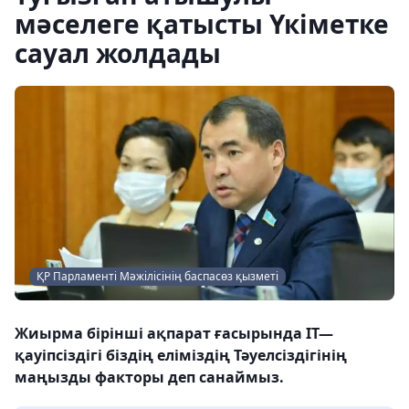
мәселеге қатысты Үкіметке
сауал жолдады
ҚР Парламенті Мәжілісінің баспасөз қызметі
Жиырма бірінші ақпарат ғасырында IT—
қауіпсіздігі біздің еліміздің Тәуелсіздігінің
маңызды факторы деп санаймыз.