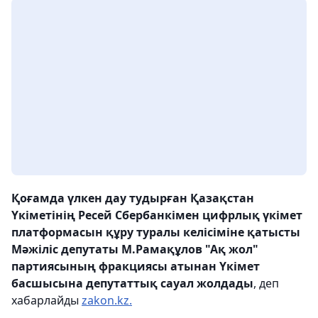
Қоғамда үлкен дау тудырған Қазақстан
Үкіметінің Ресей Сбербанкімен цифрлық үкімет
платформасын құру туралы келісіміне қатысты
Мәжіліс депутаты
М.Рамақұлов "Ақ жол"
партиясының фракциясы атынан Үкімет
басшысына
депутаттық сауал жолдады
, деп
хабарлайды
zakon.kz.