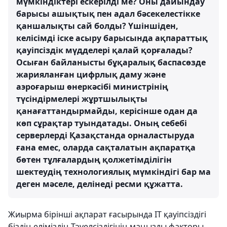
мүмкіндіктері ескерілді ме? Оны дайындау
барысы ашықтық пен адал бәсекелестікке
қаншалықты сай болды?
Үшіншіден,
келісімді іске асыру барысында ақпараттық
қауіпсіздік мүдделері қалай қорғалады?
Осыған байланысты бұқаралық баспасөзде
жарияланған цифрлық даму және
аэроғарыш өнеркәсібі министрінің
түсіндірмелері жұртшылықты
қанағаттандырмайды, керісінше одан да
көп сұрақтар туындатады. Оның себебі
серверлерді Қазақстанда орналастыруда
ғана емес, оларда сақталатын ақпаратқа
бөтен тұлғалардың қолжетімділігін
шектеудің технологиялық мүмкіндігі бар ма
деген мәселе, делінеді ресми құжатта.
Жиырма бірінші ақпарат ғасырында IT қауіпсіздігі
біздің еліміздің Тәуелсіздігінің маңызды факторы