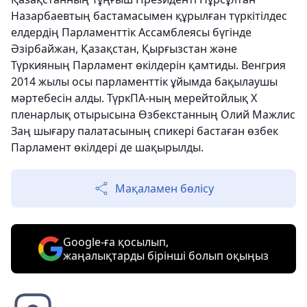
Назарбаевтың бастамасымен құрылған түркітілдес
елдердің Парламенттік Ассамблеясы бүгінде
Әзірбайжан, Қазақстан, Қырғызстан және
Түркияның Парламент өкілдерін қамтиды. Венгрия
2014 жылы осы парламенттік ұйымда бақылаушы
мәртебесін алды. ТүркПА-ның мерейтойлық Х
пленарлық отырысына Өзбекстанның Олий Мажлис
Заң шығару палатасының спикері бастаған өзбек
Парламент өкілдері де шақырылды.
Мақаламен бөлісу
Google-ға қосылып,
жаңалықтарды бірінші болып оқыңыз