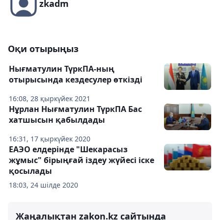
zkadm
Оқи отырыңыз
Нығматулин ТүркПА-ның
отырысында кездесулер өткізді
16:08, 28 қыркүйек 2021
Нұрлан Нығматулин ТүркПА Бас
хатшысын қабылдады
16:31, 17 қыркүйек 2020
ЕАЭО елдерінде "Шекарасыз
жұмыс" бірыңғай іздеу жүйесі іске
қосылады
18:03, 24 шілде 2020
Жаңалықтан zakon.kz сайтында