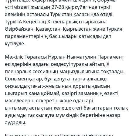
үстіміздегі жылдың 27-28 қыркүйегінде түркі
әлемінің астанасы Түркістан қаласында өтеді.
ТүркПА Кеңесінің Х пленарлық отырысына
Әзірбайжан, Қазақстан, Қырғызстан және Түркия
парламенттерінің басшылары қатысады деп
күтілуде.
Мәжіліс Төрағасы Нұрлан Нығматулин Парламент
өкілдерінің алдағы кездесуі туралы айтып, X
пленарлық сессияның маңыздылығына тоқталды.
Сонымен қатар, бұл депутаттарға алғашқы
онжылдықтағы жұмысының қорытындысын
шығарып қана қоймай, қазіргі заманның өзекті
мәселелерін ескеретін және одан әрі
ынтымақтастықтың келешектегі бағыттарын толық
ауқымды талқылауға мүмкіндік беретініне назар
аударды.
Қазақстанның Тұңғыш Президенті Нұрсұлтан