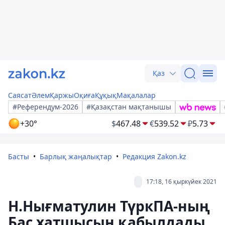
Қаз
Саясат
Әлем
Қаржы
Оқиға
Құқық
Мақалалар
#Референдум-2026
#Қазақстан мақтанышы
+30°
$
467.48
€
539.52
₽
5.73
Басты
Барлық жаңалықтар
Редакция Zakon.kz
17:18, 16 қыркүйек 2021
Н.Нығматулин ТүркПА-ның
Бас хатшысын қабылдады