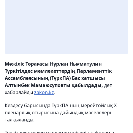
Мәжіліс Төрағасы Нұрлан Нығматулин
Түркітілдес мемлекеттердің Парламенттік
Ассамблеясының (ТүркПА) Бас хатшысы
Алтынбек Мамаюсуповты қабылдады,
деп
хабарлайды
zakon.kz
.
Кездесу барысында ТүркПА-ның мерейтойлық X
пленарлық отырысына дайындық мәселелері
талқыланды.
Түркітілдес елдер парламентшілерінің форумы