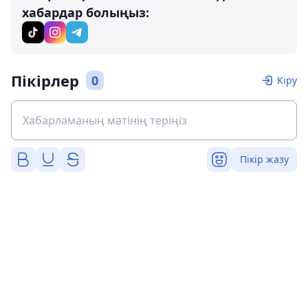
хабардар болыңыз:
Пікірлер
0
Кіру
Пікір жазу