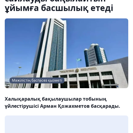
ұйымға басшылық етеді
Мәжілістің баспасөз қызметі
Халықаралық бақылаушылар тобының
үйлестірушісі Арман Қожахметов басқарады.