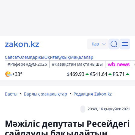
Қаз
Саясат
Әлем
Қаржы
Оқиға
Құқық
Мақалалар
#Референдум-2026
#Қазақстан мақтанышы
+33°
$
469.93
€
541.64
₽
5.71
Басты
Барлық жаңалықтар
Редакция Zakon.kz
20:49, 16 қыркүйек 2021
Мәжіліс депутаты Ресейдегі
сайлауды бақылайтын