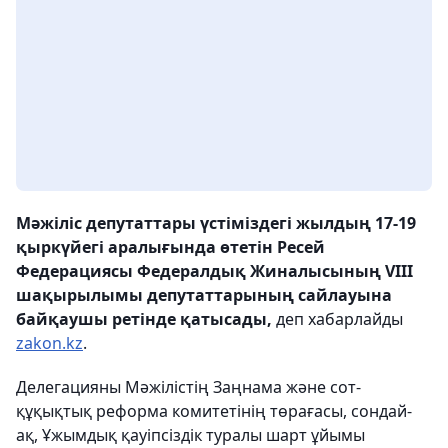
Мәжіліс депутаттары үстіміздегі жылдың 17-19
қыркүйегі аралығында өтетін Ресей
Федерациясы Федералдық Жиналысының VIII
шақырылымы депутаттарының сайлауына
байқаушы ретінде қатысады,
деп хабарлайды
zakon.kz
.
Делегацияны Мәжілістің Заңнама және сот-
құқықтық реформа комитетінің төрағасы, сондай-
ақ, Ұжымдық қауіпсіздік туралы шарт ұйымы