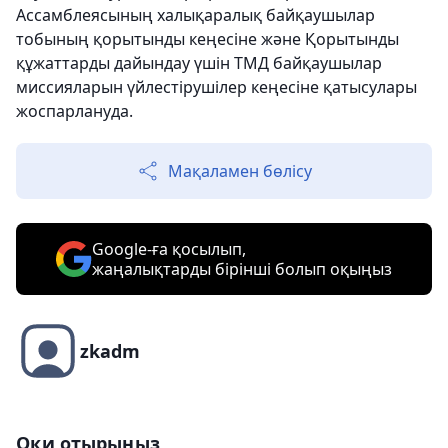
Ассамблеясының халықаралық байқаушылар
тобының қорытынды кеңесіне және Қорытынды
құжаттарды дайындау үшін ТМД байқаушылар
миссияларын үйлестірушілер кеңесіне қатысулары
жоспарлануда.
Мақаламен бөлісу
Google-ға қосылып,
жаңалықтарды бірінші болып оқыңыз
zkadm
Оқи отырыңыз