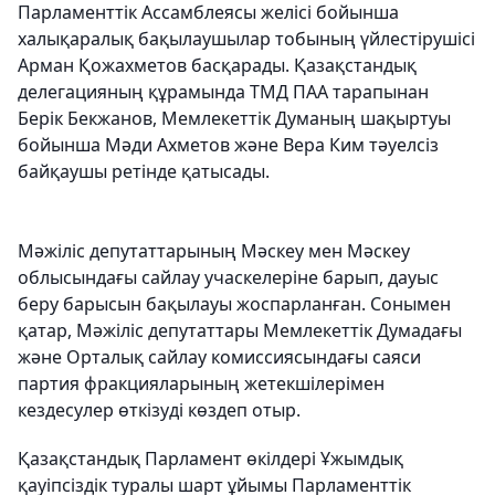
Парламенттік Ассамблеясы желісі бойынша
халықаралық бақылаушылар тобының үйлестірушісі
Арман Қожахметов басқарады. Қазақстандық
делегацияның құрамында ТМД ПАА тарапынан
Берік Бекжанов, Мемлекеттік Думаның шақыртуы
бойынша Мәди Ахметов және Вера Ким тәуелсіз
байқаушы ретінде қатысады.
Мәжіліс депутаттарының Мәскеу мен Мәскеу
облысындағы сайлау учаскелеріне барып, дауыс
беру барысын бақылауы жоспарланған. Сонымен
қатар, Мәжіліс депутаттары Мемлекеттік Думадағы
және Орталық сайлау комиссиясындағы саяси
партия фракцияларының жетекшілерімен
кездесулер өткізуді көздеп отыр.
Қазақстандық Парламент өкілдері Ұжымдық
қауіпсіздік туралы шарт ұйымы Парламенттік