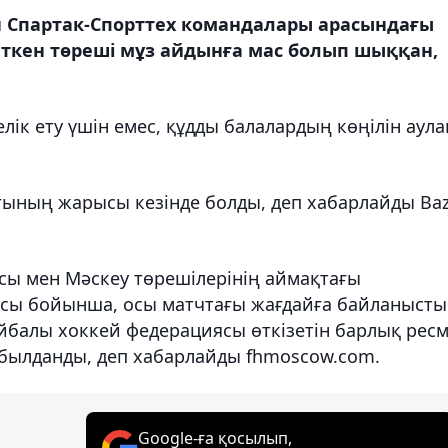
 Спартак-Спорттех командалары арасындағы
 еткен төреші мұз айдынға мас болып шыққан,
ік ету үшін емес, құдды балалардың көңілін аула
огының жарысы кезінде болды, деп хабарлайды
Ba
сы мен Мәскеу төрешілерінің аймақтағы
дысы бойынша, осы матчтағы жағдайға байланысты
йбалы хоккей федерациясы өткізетін
барлық рес
былданды, деп хабарлайды fhmoscow.com.
Google-ға қосылып,