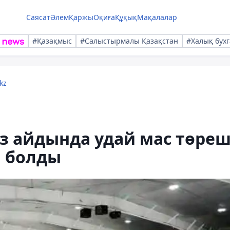
Саясат
Әлем
Қаржы
Оқиға
Құқық
Мақалалар
#Қазақмыс
#Салыстырмалы Қазақстан
#Халық бухг
kz
ұз айдында удай мас төреш
а болды