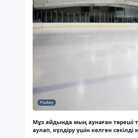
Pixabay
Мұз айдында мың аунаған төреші тө
аулап, күлдіру үшін келген секілді к