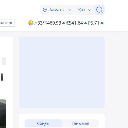
Алматы
Қаз
+33°
$
469.93
€
541.64
₽
5.71
алтері
і
Соңғы
Танымал