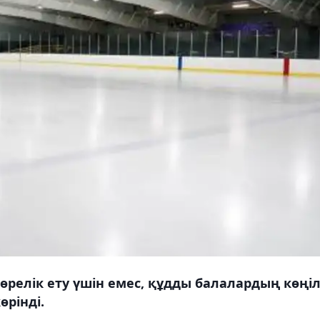
релік ету үшін емес, құдды балалардың көңіл
өрінді.