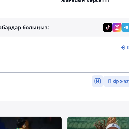
жағасын көрсетті
абардар болыңыз:
Пікір жаз