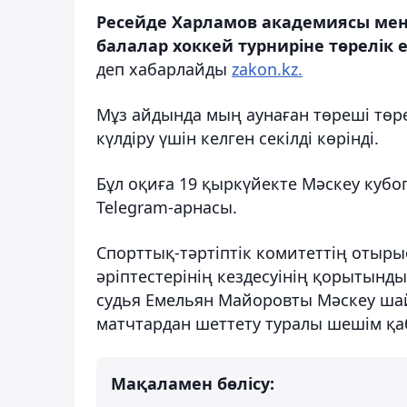
Ресейде Харламов академиясы мен
балалар хоккей турниріне төрелік
деп хабарлайды
zakon.kz.
Мұз айдында мың аунаған төреші төрел
күлдіру үшін келген секілді көрінді.
Бұл оқиға 19 қыркүйекте Мәскеу куб
Telegram-арнасы.
Спорттық-тәртіптік комитеттің отыры
әріптестерінің кездесуінің қорытын
судья Емельян Майоровты
Мәскеу ша
матчтардан шеттету туралы шешім қа
Мақаламен бөлісу: