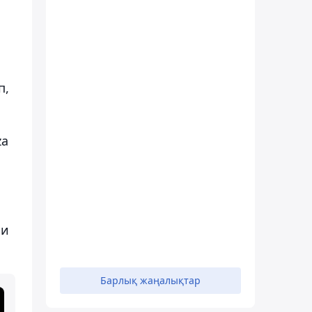
п,
za
ми
Барлық жаңалықтар