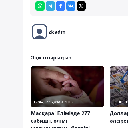
zkadm
Оқи отырыңыз
13:00, 
17:44, 22 қазан 2019
Доллар
Масқара! Елімізде 277
әлсіре
сәбидің өлімі