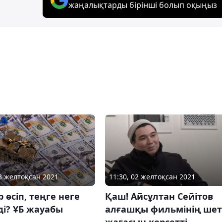
жаңалықтарды бірінші болып оқыңыз
03 желтоқсан 2021
11:30, 02 желтоқсан 2021
 өсіп, теңге неге
Қаш! Айсұлтан Сейітов
ді? ҰБ жауабы
алғашқы фильмінің шет