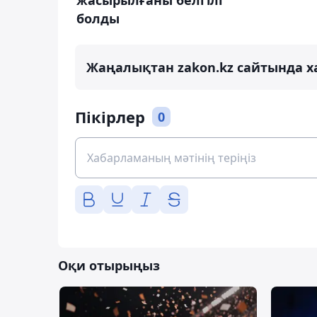
жасырылғаны белгілі
болды
Жаңалықтан zakon.kz сайтында х
Пікірлер
0
Оқи отырыңыз