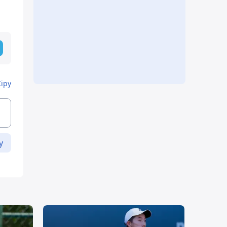
Кіру
у