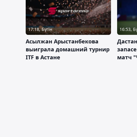
17:18, Бүгін
16:53, Б
Асылжан Арыстанбекова
Дастан
выиграла домашний турнир
запас
ITF в Астане
матч "