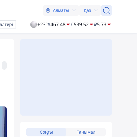
Алматы
Қаз
+23°
$
467.48
€
539.52
₽
5.73
алтері
Соңғы
Танымал