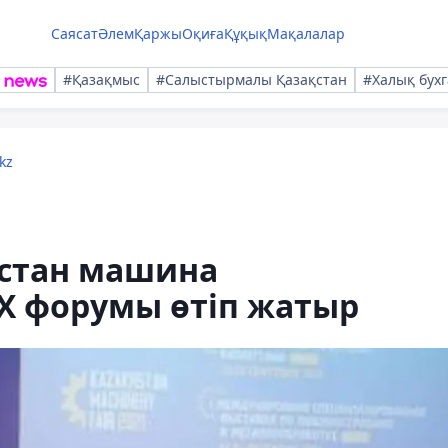
Саясат
Әлем
Қаржы
Оқиға
Құқық
Мақалалар
#Қазақмыс
#Салыстырмалы Қазақстан
#Халық бухг
kz
қстан машина
 форумы өтіп жатыр