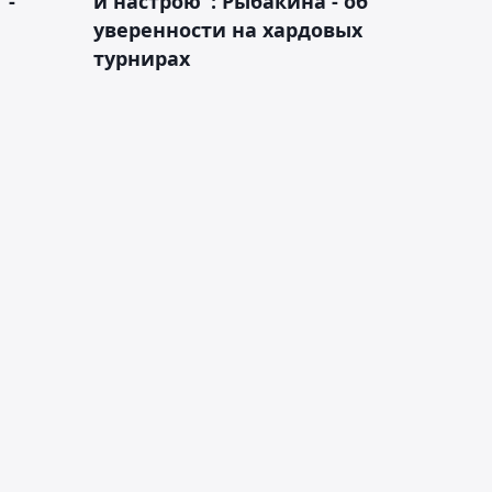
 -
и настрою": Рыбакина - об
уверенности на хардовых
турнирах