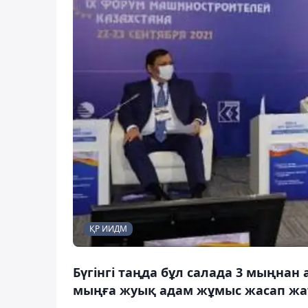
ҚР ИИДМ
Бүгінгі таңда бұл салада 3 мыңнан 
мыңға жуық адам жұмыс жасап жа