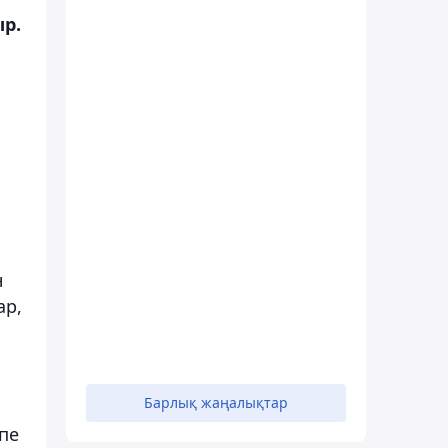
р.
н
ар,
Барлық жаңалықтар
пе