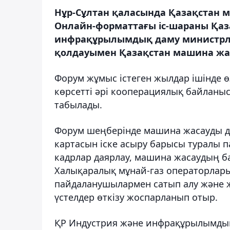
Нұр-Сұлтан қаласында Қазақстан 
Онлайн-форматтағы іс-шараны Қаз
инфрақұрылымдық даму министрлігі
қолдауымен Қазақстан машина ж
Форум жұмыс істеген жылдар ішінде ө
көрсетті әрі кооперациялық байланы
табылады.
Форум шеңберінде машина жасауды д
картасын іске асыру барысы туралы п
кадрлар даярлау, машина жасаудың б
Халықаралық мұнай-газ операторлар
пайдаланушылармен сатып алу және ж
үстелдер өткізу жоспарланып отыр.
ҚР Индустрия және инфрақұрылымдық 