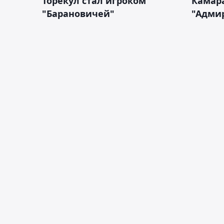
Торекул стал игроком
Камара
"Барановичей"
"Адми