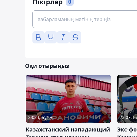
Пікірлер
0
Оқи отырыңыз
23:34, Бүгін
23:07, Б
Казахстанский нападающий
Экс-фо