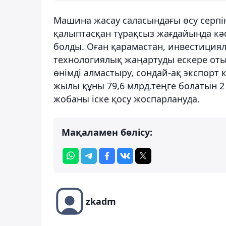
Машина жасау саласындағы өсу серпі
қалыптасқан тұрақсыз жағдайында кә
болды. Оған қарамастан, инвестициял
технологиялық жаңартуды ескере отыр
өнімді алмастыру, сондай-ақ экспорт 
жылы құны 79,6 млрд.теңге болатын 
жобаны іске қосу жоспарлануда.
Мақаламен бөлісу:
zkadm