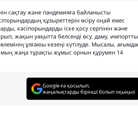
нін сақтау және пандемияға байланысты
сіпорындардың құзыреттерін өсіру оңай емес
арды, кәсіпорындарды іске қосу серпінін және
ып, жақын уақытта белсенді өсу, даму, импортт
көлемінің ұлғаюы кезеңі күтілуде. Мысалы, ағымд
2 мың жаңа тұрақты жұмыс орнын құрумен 14
Google-ға қосылып,
жаңалықтарды бірінші болып оқыңыз