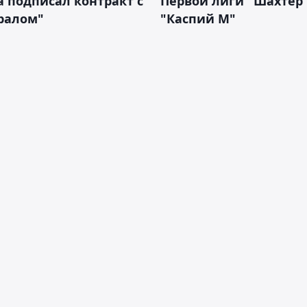
 подписал контракт с
Первой лиги "Шахтёр"
ралом"
"Каспий М"