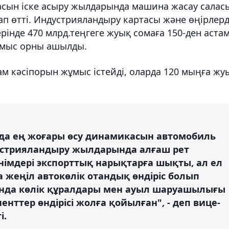
асын іске асыру жылдарында машина жасау салас
тап өтті. Индустрияландыру картасы және өңірлерд
рінде 470 млрд.теңгеге жуық сомаға 150-ден аста
ұмыс орны ашылды.
там кәсіпорын жұмыс істейді, оларда 120 мыңға жу
да ең жоғары өсу динамикасын автомобиль
дустрияландыру жылдарында алғаш рет
німдері экспорттық нарықтарға шықты, ал ел
а жеңіл автокөлік отандық өндіріс болып
танда көлік құралдары мен ауыл шаруашылығы
енттер өндірісі жолға қойылған", - деп вице-
і.