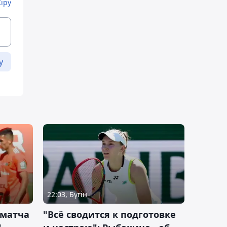
Кіру
у
22:03, Бүгін
 матча
"Всё сводится к подготовке