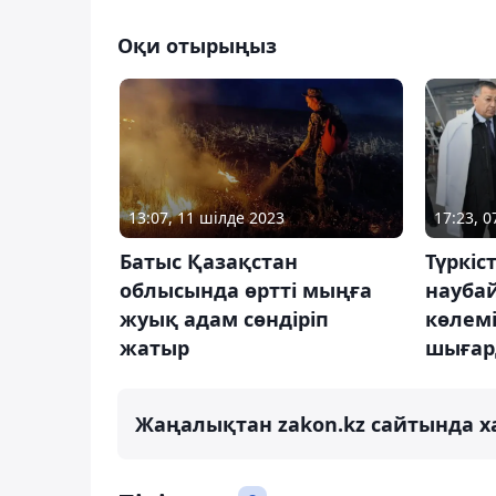
Оқи отырыңыз
13:07, 11 шілде 2023
17:23, 
Батыс Қазақстан
Түркіс
облысында өртті мыңға
наубай
жуық адам сөндіріп
көлемі
жатыр
шыға
Жаңалықтан zakon.kz сайтында х