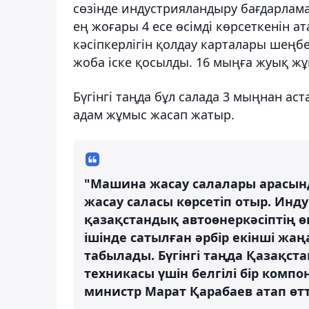
сөзінде индустрияландыру бағдарлам
ең жоғары 4 есе өсімді көрсеткенін а
кәсіпкерлігін қолдау карталары шеңбе
жоба іске қосылды. 16 мыңға жуық ж
Бүгінгі таңда бұл салада 3 мыңнан ас
адам жұмыс жасап жатыр.
"Машина жасау салалары арасын
жасау саласы көрсетіп отыр. Ин
қазақстандық автоөнеркәсіптің ө
ішінде сатылған әрбір екінші жаң
табылады. Бүгінгі таңда Қазақс
техникасы үшін белгілі бір компон
министр Марат Қарабаев атап өтт