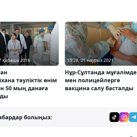
07 қараша 2018
15:28, 01 наурыз 2021
тан
Нұр-Сұлтанда мұғалімде
хана тәуліктік өнім
мен полицейлерге
н 50 мың данаға
вакцина салу басталды
рды
абардар болыңыз: