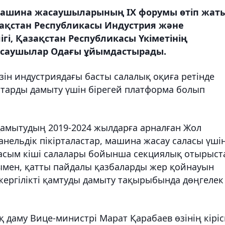
машина жасаушыларының ІХ форумы өтіп жаты
ақстан Республикасы Индустрия және
, Қазақстан Республикасы Үкіметінің
асаушылар Одағы ұйымдастырады.
зін индустриядағы басты салалық оқиға ретінде
старды дамыту үшін бірегей платформа болып
амытудың 2019-2024 жылдарға арналған Жол
анельдік пікірталастар, машина жасау саласы үші
асым кіші салалары бойынша секциялық отырыст
ымен, қатты пайдалы қазбаларды жер қойнауын
ергілікті қамтуды дамыту тақырыбында дөңгелек
даму Вице-министрі Марат Қарабаев өзінің кіріс