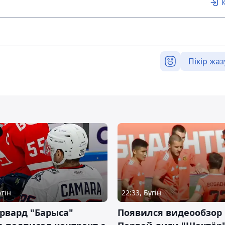
Пікір жаз
үгін
22:33, Бүгін
рвард "Барыса"
Появился видеообзор