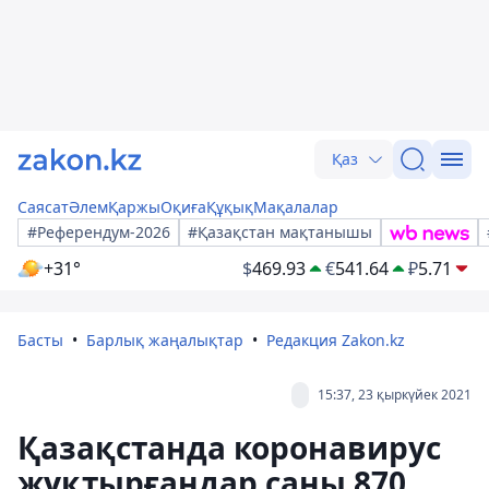
Қаз
Саясат
Әлем
Қаржы
Оқиға
Құқық
Мақалалар
#Референдум-2026
#Қазақстан мақтанышы
+31°
$
469.93
€
541.64
₽
5.71
Басты
Барлық жаңалықтар
Редакция Zakon.kz
15:37, 23 қыркүйек 2021
Қазақстанда коронавирус
жұқтырғандар саны 870