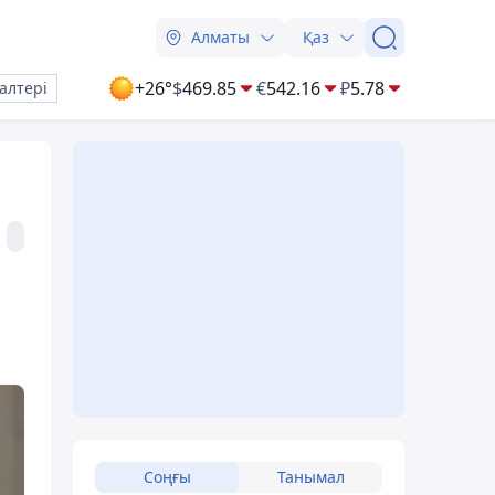
Алматы
Қаз
+26°
$
469.85
€
542.16
₽
5.78
алтері
Соңғы
Танымал