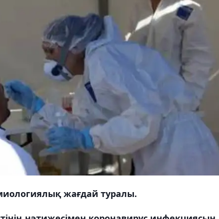
емиологиялық жағдай туралы.
стінің нәтижесімен коронавирус инфекциясын