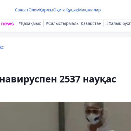
Саясат
Әлем
Қаржы
Оқиға
Құқық
Мақалалар
#Қазақмыс
#Салыстырмалы Қазақстан
#Халық бухг
kz
онавируспен 2537 науқас