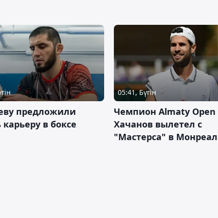
үгін
05:41, Бүгін
еву предложили
Чемпион Almaty Open 
 карьеру в боксе
Хачанов вылетел с
"Мастерса" в Монреал