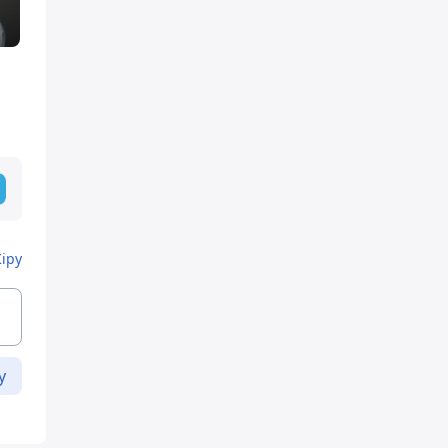
Кіру
у