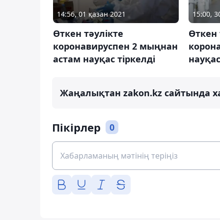
14:56, 01 қазан 2021
15:00, 3
Өткен тәулікте
Өткен 
коронавируспен 2 мыңнан
корона
астам науқас тіркелді
науқас
Жаңалықтан zakon.kz сайтында х
Пікірлер
0