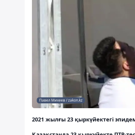
Павел Михеев / zakon.kz
2021 жылғы 23 қыркүйектегі эпид
Қазақстанда 23 қыркүйекте ПТР-те