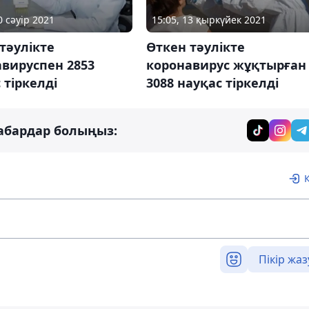
0 сәуір 2021
15:05, 13 қыркүйек 2021
тәулікте
Өткен тәулікте
вируспен 2853
коронавирус жұқтырған
 тіркелді
3088 науқас тіркелді
абардар болыңыз:
Пікір жаз