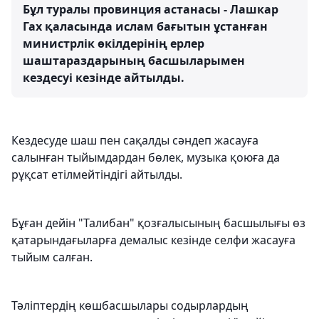
Бұл туралы провинция астанасы - Лашкар
Гах қаласында ислам бағытын ұстанған
министрлік өкілдерінің ерлер
шаштараздарының басшыларымен
кездесуі кезінде айтылды.
Кездесуде шаш пен сақалды сәндеп жасауға
салынған тыйымдардан бөлек, музыка қоюға да
рұқсат етілмейтіндігі айтылды.
Бұған дейін "Талибан" қозғалысының басшылығы өз
қатарындағыларға демалыс кезінде селфи жасауға
тыйым салған.
Тәліптердің көшбасшылары содырлардың