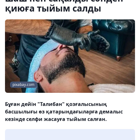
қиюға тыйым салды
pixabay.com
Бұған дейін "Талибан" қозғалысының
басшылығы өз қатарындағыларға демалыс
кезінде селфи жасауға тыйым салған.