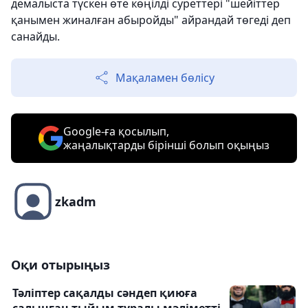
демалыста түскен өте көңілді суреттері "шейіттер
қанымен жиналған абыройды" айрандай төгеді деп
санайды.
Мақаламен бөлісу
Google-ға қосылып,
жаңалықтарды бірінші болып оқыңыз
zkadm
Оқи отырыңыз
Тәліптер сақалды сәндеп қиюға