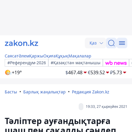
Қаз
Саясат
Әлем
Қаржы
Оқиға
Құқық
Мақалалар
#Референдум-2026
#Қазақстан мақтанышы
+19°
$
467.48
€
539.52
₽
5.73
Басты
Барлық жаңалықтар
Редакция Zakon.kz
19:33, 27 қыркүйек 2021
Тәліптер ауғандықтарға
шаш пен сақалды сәндеп