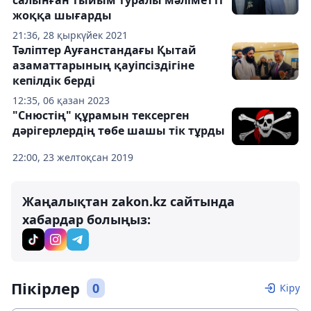
салынған тыйым туралы мәліметті
жоққа шығарды
21:36, 28 қыркүйек 2021
Тәліптер Ауғанстандағы Қытай
азаматтарының қауіпсіздігіне
кепілдік берді
12:35, 06 қазан 2023
"Снюстің" құрамын тексерген
дәрігерлердің төбе шашы тік тұрды
22:00, 23 желтоқсан 2019
Жаңалықтан zakon.kz сайтында
хабардар болыңыз:
Пікірлер
0
Кіру