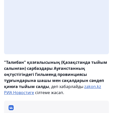
"Талибан" қозғалысының (Қазақстанда тыйым
салынған) сарбаздары Ауғанстанның
оңтүстігіндегі Гильменд провинциясы
тұрғындарына шашы мен сақалдарын сәндеп
қиюға тыйым салды
, деп хабарлайды
zakon.kz
РИА Новостиге
сілтеме жасап.