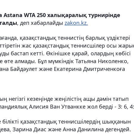
да Astana WTA 250 халықаралық турнирінде
сталды
, деп хабарлайды
zakon.kz.
ғанда, қазақстандық теннистің барлық үздіктері
ттіретін жас қазақстандық теннисшілер осы жары
ды бастап кетті. Өкінішке қарай, олардың көбісі
не өте алмады. Бұл мүмкіндік Татьяна Николенко,
Дана Байдәулет және Екатерина Дмитриченкоға
 негізгі кезеңінде жеңілістің ащы дәмін татып
ландиялық Алисия Ван Утванкке жол берді - 3: 6, 4:
е білікті қазақстандық теннисшілердің шыққанын
ева, Зарина Диас және Анна Данилина дегендей.