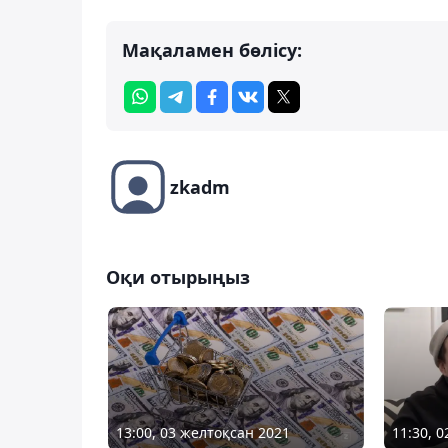
Мақаламен бөлісу:
zkadm
Оқи отырыңыз
13:00, 03 желтоқсан 2021
11:30, 