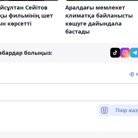
Аралдағы мемлекет
йсұлтан Сейітов
климатқа байланысты
қы фильмінің шет
көшуге дайындала
н көрсетті
бастады
абардар болыңыз:
Пікір жаз