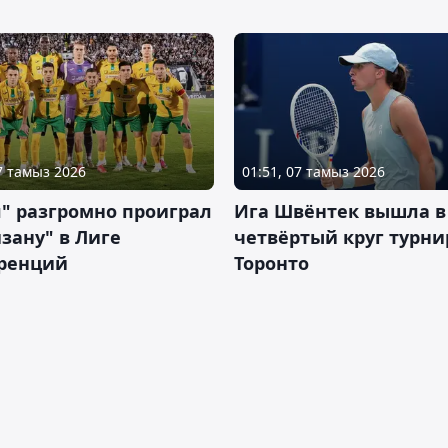
07 тамыз 2026
01:51, 07 тамыз 2026
" разгромно проиграл
Ига Швёнтек вышла в
зану" в Лиге
четвёртый круг турни
ренций
Торонто