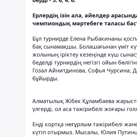
Ерлердің ізін ала, әйелдер арасын
чемпиондық мәртебеге таласы ба
Бұл турнирде Елена Рыбакинаны қоспа
бақ сынамақшы. Болашағынан үміт кү
жолының іріктеу кезеңінде күш сынасу
беделді турнирдің негізгі ойын бөлігі
Гозал Айнитдинова, Софья Чурсина, 
бұйырды.
Алматылық Жібек Құламбаева жарыстың
үлгерді, ол аса тәжірибелі жоғары гол
Енді кортқа неғұрлым тәжірибелі жән
күтіп отырмыз. Мысалы, Юлия Путинц