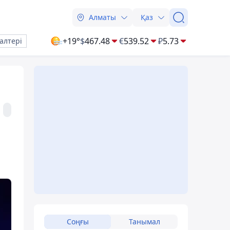
Алматы
Қаз
+19°
$
467.48
€
539.52
₽
5.73
алтері
Соңғы
Танымал