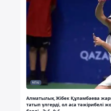
ktf.kz
Алматылық Жібек Құламбаева жарыс
татып үлгерді, ол аса тәжірибелі
берді - 3: 6, 4: 6.