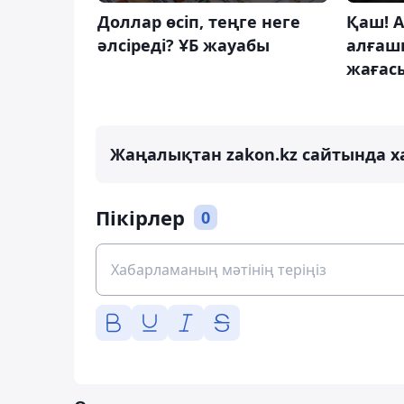
Доллар өсіп, теңге неге
Қаш! А
әлсіреді? ҰБ жауабы
алғаш
жағасы
Жаңалықтан zakon.kz сайтында х
Пікірлер
0