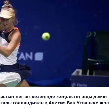
тың негізгі кезеңінде жеңілістің ащы дәмін
 жоғары голландиялық Алисия Ван Утванкке жол