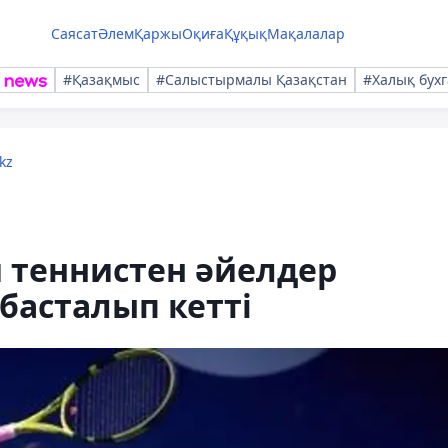
Саясат
Әлем
Қаржы
Оқиға
Құқық
Мақалалар
#Қазақмыс
#Салыстырмалы Қазақстан
#Халық бухг
kz
и теннистен әйелдер
басталып кетті