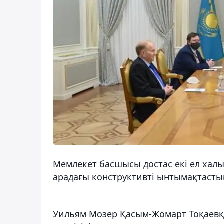
Мемлекет басшысы достас екі ел хал
арадағы конструктивті ынтымақтастығ
Уильям Мозер Қасым-Жомарт Тоқаевқа 