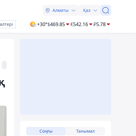
Алматы
Қаз
+30°
$
469.85
€
542.16
₽
5.78
алтері
қ
Соңғы
Танымал