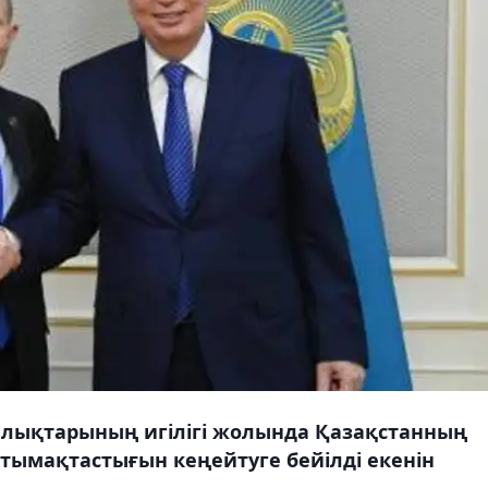
халықтарының игілігі жолында Қазақстанның
тымақтастығын кеңейтуге бейілді екенін