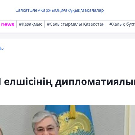
Саясат
Әлем
Қаржы
Оқиға
Құқық
Мақалалар
#Қазақмыс
#Салыстырмалы Қазақстан
#Халық бухг
kz
 елшісінің дипломатиялы