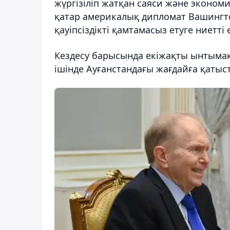
жүргізіліп жатқан саяси және эконо
қатар америкалық дипломат Вашингт
қауіпсіздікті қамтамасыз етуге ниетті 
Кездесу барысында екіжақты ынтымақ
ішінде Ауғанстандағы жағдайға қатыс