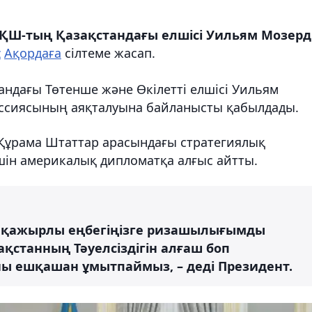
ҚШ-тың Қазақстандағы елшісі Уильям Мозерд
z
Ақордаға
сілтеме жасап.
дағы Төтенше және Өкілетті елшісі Уильям
иссиясының аяқталуына байланысты қабылдады.
Құрама Штаттар арасындағы стратегиялық
 үшін америкалық дипломатқа алғыс айтты.
ан қажырлы еңбегіңізге ризашылығымды
ақстанның Тәуелсіздігін алғаш боп
ұны ешқашан ұмытпаймыз, – деді Президент.