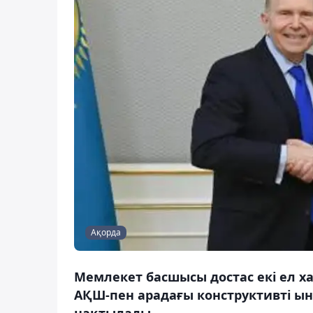
Ақорда
Мемлекет басшысы достас екі ел 
АҚШ-пен арадағы конструктивті ын
нақтылады.