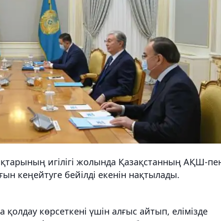
ықтарының игілігі жолында Қазақстанның АҚШ-пе
ын кеңейтуге бейілді екенін нақтылады.
қолдау көрсеткені үшін алғыс айтып, елімізде