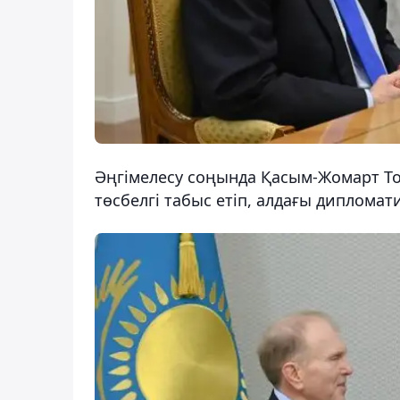
Әңгімелесу соңында Қасым-Жомарт То
төсбелгі табыс етіп, алдағы дипломати