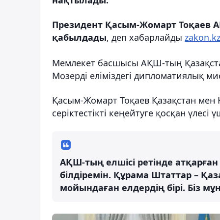
Президент Қасым-Жомарт Тоқаев А
қабылдады
, деп хабарлайды
zakon.k
Мемлекет басшысы АҚШ-тың Қазақстан
Мозерді еліміздегі дипломатиялық м
Қасым-Жомарт Тоқаев Қазақстан мен 
серіктестікті кеңейтуге қосқан үлесі
АҚШ-тың елшісі ретінде атқарғ
білдіремін. Құрама Штаттар – Қаз
мойындаған елдердің бірі. Біз м