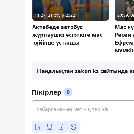
11:27, 21 сәуір 2022
20:39, 
Ақтөбеде автобус
Мас кү
жүргізушісі есірткіге мас
Ресей 
күйінде ұсталды
Ефремо
мүмкі
Жаңалықтан zakon.kz сайтында х
Пікірлер
0