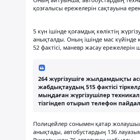
қозғалысы ережелерін сақтауына ере
5 күн ішінде қоғамдық көліктің жүргі
анықталды. Оның ішінде мас күйінде к
52 фактісі, маневр жасау ережелерін ш
264 жүргізушіге жылдамдықты ас
жабдықтаудың 515 фактісі тіркелд
мыңдаған жүргізушілер техникал
тізгіндеп отырып телефон пайдал
Полицейлер сонымен қатар жолаушыл
анықтады, автобустардың 136 лауазы
Рұқсаты жоқ 76 автотұрақ жабылды.