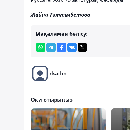
Жайна Тәттімбетова
Мақаламен бөлісу:
zkadm
Оқи отырыңыз