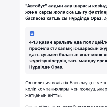
"Автобус" алдын алу шарасы кезінде
және қарсы жолаққа шығу фактіле
баспасөз хатшысы Нұрділдә Ораз,
д
4-13 қазан аралығында полицейле
профилактикалық іс-шарасын жүрг
қатысуымен болатын жол-көлік о
жүргізушілердің тасымалдау ереж
Нұрділдә Ораз.
Ол полиция көліктік бақылау қызметк
көлік компаниялары мен жолаушылар 
жатқанын айтты.
Оның айтуынша, автобустардың техни