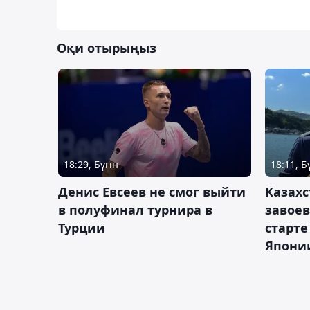
Оқи отырыңыз
18:29, Бүгін
18:11, Б
Денис Евсеев не смог выйти
Казахс
в полуфинал турнира в
завоев
Турции
старте
Япони