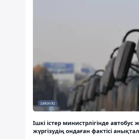
zakon.kz
Ішкі істер министрлігінде автобус 
жүргізудің ондаған фактісі анықта