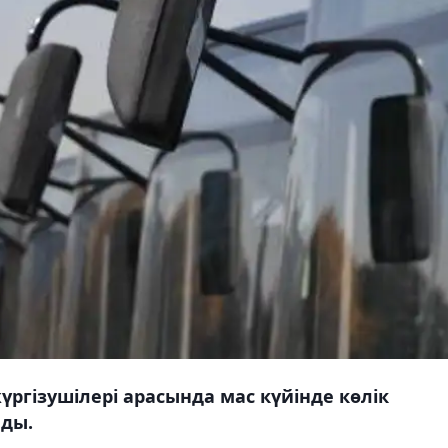
жүргізушілері арасында мас күйінде көлік
лды.