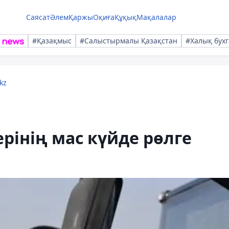
Саясат
Әлем
Қаржы
Оқиға
Құқық
Мақалалар
#Қазақмыс
#Салыстырмалы Қазақстан
#Халық бухг
kz
рінің мас күйде рөлге