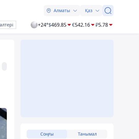
Алматы
Қаз
+24°
$
469.85
€
542.16
₽
5.78
алтері
Соңғы
Танымал