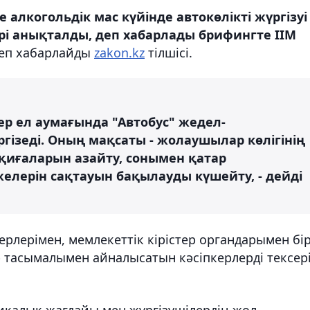
 алкогольдік мас күйінде автокөлікті жүргізуі
рі анықталды, деп хабарлады брифингте ІІМ
еп хабарлайды
zakon.kz
тілшісі.
р ел аумағында "Автобус" жедел-
ізеді. Оның мақсаты - жолаушылар көлігінің
қиғаларын азайту, сонымен қатар
елерін сақтауын бақылауды күшейту, - дейді
ерлерімен, мемлекеттік кірістер органдарымен бі
тасымалымен айналысатын кәсіпкерлерді тексер
калық жағдайы мен жүргізушілердің жол