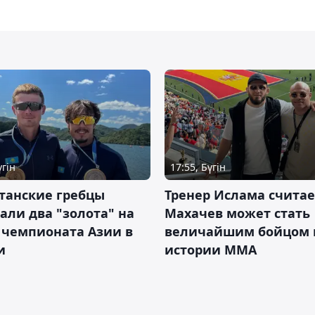
үгін
17:55, Бүгін
танские гребцы
Тренер Ислама считае
али два "золота" на
Махачев может стать
 чемпионата Азии в
величайшим бойцом 
и
истории ММА