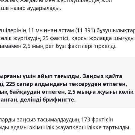
кше назар аударылады.
зушілерінің 11 мыңнан астам (11 391) бұзушылықта
өлік жүргізудің 25 фактісі, қарсы жолаққа шығуд
амамен 2,5 мың рет бұзі фактілері тіркелді.
ырғаны үшін айып тағылды. Заңсыз қайта
і, 225 сапар алдындағы тексеруден өтпеген,
ық байқаудан өтпеген, 2,5 мыңға жуығы көлік
анған, делінді брифингте.
арды заңсыз тасымалдаудың 173 фактісін
мды адамы әкімшілік жауапкершілікке тартылды.