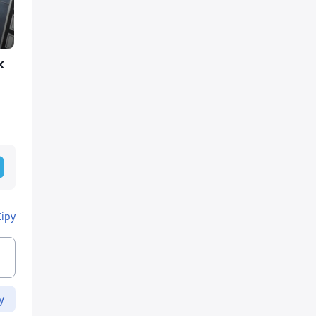
к
Кіру
у