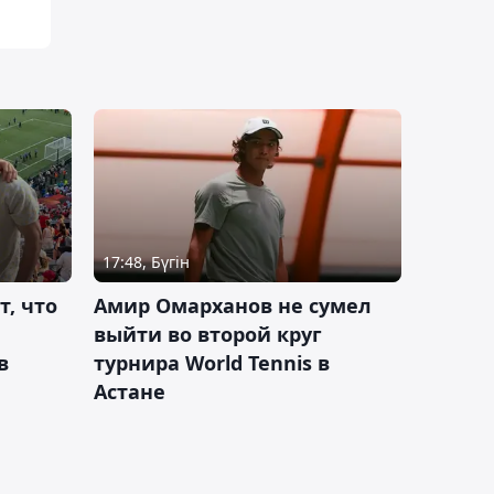
17:48, Бүгін
т, что
Амир Омарханов не сумел
выйти во второй круг
в
турнира World Tennis в
Астане