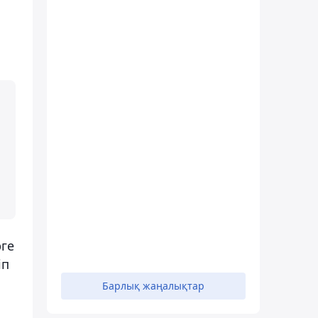
рге
іп
Барлық жаңалықтар