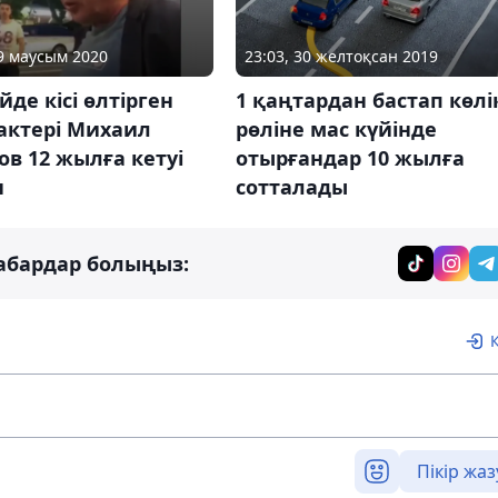
09 маусым 2020
23:03, 30 желтоқсан 2019
йде кісі өлтірген
1 қаңтардан бастап көлі
актері Михаил
рөліне мас күйінде
в 12 жылға кетуі
отырғандар 10 жылға
н
сотталады
абардар болыңыз:
Пікір жаз