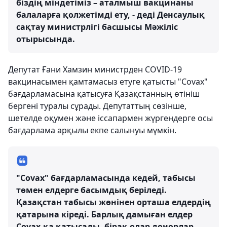
біздің міндетіміз – аталмыш вакцинаны
балаларға қолжетімді ету, - деді Денсаулық
сақтау министрлігі басшысы Мәжіліс
отырысында.
Депутат Ғани Хамзин министрден COVID-19
вакцинасымен қамтамасыз етуге қатысты "Covax"
бағдарламасына қатысуға Қазақстанның өтініш
бергені туралы сұрады. Депутаттың сөзінше,
шетелде оқумен және іссапармен жүргендерге осы
бағдарлама арқылы екпе салынуы мүмкін.
"Covax" бағдарламасында кедей, табысы
төмен елдерге басымдық беріледі.
Қазақстан табысы жөнінен орташа елдердің
қатарына кіреді. Барлық дамыған елдер
Covax-қа қатысады, бірақ олар донорлар