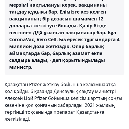
мерзімі нақтылануы керек, вакцинаны
таңдау құқығы бар. Елімізге кез келген
вакцинаның бір дозасын шамамен 12
долларға жеткізуге болады. Қазір бізде
негізінен ДДҰ ұсынған вакциналар бар. Бұл
CoronaVac, Vero Cell. Біз ересек тұрғындарға 4
миллион доза жеткіздік. Олар барлық
аймақтарда бар, барлық азамат екпе
салдыра алады, - деп қорытындылады
министр.
Қазақстан Pfizer жеткізу бойынша келісімшартқа
қол қойды. 6 қазанда Денсаулық сақтау министрі
Алексей Цой Pfizer бойынша келісімшарттың соңғы
кезеңіне қол қойғанын хабарлады. 2021 жылдың
төртінші тоқсанында препарат Қазақстанға
жеткізіледі.