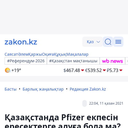
Қаз
Саясат
Әлем
Қаржы
Оқиға
Құқық
Мақалалар
#Референдум-2026
#Қазақстан мақтанышы
+19°
$
467.48
€
539.52
₽
5.73
Басты
Барлық жаңалықтар
Редакция Zakon.kz
22:04, 11 қазан 2021
Қазақстанда Pfizer екпесін
ересектерге алуға бола ма?