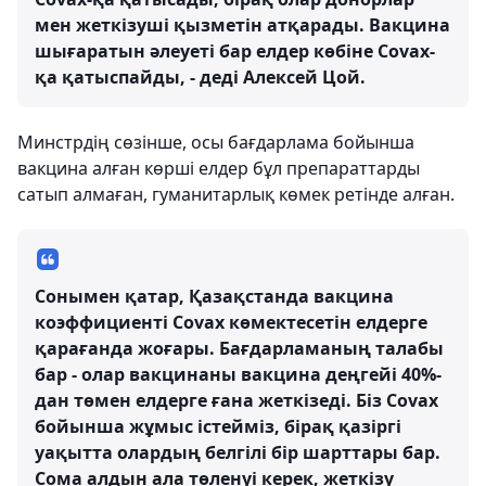
мен жеткізуші қызметін атқарады. Вакцина
шығаратын әлеуеті бар елдер көбіне Covax-
қа қатыспайды, - деді Алексей Цой.
Минстрдің сөзінше, осы бағдарлама бойынша
вакцина алған көрші елдер бұл препараттарды
сатып алмаған, гуманитарлық көмек ретінде алған.
Сонымен қатар, Қазақстанда вакцина
коэффициенті Covax көмектесетін елдерге
қарағанда жоғары. Бағдарламаның талабы
бар - олар вакцинаны вакцина деңгейі 40%-
дан төмен елдерге ғана жеткізеді. Біз Covax
бойынша жұмыс істейміз, бірақ қазіргі
уақытта олардың белгілі бір шарттары бар.
Сома алдын ала төленуі керек, жеткізу