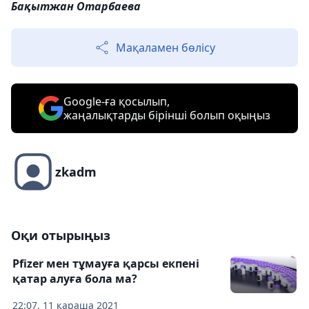
Бақытжан Отарбаева
Мақаламен бөлісу
Google-ға қосылып,
жаңалықтарды бірінші болып оқыңыз
zkadm
Оқи отырыңыз
Pfizer мен тұмауға қарсы екпені
қатар алуға бола ма?
22:07, 11 қараша 2021