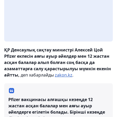
ҚР Денсаулық сақтау министрі Алексей Цой
Pfizer екпесін аяғы ауыр әйелдер мен 12 жастан
асқан балалар алып болған соң басқа да
азаматтарға салу қарастырылуы мүмкін екенін
айтты,
деп хабарлайды
zakon.kz
.
Pfizer вакцинасы алғашқы кезеңде 12
жастан асқан балалар мен аяғы ауыр
әйелдерге егілетін болады. Бірінші кезеңде