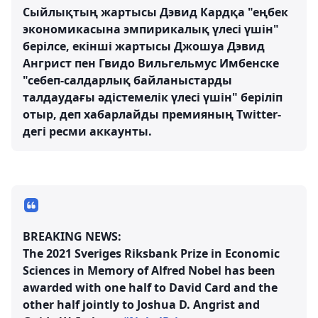
Сыйлықтың жартысы Дэвид Кардқа "еңбек
экономикасына эмпирикалық үлесі үшін"
берілсе, екінші жартысы Джошуа Дэвид
Ангрист пен Гвидо Вильгельмус Имбенске
"себеп-салдарлық байланыстарды
талдаудағы әдістемелік үлесі үшін" беріліп
отыр, деп хабарлайды премияның Twitter-
дегі ресми аккаунты.
BREAKING NEWS:
The 2021 Sveriges Riksbank Prize in Economic
Sciences in Memory of Alfred Nobel has been
awarded with one half to David Card and the
other half jointly to Joshua D. Angrist and