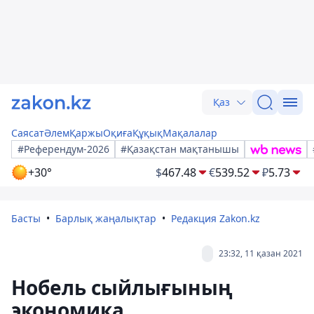
Қаз
Саясат
Әлем
Қаржы
Оқиға
Құқық
Мақалалар
#Референдум-2026
#Қазақстан мақтанышы
+30°
$
467.48
€
539.52
₽
5.73
Басты
Барлық жаңалықтар
Редакция Zakon.kz
23:32, 11 қазан 2021
Нобель сыйлығының
экономика