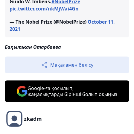
Guido W. Imbens.
#NobelPrize
pic.twitter.com/nkMjWai4Gn
— The Nobel Prize (@NobelPrize)
October 11,
2021
Бақытжан Отарбаева
Мақаламен бөлісу
Google-ға қосылып,
жаңалықтарды бірінші болып оқыңыз
zkadm