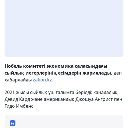
Нобель комитеті экономика саласындағы
сыйлық иегерлерінің есімдерін жариялады,
деп
хабарлайды
zakon.kz
.
2021 жылы сыйлық үш ғалымға берілді: канадалық
Дэвид Кард және американдық Джошуа Ангрист пен
Гидо Имбенс.