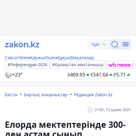
Қаз
Саясат
Әлем
Қаржы
Оқиға
Құқық
Мақалалар
#Референдум-2026
#Қазақстан мақтанышы
+23°
$
469.93
€
541.64
₽
5.71
Басты
Барлық жаңалықтар
Редакция Zakon.kz
21:01, 12 қазан 2021
Елорда мектептерінде 300-
ден астам сынып