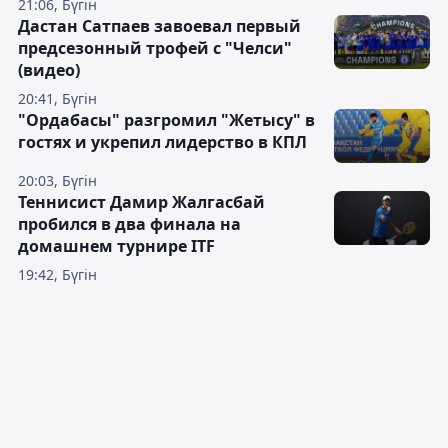
21:06, Бүгін
Дастан Сатпаев завоевал первый
предсезонный трофей с "Челси"
(видео)
20:41, Бүгін
"Ордабасы" разгромил "Жетысу" в
гостях и укрепил лидерство в КПЛ
20:03, Бүгін
Теннисист Дамир Жалгасбай
пробился в два финала на
домашнем турнире ITF
19:42, Бүгін