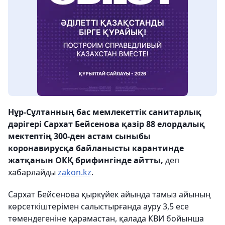
Нұр-Сұлтанның бас мемлекеттік санитарлық
дәрігері Сархат Бейсенова қазір 88 елордалық
мектептің 300-ден астам сыныбы
коронавирусқа байланысты карантинде
жатқанын ОКҚ брифингінде айтты,
деп
хабарлайды
zakon.kz
.
Сархат Бейсенова қыркүйек айында тамыз айының
көрсеткіштерімен салыстырғанда ауру 3,5 есе
төмендегеніне қарамастан, қалада КВИ бойынша