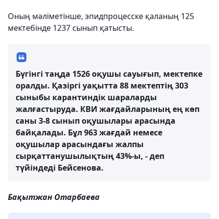
Оның мәліметінше, эпидпроцесске қаланың 125
мектебінде 1237 сынып қатысты.
Бүгінгі таңда 1526 оқушы сауығып, мектепке
оралды. Қазіргі уақытта 88 мектептің 303
сыныбы карантиндік шараларды
жалғастыруда. КВИ жағдайларының ең көп
саны 3-8 сынып оқушылары арасында
байқалады. Бұл 963 жағдай немесе
оқушылар арасындағы жалпы
сырқаттанушылықтың 43%-ы, - деп
түйіндеді Бейсенова.
Бақытжан Отарбаева