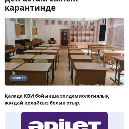
карантинде
zakon.kz
Қалада КВИ бойынша эпидемиологиялық
жағдай қолайсыз болып отыр.