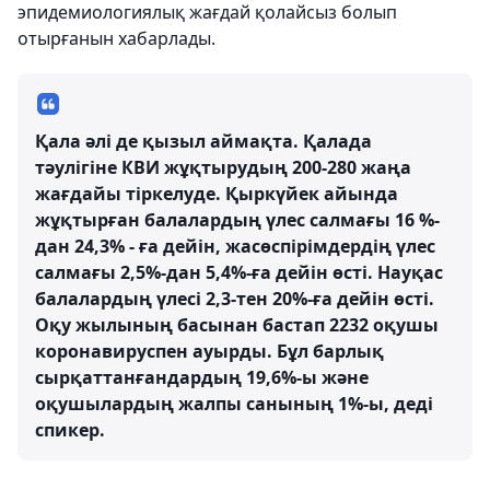
эпидемиологиялық жағдай қолайсыз болып
отырғанын хабарлады.
Қала әлі де қызыл аймақта. Қалада
тәулігіне КВИ жұқтырудың 200-280 жаңа
жағдайы тіркелуде. Қыркүйек айында
жұқтырған балалардың үлес салмағы 16 %-
дан 24,3% - ға дейін, жасөспірімдердің үлес
салмағы 2,5%-дан 5,4%-ға дейін өсті. Науқас
балалардың үлесі 2,3-тен 20%-ға дейін өсті.
Оқу жылының басынан бастап 2232 оқушы
коронавируспен ауырды. Бұл барлық
сырқаттанғандардың 19,6%-ы және
оқушылардың жалпы санының 1%-ы, деді
спикер.