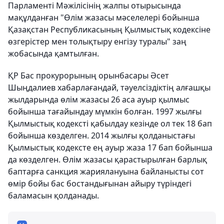
Парламенті Мәжілісінің жалпы отырысында
мақұлданған "Өлім жазасы мәселелері бойынша
Қазақстан Республикасының Қылмыстық кодексіне
өзгерістер мен толықтыру енгізу туралы" заң
жобасында қамтылған.
ҚР Бас прокурорының орынбасары Әсет
Шыңдалиев хабарлағандай, тәуелсіздіктің алғашқы
жылдарында өлім жазасы 26 аса ауыр қылмыс
бойынша тағайындау мүмкін болған. 1997 жылғы
Қылмыстық кодексті қабылдау кезінде ол тек 18 бап
бойынша көзделген. 2014 жылғы қолданыстағы
Қылмыстық кодексте ең ауыр жаза 17 бап бойынша
да көзделген. Өлім жазасы қарастырылған барлық
баптарға санкция жариялануына байланысты сот
өмір бойы бас бостандығынан айыру түріндегі
баламасын қолданады.