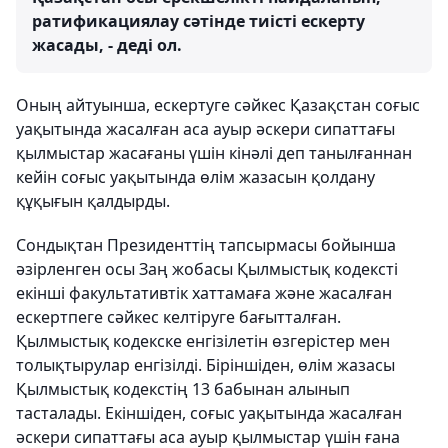
ратификациялау сәтінде тиісті ескерту
жасады, - деді ол.
Оның айтуынша, ескертуге сәйкес Қазақстан соғыс
уақытында жасалған аса ауыр әскери сипаттағы
қылмыстар жасағаны үшін кінәлі деп танылғаннан
кейін соғыс уақытында өлім жазасын қолдану
құқығын қалдырды.
Сондықтан Президенттің тапсырмасы бойынша
әзірленген осы Заң жобасы Қылмыстық кодексті
екінші факультативтік хаттамаға және жасалған
ескертпеге сәйкес келтіруге бағытталған.
Қылмыстық кодекске енгізілетін өзгерістер мен
толықтырулар енгізілді. Біріншіден, өлім жазасы
Қылмыстық кодекстің 13 бабынан алынып
тасталады. Екіншіден, соғыс уақытында жасалған
әскери сипаттағы аса ауыр қылмыстар үшін ғана