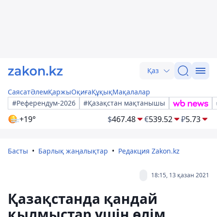
Қаз
Саясат
Әлем
Қаржы
Оқиға
Құқық
Мақалалар
#Референдум-2026
#Қазақстан мақтанышы
+19°
$
467.48
€
539.52
₽
5.73
Басты
Барлық жаңалықтар
Редакция Zakon.kz
18:15, 13 қазан 2021
Қазақстанда қандай
қылмыстар үшін өлім