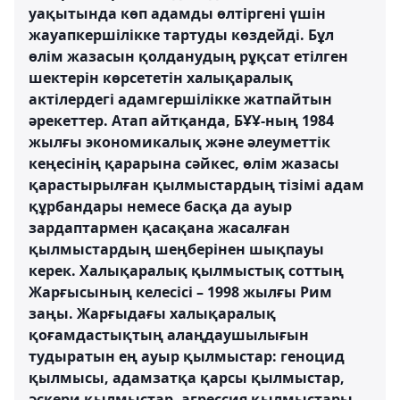
уақытында көп адамды өлтіргені үшін
жауапкершілікке тартуды көздейді. Бұл
өлім жазасын қолданудың рұқсат етілген
шектерін көрсететін халықаралық
актілердегі адамгершілікке жатпайтын
әрекеттер. Атап айтқанда, БҰҰ-ның 1984
жылғы экономикалық және әлеуметтік
кеңесінің қарарына сәйкес, өлім жазасы
қарастырылған қылмыстардың тізімі адам
құрбандары немесе басқа да ауыр
зардаптармен қасақана жасалған
қылмыстардың шеңберінен шықпауы
керек. Халықаралық қылмыстық соттың
Жарғысының келесісі – 1998 жылғы Рим
заңы. Жарғыдағы халықаралық
қоғамдастықтың алаңдаушылығын
тудыратын ең ауыр қылмыстар: геноцид
қылмысы, адамзатқа қарсы қылмыстар,
әскери қылмыстар, агрессия қылмыстары, -