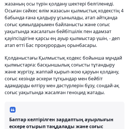
жазаның осы түрін қолдану шектері белгіленеді.
Осыған сәйкес өлім жазасын қылмыстық кодекстің 4
бабында ғана қалдыру ұсынылады, атап айтқанда
соғыс қимылдарымен байланысты және соғыс
уақытында жасалатын бейбітшілік пен адамзат
қауіпсіздігіне қарсы ең ауыр қылмыстар үшін, - деп
атап өтті Бас прокурордың орынбасары.
Қолданыстағы Қылмыстық кодекс бойынша мұндай
қылмыстарға: басқыншылық соғысты тұтандыру
және жүргізу, жаппай қырып-жою қаруын қолдану,
соғыс кезінде әскери тұтқындар мен бейбіт
адамдарды өлтіру мен дәстүрлерін бұзу, сондай-ақ
соғыс уақытында жасалған геноцид жатады.
Баптар келтірілген зардаптың ауырлығын
ескере отырып таңдалады және соғыс