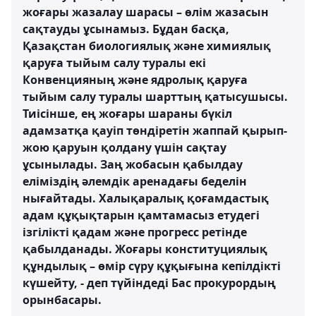
жоғары жазалау шарасы – өлім жазасын
сақтауды ұсынамыз. Бұдан басқа,
Қазақстан биологиялық және химиялық
қаруға тыйым салу туралы екі
Конвенцияның және ядролық қаруға
тыйым салу туралы шарттың қатысушысы.
Тиісінше, ең жоғары шараны бүкіл
адамзатқа қауіп төндіретін жаппай қырып-
жою қаруын қолдану үшін сақтау
ұсынылады. Заң жобасын қабылдау
еліміздің әлемдік аренадағы беделін
нығайтады. Халықаралық қоғамдастық
адам құқықтарын қамтамасыз етудегі
ізгілікті қадам және прогресс ретінде
қабылданады. Жоғары конституциялық
құндылық – өмір сүру құқығына кепілдікті
күшейту, - деп түйіндеді Бас прокурордың
орынбасары.