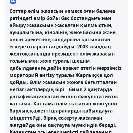
Соттар өлім жазасын немесе оған балама
ретіндегі өмір бойы бас бостандығынан
айыру жазасыын жасалған қылмыстың
ауырлығына, кінәлінің жеке басына және
оның әрекетінің салдарына қатынасын
ескере отырып таңдайды. 2003 жылдың
желтоқсанында президент өлім жазасын
толығымен жою туралы шешім
қабылдағанға дейін әрекет ететін мерзімсіз
мораторий енгізу туралы Жарлыққа қол
қойды. Өлім жазасын жоюға бағытталған
негізгі актілердің бірі – биыл 2 қаңтарда
ратификациялаған екінші факультативтік
хаттама. Хаттама өлім жазасын жою үшін
барлық қажетті шараларды қабылдауға
міндеттейді, бірақ ескерту жасалған
жағдайда оны сақтауға мүмкіндік береді.
Қазақстан осы ерекшелікті пайдаланып,