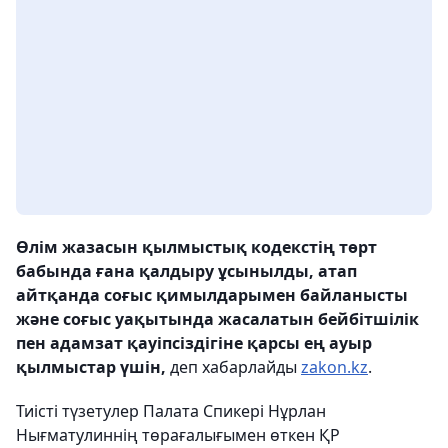
Өлім жазасын қылмыстық кодекстің төрт
бабында ғана қалдыру ұсынылды, атап
айтқанда соғыс қимылдарымен байланысты
және соғыс уақытында жасалатын бейбітшілік
пен адамзат қауіпсіздігіне қарсы ең ауыр
қылмыстар үшін,
деп хабарлайды
zakon.kz
.
Тиісті түзетулер Палата Спикері Нұрлан
Нығматулиннің төрағалығымен өткен ҚР