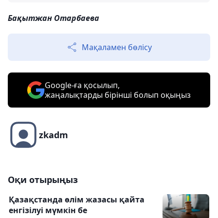
Бақытжан Отарбаева
Мақаламен бөлісу
Google-ға қосылып,
жаңалықтарды бірінші болып оқыңыз
zkadm
Оқи отырыңыз
Қазақстанда өлім жазасы қайта
енгізілуі мүмкін бе