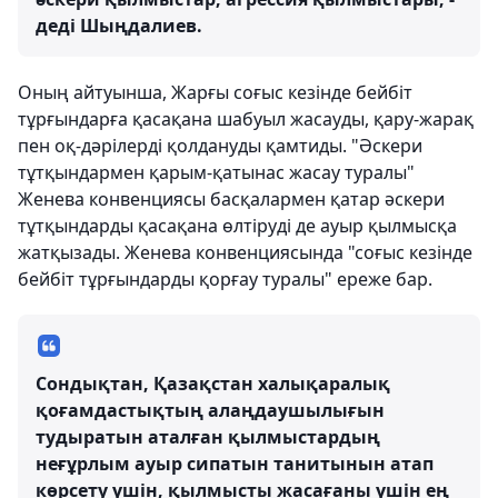
деді Шыңдалиев.
Оның айтуынша, Жарғы соғыс кезінде бейбіт
тұрғындарға қасақана шабуыл жасауды, қару-жарақ
пен оқ-дәрілерді қолдануды қамтиды. "Әскери
тұтқындармен қарым-қатынас жасау туралы"
Женева конвенциясы басқалармен қатар әскери
тұтқындарды қасақана өлтіруді де ауыр қылмысқа
жатқызады. Женева конвенциясында "соғыс кезінде
бейбіт тұрғындарды қорғау туралы" ереже бар.
Сондықтан, Қазақстан халықаралық
қоғамдастықтың алаңдаушылығын
тудыратын аталған қылмыстардың
неғұрлым ауыр сипатын танитынын атап
көрсету үшін, қылмысты жасағаны үшін ең