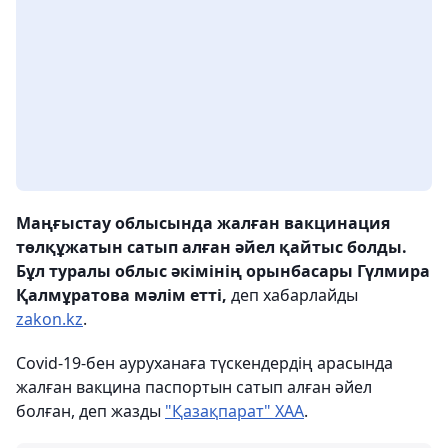
Маңғыстау облысында жалған вакцинация
төлқұжатын сатып алған әйел қайтыс болды.
Бұл туралы облыс әкімінің орынбасары Гүлмира
Қалмұратова мәлім етті,
деп хабарлайды
zakon.kz
.
Сovid-19-бен ауруханаға түскендердің арасында
жалған вакцина паспортын сатып алған әйел
болған, деп жазды
"Қазақпарат" ХАА
.