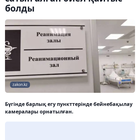
болды
zakon.kz
Бүгінде барлық егу пункттерінде бейнебақылау
камералары орнатылған.