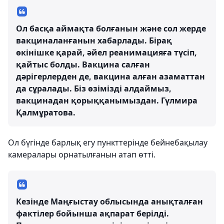
Ол басқа аймақта болғанын және сол жерде
вакциналанғанын хабарлады. Бірақ
өкінішке қарай, әйел реанимацияға түсіп,
қайтыс болды. Вакцина салған
дәрігерлерден де, вакцина алған азаматтан
да сұралады. Біз өзімізді алдаймыз,
вакцинадан қорыққанымыздан.
Гүлмира
Қалмұратова.
Ол бүгінде барлық егу пункттерінде бейнебақылау
камералары орнатылғанын атап өтті.
Кезінде Маңғыстау облысында анықталған
фактілер бойынша ақпарат берілді.