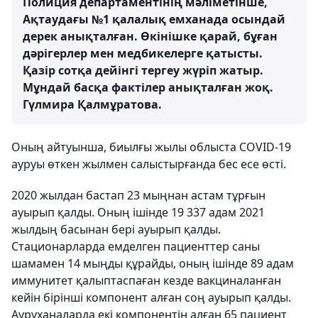
Полиция департаментінің мәліметінше,
Ақтаудағы №1 қалалық емханада осындай
дерек анықталған. Өкінішке қарай, бұған
дәрігерлер мен медбикелерге қатысты.
Қазір сотқа дейінгі тергеу жүріп жатыр.
Мұндай басқа фактілер анықталған жоқ.
Гүлмира Қалмұратова.
Оның айтуынша, биылғы жылы облыста COVID-19
ауруы өткен жылмен салыстырғанда бес есе өсті.
2020 жылдан бастап 23 мыңнан астам тұрғын
ауырып қалды. Оның ішінде 19 337 адам 2021
жылдың басынан бері ауырып қалды.
Стационарларда емделген пациенттер саны
шамамен 14 мыңды құрайды, оның ішінде 89 адам
иммунитет қалыптаспаған кезде вакциналанған
кейін бірінші компонент алған соң ауырып қалды.
Ауруханаларда екі компонентін алған 65 пациент