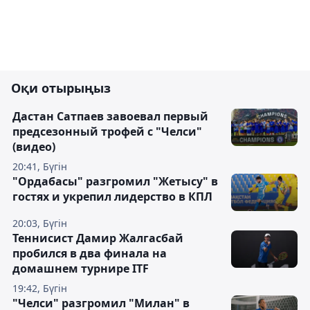
Оқи отырыңыз
Дастан Сатпаев завоевал первый
предсезонный трофей с "Челси"
(видео)
20:41, Бүгін
"Ордабасы" разгромил "Жетысу" в
гостях и укрепил лидерство в КПЛ
20:03, Бүгін
Теннисист Дамир Жалгасбай
пробился в два финала на
домашнем турнире ITF
19:42, Бүгін
"Челси" разгромил "Милан" в