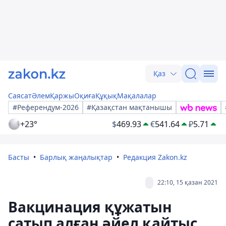
Қаз
Саясат
Әлем
Қаржы
Оқиға
Құқық
Мақалалар
#Референдум-2026
#Қазақстан мақтанышы
+23°
$
469.93
€
541.64
₽
5.71
Басты
Барлық жаңалықтар
Редакция Zakon.kz
22:10, 15 қазан 2021
Вакцинация құжатын
сатып алған әйел қайтыс