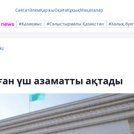
Саясат
Әлем
Қаржы
Оқиға
Құқық
Мақалалар
#Қазақмыс
#Салыстырмалы Қазақстан
#Халық бухг
kz
ған үш азаматты ақтады