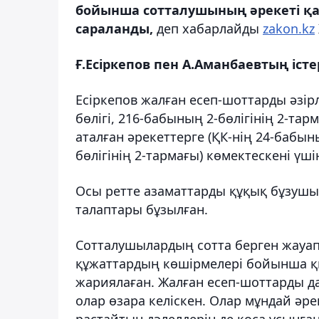
бойынша сотталушының әрекеті қаж
сараланды,
деп хабарлайды
zakon.kz
Ғ.Есіркепов пен А.Аманбаевтың іст
Есіркепов жалған есеп-шоттарды әзірл
бөлігі, 216-бабының 2-бөлігінің 2-та
аталған әрекеттерге (ҚК-нің 24-бабыны
бөлігінің 2-тармағы) көмектескені үші
Осы ретте азаматтарды құқық бұзушы
талаптары бұзылған.
Сотталушылардың сотта берген жауап
құжаттардың көшірмелері бойынша қы
жариялаған. Жалған есеп-шоттарды дай
олар өзара келіскен. Олар мұндай әр
растайтын дәлелдерін де қоса ұсынған