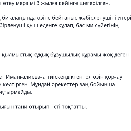
өтеу мерзімі 3 жылға кейінге шегерілген.
би алаңында өзіне бейтаныс жәбірленушіні итер
ірленуші қыш еденге құлап, бас ми сүйегінің
е қылмыстық құқық бұзушылық құрамы жоқ деген
т Иманғалиеваға тиіскендіктен, ол өзін қорғау
н келтірген. Мұндай әрекеттер заң бойынша
соқтырмайды.
ғын тани отырып, істі тоқтатты.