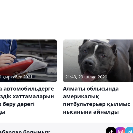
30 қыркүйек 2021
21:43, 29 шілде 2020
а автомобильдерге
Алматы облысында
іздік хаттамаларын
америкалық
 беру дерегі
питбультерьер қылмыс
ды
нысанына айналды
абардар болыңыз: