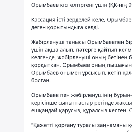
Орымбаев кісі өлтіргені үшін (ҚК-нің 
Кассация істі зерделей келе, Орымбае
деген қорытындыға келді.
Жәбірленуші танысы Орымбаевпен бірг
үшін ақша алып, пәтерге қайтып келме
келгенде, жәбірленуші оның бетінен 
қорқытқан. Орымбаев оның пышағын т
Орымбаев онымен ұрсысып, кетіп қалғ
болған.
Орымбаев пен жәбірленушінің бұрын-с
керісінше сыныптастар ретінде жақсы
ешқандай қарусыз, құралсыз келген.
"Қажетті қорғану туралы заңнаманы 