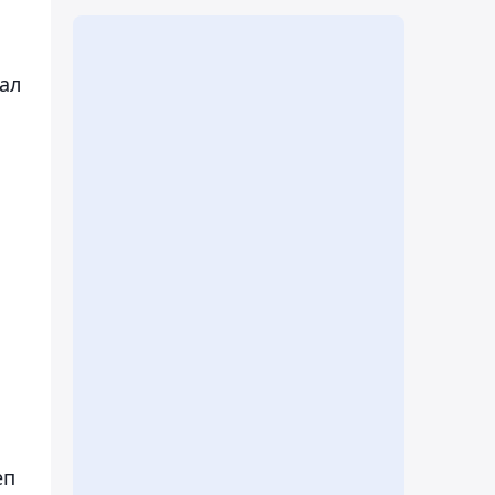
ал
еп