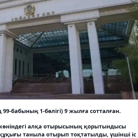
ң 99-бабының 1-бөлігі) 9 жылға сотталған.
 жөніндегі алқа отырысының қорытындысы
құқығы таныла отырып тоқтатылды, үшінші іс