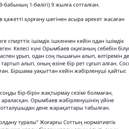
99-бабының 1-бөлігі) 9 жылға сотталған.
в қажетті қорғану шегінен асыра әрекет жасаған
е спирттік ішімдік ішкеннен кейін одан ішімдік
ген. Келесі күні Орымбаев оқиғаның себебін білу
баспен ұрып, одан соң пышағын алып, өлтіремін д
артып алып, оның өзіне бір рет сұғып алған. Со
ан. Біршама уақыттан кейін жәбірленуші қайтыс
оңды бір-бірін жақтырмау сезімі болмаған,
 араласқан. Орымбаев жәбірленушінің үйіне
 Сотталушыдан дене жарақаттары табылған.
қолдану туралы" Жоғарғы Соттың нормативтік