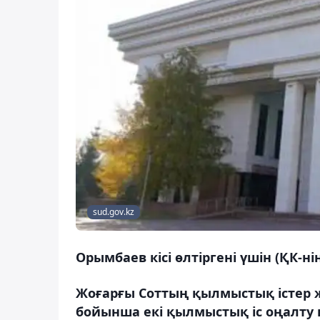
sud.gov.kz
Орымбаев кісі өлтіргені үшін (ҚК-ні
Жоғарғы Соттың қылмыстық істер
бойынша екі қылмыстық іс оңалту 