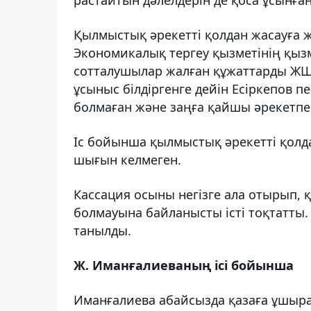
Қылмыстық әрекетті қолдан жасауға ж
Экономикалық тергеу қызметінің қыз
сотталушылар жалған құжаттарды ЖШС
ұсыныс білдіргенге дейін Есіркепов п
болмаған және заңға қайшы әрекетпе
Іс бойынша қылмыстық әрекетті қолд
шығын келмеген.
Кассация осыны негізге ала отырып
болмауына байланысты істі тоқтатты.
танылды.
Ж. Иманғалиеваның ісі бойынша
Иманғалиева абайсызда қазаға ұшыратқ