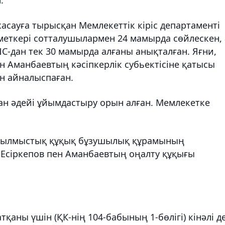
асауға тырысқан Мемлекеттік кіріс департаменті
меткері сотталушылармен 24 мамырда сөйлескен, 
-дан тек 30 мамырда алғаны анықталған. Яғни,
ен Аманбаевтың кәсіпкерлік субьектісіне қатысы
н айналыспаған.
ан әдейі ұйымдастыру орын алған. Мемлекетке
, қылмыстық құқық бұзушылық құрамының
 Есіркепов пен Аманбаевтың оңалту құқығы
аны үшін (ҚК-нің 104-бабының 1-бөлігі) кінәлі д