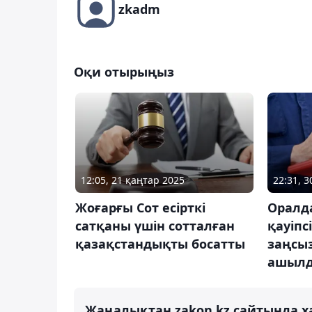
zkadm
Оқи отырыңыз
12:05, 21 қаңтар 2025
22:31, 
Жоғарғы Сот есірткі
Оралд
сатқаны үшін сотталған
қауіпс
қазақстандықты босатты
заңсыз
ашыл
Жаңалықтан zakon.kz сайтында х