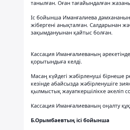
танылған. Оған тағайындалған жазаны 
Іс бойынша Иманғалиева дәмхананың 
жібергені анықталған. Салдарынан жәб
зақымдануынан қайтыс болған.
Кассация Иманғалиеваның әрекетінд
қорытындыға келді.
Масаң күйдегі жәбірленуші бірнеше ре
кезінде абайсызда жәбірленушіге зия
қылмыстық жауапкершілікке әкеліп 
Кассация Иманғалиеваның оңалту құқы
Б.Орымбаевтың ісі бойынша