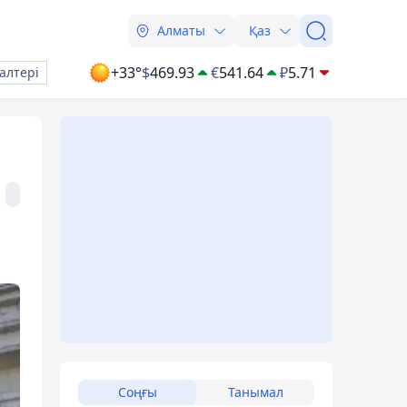
Алматы
Қаз
+33°
$
469.93
€
541.64
₽
5.71
алтері
Соңғы
Танымал