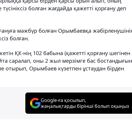
бырлыққа қарсы бірден қарсы орын алып, оның
 түсініксіз болған жағдайда қажетті қорғану деп
рғануға мәжбүр болған Орымбаевқа жәбірленушіні
сіз болған.
етін ҚК-нің 102 бабына (қажетті қорғану шегінен
айта саралап, оны 2 жыл мерзімге бас бостандығы
іле отырып, Орымбаев күзетпен ұстаудан бірден
Google-ға қосылып,
жаңалықтарды бірінші болып оқыңыз