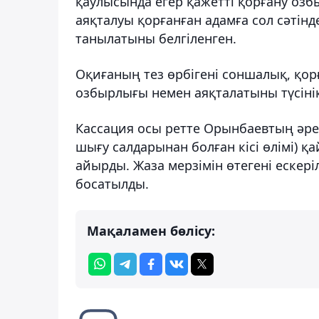
қаулысында егер қажетті қорғану оз
аяқталуы қорғанған адамға сол сәтінде
танылатыны белгіленген.
Оқиғаның тез өрбігені соншалық, қо
озбырлығы немен аяқталатыны түсінік
Кассация осы ретте Орынбаевтың әрек
шығу салдарынан болған кісі өлімі) қ
айырды. Жаза мерзімін өтегені ескер
босатылды.
Мақаламен бөлісу: