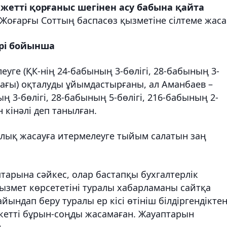
етті қорғаныс шегінен асу бабына қайта
Жоғарғы Соттың баспасөз қызметіне сілтеме жаса
ері бойынша
еуге (ҚК-нің 24-бабының 3-бөлігі, 28-бабының 3-
рмағы) оқталуды ұйымдастырғаны, ал Аманбаев –
ң 3-бөлігі, 28-бабының 5-бөлігі, 216-бабының 2-
н кінәлі деп танылған.
лық жасауға итермелеуге тыйым салатын заң
тарына сәйкес, олар бастапқы бухгалтерлік
змет көрсететіні туралы хабарламаны сайтқа
ындап беру туралы ер кісі өтініш білдіргендіктен
екетті бұрын-соңды жасамаған. Жауаптарын
.