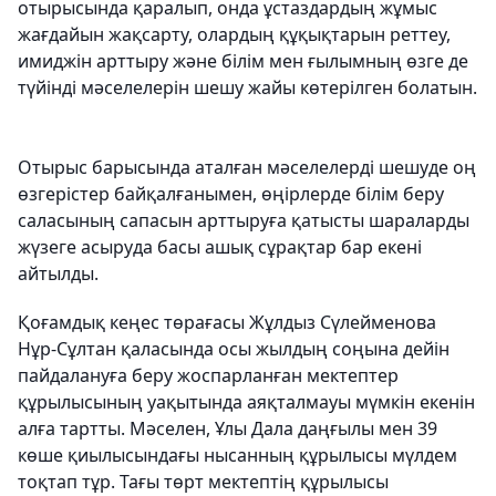
отырысында қаралып, онда ұстаздардың жұмыс
жағдайын жақсарту, олардың құқықтарын реттеу,
имиджін арттыру және білім мен ғылымның өзге де
түйінді мәселелерін шешу жайы көтерілген болатын.
Отырыс барысында аталған мәселелерді шешуде оң
өзгерістер байқалғанымен, өңірлерде білім беру
саласының сапасын арттыруға қатысты шараларды
жүзеге асыруда басы ашық сұрақтар бар екені
айтылды.
Қоғамдық кеңес төрағасы Жұлдыз Сүлейменова
Нұр-Сұлтан қаласында осы жылдың соңына дейін
пайдалануға беру жоспарланған мектептер
құрылысының уақытында аяқталмауы мүмкін екенін
алға тартты. Мәселен, Ұлы Дала даңғылы мен 39
көше қиылысындағы нысанның құрылысы мүлдем
тоқтап тұр. Тағы төрт мектептің құрылысы