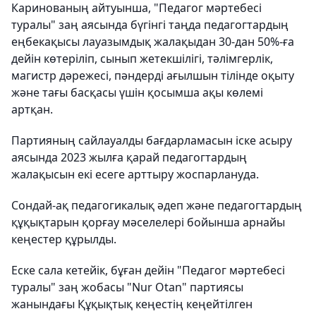
Каринованың айтуынша, "Педагог мәртебесі
туралы" заң аясында бүгінгі таңда педагогтардың
еңбекақысы лауазымдық жалақыдан 30-дан 50%-ға
дейін көтеріліп, сынып жетекшілігі, тәлімгерлік,
магистр дәрежесі, пәндерді ағылшын тілінде оқыту
және тағы басқасы үшін қосымша ақы көлемі
артқан.
Партияның сайлауалды бағдарламасын іске асыру
аясында 2023 жылға қарай педагогтардың
жалақысын екі есеге арттыру жоспарлануда.
Сондай-ақ педагогикалық әдеп және педагогтардың
құқықтарын қорғау мәселелері бойынша арнайы
кеңестер құрылды.
Еске сала кетейік, бұған дейін "Педагог мәртебесі
туралы" заң жобасы "Nur Otan" партиясы
жанындағы Құқықтық кеңестің кеңейтілген