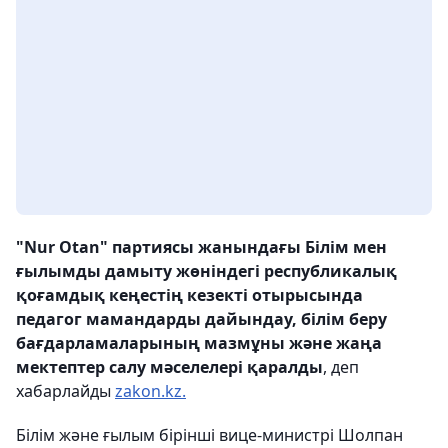
"Nur Otan" партиясы жанындағы Білім мен
ғылымды дамыту жөніндегі республикалық
қоғамдық кеңестің кезекті отырысында
педагог мамандарды дайындау, білім беру
бағдарламаларының мазмұны және жаңа
мектептер салу мәселелері қаралды
, деп
хабарлайды
zakon.kz.
Білім және ғылым бірінші вице-министрі Шолпан