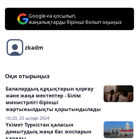
Google-ға қосылып,
жаңалықтарды бірінші болып оқыңыз
zkadm
Оқи отырыңыз
Балалардың құқықтарын қорғау
және жаңа мектептер - Білім
министрлігі бірінші
жартыжылдықты қорытындылады
10:20, 25 шілде 2024
Үкімет Түркістан қаласын
дамытудың жаңа бас жоспарын
қарады