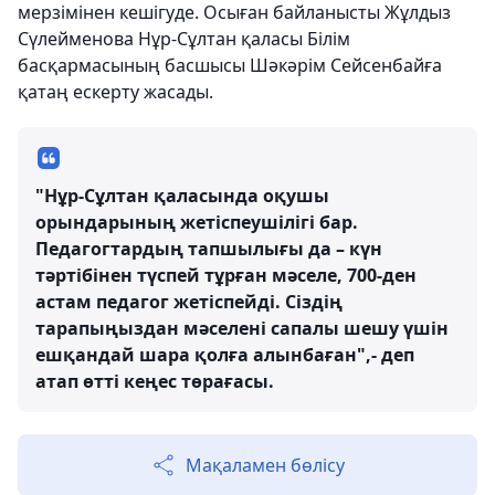
мерзімінен кешігуде. Осыған байланысты Жұлдыз
Сүлейменова Нұр-Сұлтан қаласы Білім
басқармасының басшысы Шәкәрім Сейсенбайға
қатаң ескерту жасады.
"Нұр-Сұлтан қаласында оқушы
орындарының жетіспеушілігі бар.
Педагогтардың тапшылығы да – күн
тәртібінен түспей тұрған мәселе, 700-ден
астам педагог жетіспейді. Сіздің
тарапыңыздан мәселені сапалы шешу үшін
ешқандай шара қолға алынбаған",- деп
атап өтті кеңес төрағасы.
Мақаламен бөлісу