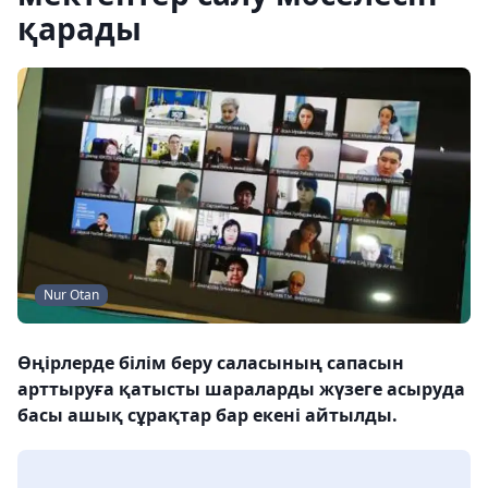
қарады
Nur Otan
Өңірлерде білім беру саласының сапасын
арттыруға қатысты шараларды жүзеге асыруда
басы ашық сұрақтар бар екені айтылды.