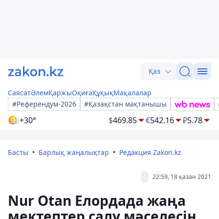
Қаз
Саясат
Әлем
Қаржы
Оқиға
Құқық
Мақалалар
#Референдум-2026
#Қазақстан мақтанышы
+30°
$
469.85
€
542.16
₽
5.78
Басты
Барлық жаңалықтар
Редакция Zakon.kz
22:59, 18 қазан 2021
Nur Otan Елордада жаңа
мектептер салу мәселесін