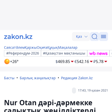
Қаз
Саясат
Әлем
Қаржы
Оқиға
Құқық
Мақалалар
#Референдум-2026
#Қазақстан мақтанышы
+26°
$
469.85
€
542.16
₽
5.78
Басты
Барлық жаңалықтар
Редакция Zakon.kz
17:43, 19 қазан 2021
Nur Otan дәрі-дәрмекке
салықтық жеңілдіктерді