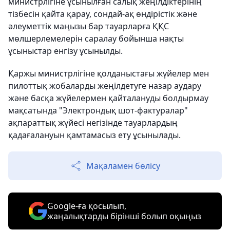
министрлігіне ұсынылған салық жеңілдіктерінің
тізбесін қайта қарау, сондай-ақ өндірістік және
әлеуметтік маңызы бар тауарларға ҚҚС
мөлшерлемелерін саралау бойынша нақты
ұсыныстар енгізу ұсынылды.
Қаржы министрлігіне қолданыстағы жүйелер мен
пилоттық жобаларды жеңілдетуге назар аудару
және басқа жүйелермен қайталануды болдырмау
мақсатында "Электрондық шот-фактуралар"
ақпараттық жүйесі негізінде тауарлардың
қадағалануын қамтамасыз ету ұсынылады.
Мақаламен бөлісу
Google-ға қосылып,
жаңалықтарды бірінші болып оқыңыз