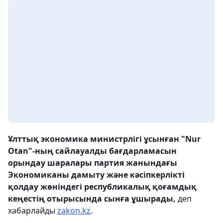
Ұлттық экономика министрлігі ұсынған "Nur
Otan"-ның сайлауалды бағдарламасын
орындау шаралары партия жанындағы
Экономиканы дамыту және кәсіпкерлікті
қолдау жөніндегі республикалық қоғамдық
кеңестің отырысында сынға ұшырады,
деп
хабарлайды
zakon.kz
.