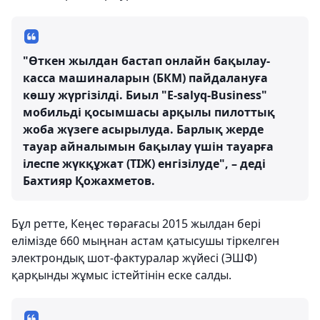
"Өткен жылдан бастап онлайн бақылау-
касса машиналарын (БКМ) пайдалануға
көшу жүргізілді. Биыл "E-salyq-Business"
мобильді қосымшасы арқылы пилоттық
жоба жүзеге асырылуда. Барлық жерде
тауар айналымын бақылау үшін тауарға
ілеспе жүкқұжат (ТІЖ) енгізілуде", – деді
Бахтияр Қожахметов.
Бұл ретте, Кеңес төрағасы 2015 жылдан бері
елімізде 660 мыңнан астам қатысушы тіркелген
электрондық шот-фактуралар жүйесі (ЭШФ)
қарқынды жұмыс істейтінін еске салды.