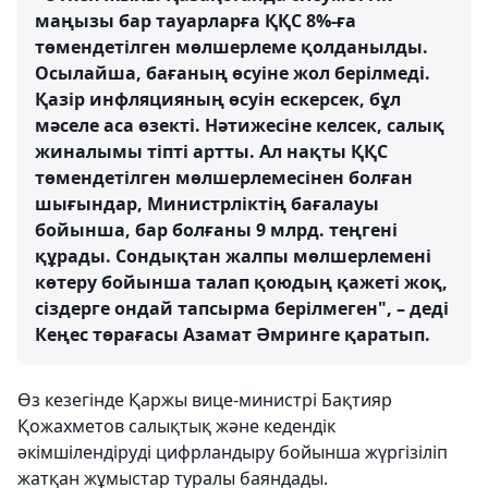
маңызы бар тауарларға ҚҚС 8%-ға
төмендетілген мөлшерлеме қолданылды.
Осылайша, бағаның өсуіне жол берілмеді.
Қазір инфляцияның өсуін ескерсек, бұл
мәселе аса өзекті. Нәтижесіне келсек, салық
жиналымы тіпті артты. Ал нақты ҚҚС
төмендетілген мөлшерлемесінен болған
шығындар, Министрліктің бағалауы
бойынша, бар болғаны 9 млрд. теңгені
құрады. Сондықтан жалпы мөлшерлемені
көтеру бойынша талап қоюдың қажеті жоқ,
сіздерге ондай тапсырма берілмеген", – деді
Кеңес төрағасы Азамат Әмринге қаратып.
Өз кезегінде Қаржы вице-министрі Бақтияр
Қожахметов салықтық және кедендік
әкімшілендіруді цифрландыру бойынша жүргізіліп
жатқан жұмыстар туралы баяндады.