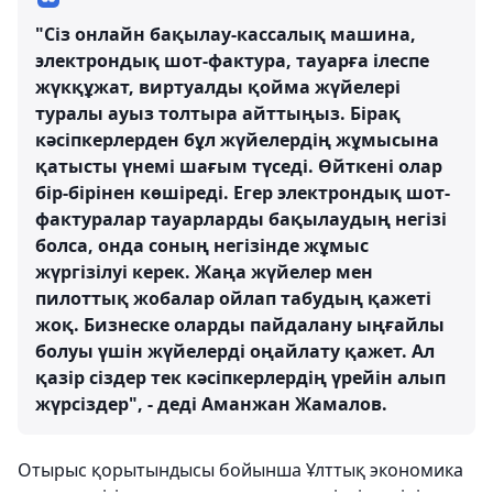
"Сіз онлайн бақылау-кассалық машина,
электрондық шот-фактура, тауарға ілеспе
жүкқұжат, виртуалды қойма жүйелері
туралы ауыз толтыра айттыңыз. Бірақ
кәсіпкерлерден бұл жүйелердің жұмысына
қатысты үнемі шағым түседі. Өйткені олар
бір-бірінен көшіреді. Егер электрондық шот-
фактуралар тауарларды бақылаудың негізі
болса, онда соның негізінде жұмыс
жүргізілуі керек. Жаңа жүйелер мен
пилоттық жобалар ойлап табудың қажеті
жоқ. Бизнеске оларды пайдалану ыңғайлы
болуы үшін жүйелерді оңайлату қажет. Ал
қазір сіздер тек кәсіпкерлердің үрейін алып
жүрсіздер", - деді Аманжан Жамалов.
Отырыс қорытындысы бойынша Ұлттық экономика