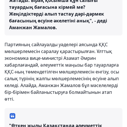
жатады. Бірақ қосымша құн салығы
тауардың бағасына кірмей ме?
Жеңілдіктерді алып тастау дәрі-дәрмек
бағасының өсуіне әкелетіні анық", - деді
Аманжан Жамалов.
Партияның сайлауалды уәделері аясында ҚҚС
мөлшерлемесін саралау қарастырылған. Ұлттық
экономика вице-министрі Азамат Әмрин
хабарлағандай, әлеуметтік маңызы бар тауарларға
ҚҚС-ның төмендетілген мөлшерлемесін енгізу, осы
салық түрінің жалпы мөлшерлемесінің өсуіне алып
келеді. Алайда, Аманжан Жамалов бұл мәселелерді
бір-бірімен байланыстыруға болмайтынын атап
өтті.
"Өткен жылы Қазақстанда әлеуметтік