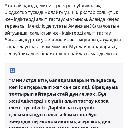
Атап айтқанда, министрлік республикалық
бюджетке түсімді молайту үшін бірқатар салықтық
жеңілдіктерді алып тастауды ұсынды. Алайда кеңес
төрағасы, Мәжіліс депутаты Аманжан Жамаловтың
айтуынша, салықтық жеңілдіктерді алып тастау
бағаның күрт өсуіне және инвестициялық ахуалдың
нашарлауына әкелуі мүмкін. Мұндай шаралардың
республикалық бюджет үшін пайдасы мардымсыз.
"Министрліктің баяндамаларын тыңдасаң,
көп іс атқарылып жатқан секілді, бірақ ауыз
толтырып айтарлықтай дүние жоқ. Бұл
жеңілдіктерді не үшін алып тастау керек
екені түсініксіз. Дәрілік заттар үшін
қосымша құн салығы бойынша бұл
жеңілдіктің экономикалық әсері жоқ деп