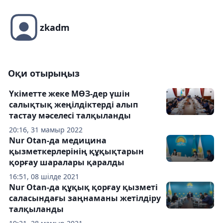
zkadm
Оқи отырыңыз
Үкіметте жеке МӨЗ-дер үшін
салықтық жеңілдіктерді алып
тастау мәселесі талқыланды
20:16, 31 мамыр 2022
Nur Otan-да медицина
қызметкерлерінің құқықтарын
қорғау шаралары қаралды
16:51, 08 шілде 2021
Nur Otan-да құқық қорғау қызметі
саласындағы заңнаманы жетілдіру
талқыланды